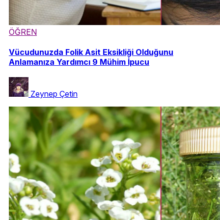
ÖĞREN
Vücudunuzda Folik Asit Eksikliği Olduğunu
Anlamanıza Yardımcı 9 Mühim İpucu
Zeynep Çetin