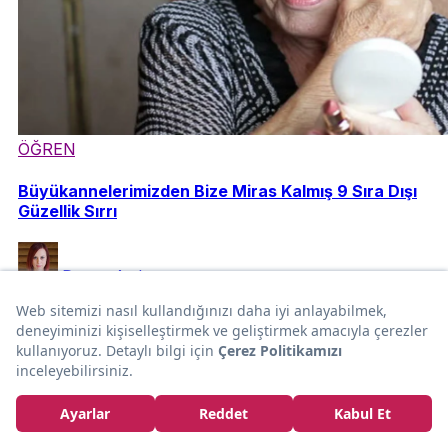
ÖĞREN
Büyükannelerimizden Bize Miras Kalmış 9 Sıra Dışı
Güzellik Sırrı
Duygu Arslan