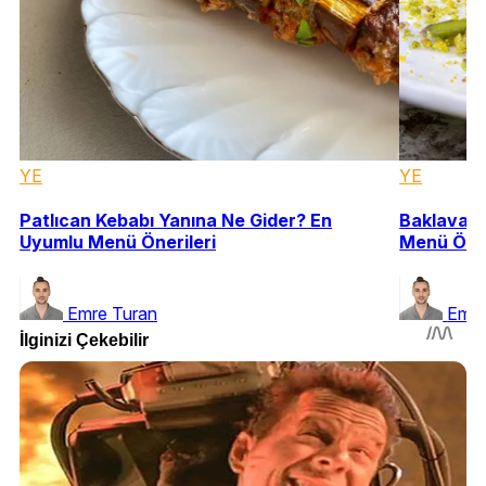
YE
YE
Patlıcan Kebabı Yanına Ne Gider? En
Baklavanı
Uyumlu Menü Önerileri
Menü Öner
Emre Turan
Emre