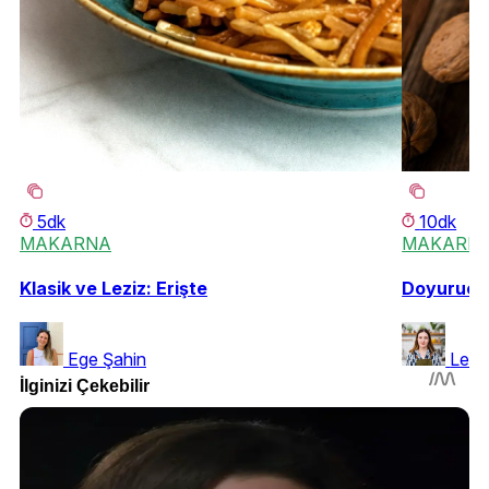
5dk
10dk
MAKARNA
MAKARN
Klasik ve Leziz: Erişte
Doyurucu 
Ege Şahin
Leyl