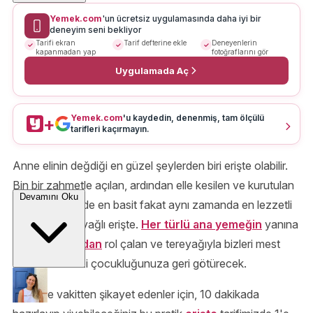
Yemek.com
'un ücretsiz uygulamasında daha iyi bir
deneyim seni bekliyor
Tarifi ekran
Tarif defterine ekle
Deneyenlerin
kapanmadan yap
fotoğraflarını gör
Uygulamada Aç
Yemek.com
'u kaydedin, denenmiş, tam ölçülü
+
tarifleri kaçırmayın.
Anne elinin değdiği en güzel şeylerden biri erişte olabilir.
Bin bir zahmetle açılan, ardından elle kesilen ve kurutulan
Devamını Oku
eriştenin belki de en basit fakat aynı zamanda en lezzetli
hali bizce tereyağlı erişte.
Her türlü ana yemeğin
yanına
yakışan,
pilavdan
rol çalan ve tereyağıyla bizleri mest
eden bu tat sizi çocukluğunuza geri götürecek.
Özellikle vakitten şikayet edenler için, 10 dakikada