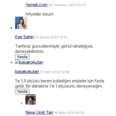
Yemek.com
25 Temmuz 2023 14:37
Afiyetler olsun!
Ege Şahin
23 Şubat 2023 10:12
Tarifimiz güncellenmiştir, gönül rahatlığıyla
deneyebilirsiniz.
Yanıtla
basakokutan
17 Ekim 2019 12:09
1’e 1.5 ölçüsü benim kulladığım erişteler için fazla
geldi. Bir dahakine 1’e 1 ölçüsünü deneyeceğim.
Yanıtla
Neşe Ümit Tan
18 Ekim 2019 06:22