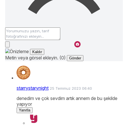
Kaldır
Metin veya görsel ekleyin. (0)
Gönder
starrystarynight
25 Temmuz 2023 06:40
denedim ve çok sevdim artık annem de bu şekilde
yapıyor
Yanıtla