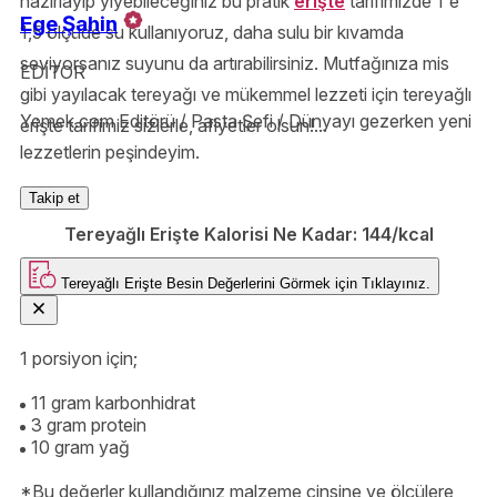
hazırlayıp yiyebileceğiniz bu pratik
erişte
tarifimizde 1'e
Ege Şahin
1,5 ölçüde su kullanıyoruz, daha sulu bir kıvamda
seviyorsanız suyunu da artırabilirsiniz. Mutfağınıza mis
EDİTOR
gibi yayılacak tereyağı ve mükemmel lezzeti için tereyağlı
Yemek.com Editörü / Pasta Şefi / Dünyayı gezerken yeni
erişte tarifimiz sizlerle, afiyetler olsun!...
lezzetlerin peşindeyim.
Takip et
Tereyağlı Erişte Kalorisi Ne Kadar:
144/kcal
Tereyağlı Erişte
Besin Değerlerini Görmek için
Tıklayınız.
1 porsiyon için;
11 gram karbonhidrat
3 gram protein
10 gram yağ
*Bu değerler kullandığınız malzeme cinsine ve ölçülere