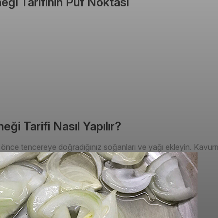
eği Tarifinin Püf Noktası
eği Tarifi Nasıl Yapılır?
in önce tencereye doğradığınız soğanları ve yağı ekleyin. Kavur