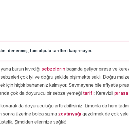
in, denenmiş, tam ölçülü tarifleri kaçırmayın.
ana burun kıvırdığı
sebzelerin
başında geliyor pırasa ve kerev
sebzeleri çok iyi ve doğru şekilde pişirmekte saklı. Doğru mal
ek için hiçbir bahaneniz kalmıyor. Sevmeyene bile afiyetle pıras
manda çok da doyurucu bir sebze yemeği
tarifi
: Kerevizli
pırasa
t koyarak da doyuruculuğu arttırabilirsiniz. Limonla da hem tad
an sonra üzerine bolca sızma
zeytinyağı
gezdirmek de çok yakış
elik. Şimdiden ellerinize sağlık!