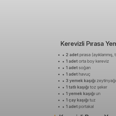
Kerevizli Pırasa Ye
2 adet
pırasa (ayıklanmış, 
1 adet
orta boy kereviz
1 adet
soğan
1 adet
havuç
3 yemek kaşığı
zeytinyağı
1 tatlı kaşığı
toz şeker
1 yemek kaşığı
un
1 çay kaşığı
tuz
1 adet
portakal