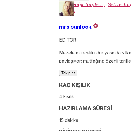
Zeytinyağlı Tarifleri
,
Sebze Tari
Yemeği
mrs.sunlock
EDİTOR
Mezelerin incelikli dünyasında yıl
paylaşıyor; mutfağına özenli tarifl
Takip et
KAÇ KİŞİLİK
4 kişilik
HAZIRLAMA SÜRESİ
15 dakika