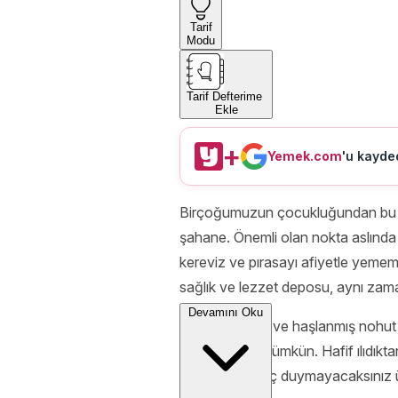
Tarif
Modu
Tarif Defterime
Ekle
+
Yemek.com
'u kayded
Birçoğumuzun çocukluğundan bu y
şahane. Önemli olan nokta aslında 
kereviz ve pırasayı afiyetle yemem
sağlık ve lezzet deposu, aynı za
Devamını Oku
İçerisine pirinç ve haşlanmış nohu
dengelemek mümkün. Hafif ılıdıkt
yemeğe ihtiyaç duymayacaksınız üst