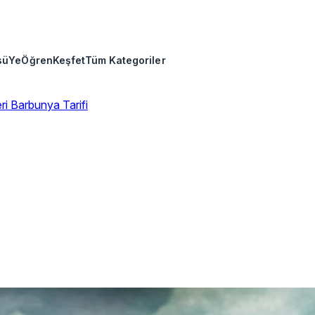
sü
Ye
Öğren
Keşfet
Tüm Kategoriler
eri
Barbunya Tarifi