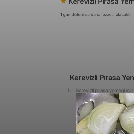
Kerevizli Pırasa Yem
1 gün dinlenirse daha lezzetli olacaktır.
Kerevizli Pırasa Yem
Kerevizli pırasa yemeği iç