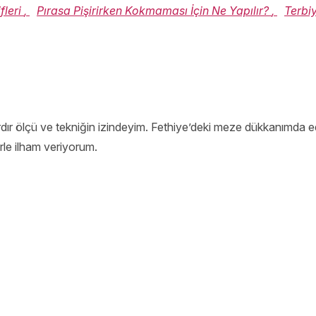
fleri
,
Pırasa Pişirirken Kokmaması İçin Ne Yapılır?
,
Terbi
lardır ölçü ve tekniğin izindeyim. Fethiye’deki meze dükkanımd
erle ilham veriyorum.