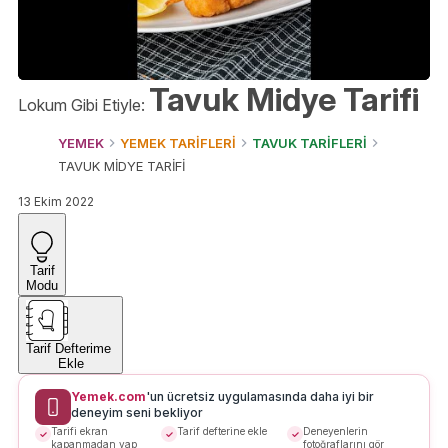
Tavuk Midye Tarifi
Lokum Gibi Etiyle:
YEMEK
YEMEK TARİFLERİ
TAVUK TARİFLERİ
TAVUK MİDYE TARİFİ
13 Ekim 2022
Tarif
Modu
Tarif Defterime
Ekle
Yemek.com
'un ücretsiz uygulamasında daha iyi bir
deneyim seni bekliyor
Tarifi ekran
Tarif defterine ekle
Deneyenlerin
kapanmadan yap
fotoğraflarını gör