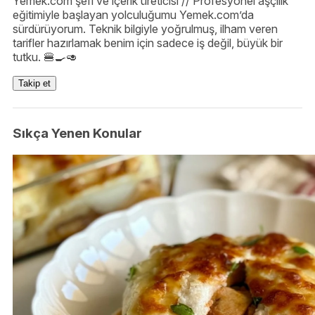
Yemek.com şefi ve içerik üreticisi // Profesyonel aşçılık
eğitimiyle başlayan yolculuğumu Yemek.com’da
sürdürüyorum. Teknik bilgiyle yoğrulmuş, ilham veren
tarifler hazırlamak benim için sadece iş değil, büyük bir
tutku. 🍔🍳🥑
Takip et
Sıkça Yenen Konular