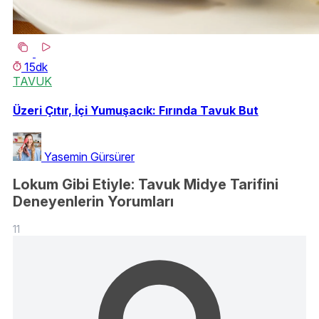
15dk
TAVUK
Üzeri Çıtır, İçi Yumuşacık: Fırında Tavuk But
Yasemin Gürsürer
Lokum Gibi Etiyle: Tavuk Midye Tarifini
Deneyenlerin Yorumları
11