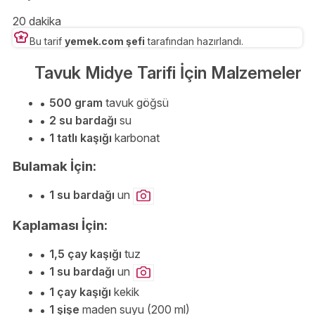
20 dakika
Bu tarif
yemek.com şefi
tarafından hazırlandı.
Tavuk Midye Tarifi İçin Malzemeler
500 gram
tavuk göğsü
2 su bardağı
su
1 tatlı kaşığı
karbonat
Bulamak İçin:
1 su bardağı
un
Kaplaması İçin:
1,5 çay kaşığı
tuz
1 su bardağı
un
1 çay kaşığı
kekik
1 şişe
maden suyu (200 ml)