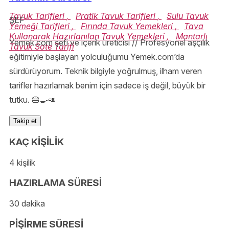
Tavuk Tarifleri
,
Pratik Tavuk Tarifleri
,
Sulu Tavuk
ŞEF
Yemeği Tarifleri
,
Fırında Tavuk Yemekleri
,
Tava
Kullanarak Hazırlanılan Tavuk Yemekleri
,
Mantarlı
Yemek.com şefi ve içerik üreticisi // Profesyonel aşçılık
Tavuk Sote Tarifi
eğitimiyle başlayan yolculuğumu Yemek.com’da
sürdürüyorum. Teknik bilgiyle yoğrulmuş, ilham veren
tarifler hazırlamak benim için sadece iş değil, büyük bir
tutku. 🍔🍳🥑
Takip et
KAÇ KİŞİLİK
4 kişilik
HAZIRLAMA SÜRESİ
30 dakika
PİŞİRME SÜRESİ