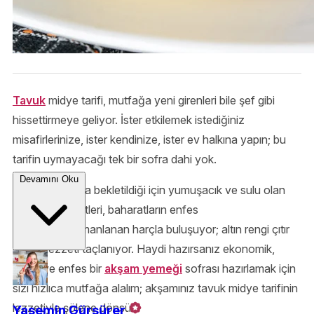
Tavuk
midye tarifi, mutfağa yeni girenleri bile şef gibi
hissettirmeye geliyor. İster etkilemek istediğiniz
misafirlerinize, ister kendinize, ister ev halkına yapın; bu
tarifin uymayacağı tek bir sofra dahi yok.
Devamını Oku
Karbonatlı suda bekletildiği için yumuşacık ve sulu olan
tavuk göğüs etleri, baharatların enfes
uyumuyla harmanlanan harçla buluşuyor; altın rengi çıtır
dışının lezzeti taçlanıyor. Haydi hazırsanız ekonomik,
pratik ve enfes bir
akşam yemeği
sofrası hazırlamak için
sizi hızlıca mutfağa alalım; akşamınız tavuk midye tarifinin
lezzetiyle şölene dönsün!
Yasemin Gürsürer