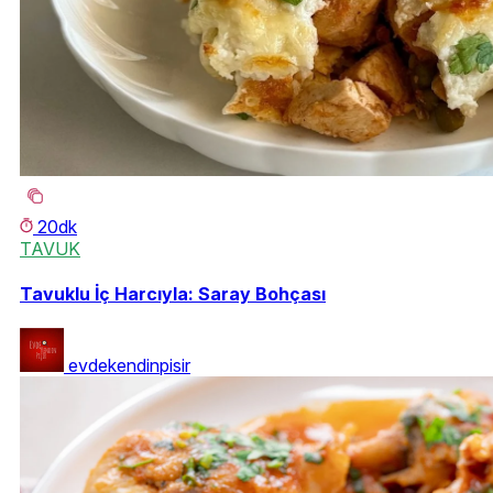
20dk
TAVUK
Tavuklu İç Harcıyla: Saray Bohçası
evdekendinpisir