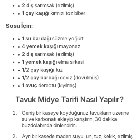
2 diş
sarımsak (ezilmiş)
1 çay kaşığı
kırmızı toz biber
Sosu İçin:
1 su bardağı
süzme yoğurt
4 yemek kaşığı
mayonez
2 diş
sarımsak (ezilmiş)
1 yemek kaşığı
elma sirkesi
1/2 çay kaşığı
tuz
1/2 çay bardağı
ceviz (dövülmüş)
1 avuç
dereotu (kıyılmış)
Tavuk Midye Tarifi Nasıl Yapılır?
Geniş bir kaseye koyduğunuz tavukların üzerine
su ve karbonatı ekleyip karıştırın, 30 dakika
buzdolabında dinlendirin.
Ayrı bir kasede maden suyu, un, tuz, kekik, ezilmiş