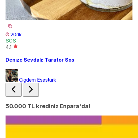
20dk
SOS
T
4.1
3.
Denize Sevdalı: Tarator Sos
Kı
Çigdem Esastürk
50.000 TL krediniz Enpara'da!