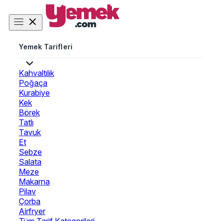
Yemek Tarifleri
Kahvaltılık
Poğaça
Kurabiye
Kek
Börek
Tatlı
Tavuk
Et
Sebze
Salata
Meze
Makarna
Pilav
Çorba
Airfryer