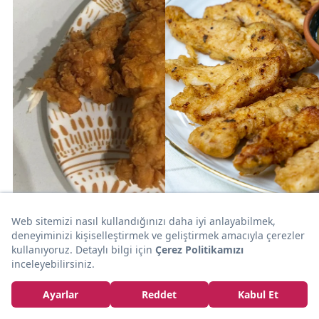
25dk
TAVUK
15dk
TAVUK
Menşure'nin Tarifi: Ev
Yapımı Çıtır Tavuk
Yumuşaklığı Sosunda
Gizli: Tavuk Göğsü
mensure4