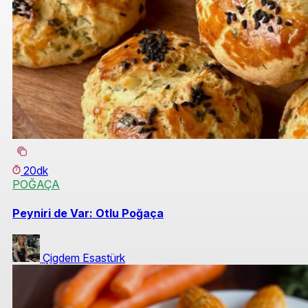
20dk
POĞAÇA
Peyniri de Var: Otlu Poğaça
Çigdem Esastürk