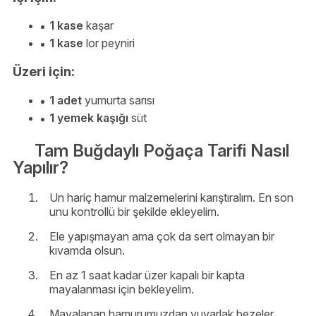
1 kase
kaşar
1 kase
lor peyniri
Üzeri için:
1 adet
yumurta sarısı
1 yemek kaşığı
süt
Tam Buğdaylı Poğaça Tarifi Nasıl
Yapılır?
Un hariç hamur malzemelerini karıştıralım. En son
unu kontrollü bir şekilde ekleyelim.
Ele yapışmayan ama çok da sert olmayan bir
kıvamda olsun.
En az 1 saat kadar üzer kapalı bir kapta
mayalanması için bekleyelim.
Mayalanan hamurumuzdan yuvarlak bezeler