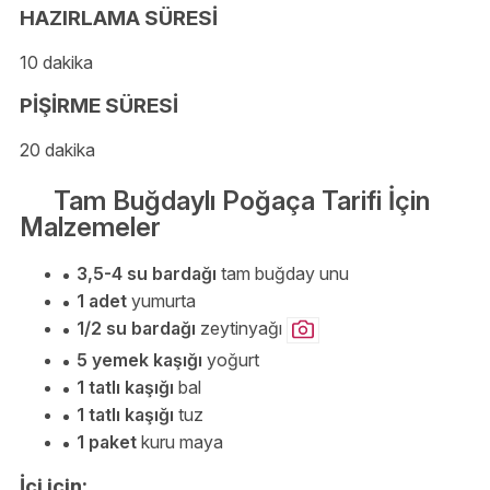
HAZIRLAMA SÜRESİ
10 dakika
PİŞİRME SÜRESİ
20 dakika
Tam Buğdaylı Poğaça Tarifi İçin
Malzemeler
3,5-4 su bardağı
tam buğday unu
1 adet
yumurta
1/2 su bardağı
zeytinyağı
5 yemek kaşığı
yoğurt
1 tatlı kaşığı
bal
1 tatlı kaşığı
tuz
1 paket
kuru maya
İçi için: