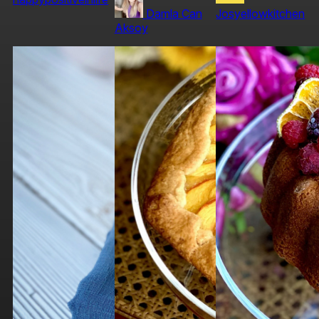
Damla Can
Josyellowkitchen
Aksoy