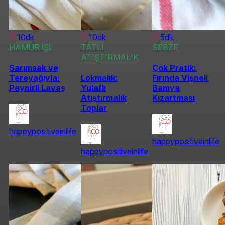
10dk
10dk
5dk
HAMUR İŞİ
TATLI
SEBZE
ATIŞTIRMALIK
Sarımsak ve
Çok Pratik:
Tereyağıyla:
Lokmalık:
Fırında Vişneli
Peynirli Lavaş
Yulaflı
Bamya
Atıştırmalık
Kızartması
Toplar
happypositiveinlife
happypositiveinlife
happypositiveinlife