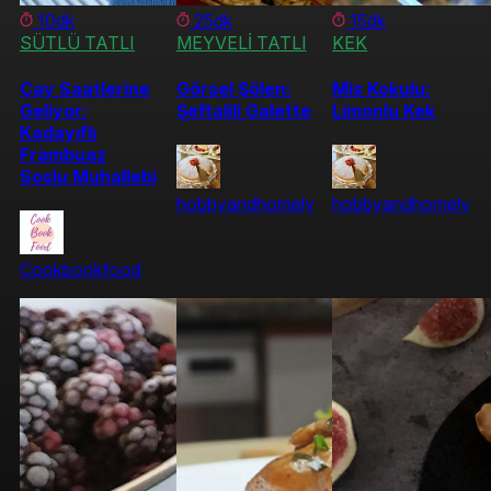
10dk
25dk
15dk
SÜTLÜ TATLI
MEYVELİ TATLI
KEK
Çay Saatlerine
Görsel Şölen:
Mis Kokulu:
Geliyor:
Şeftalili Galette
Limonlu Kek
Kadayıflı
Frambuaz
Soslu Muhallebi
hobbyandhomely
hobbyandhomely
Cookbookfood