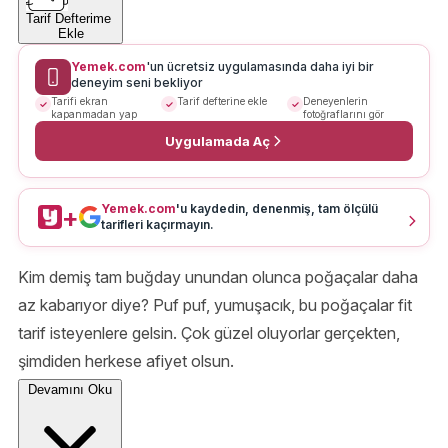
Tarif Defterime
Ekle
Yemek.com
'un ücretsiz uygulamasında daha iyi bir
deneyim seni bekliyor
Tarifi ekran
Tarif defterine ekle
Deneyenlerin
kapanmadan yap
fotoğraflarını gör
Uygulamada Aç
Yemek.com
'u kaydedin, denenmiş, tam ölçülü
+
tarifleri kaçırmayın.
Kim demiş tam buğday unundan olunca poğaçalar daha
az kabarıyor diye? Puf puf, yumuşacık, bu poğaçalar fit
tarif isteyenlere gelsin. Çok güzel oluyorlar gerçekten,
şimdiden herkese afiyet olsun.
Devamını Oku