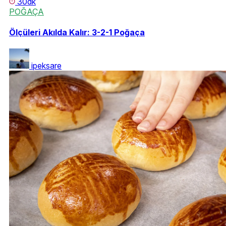
30dk
POĞAÇA
Ölçüleri Akılda Kalır: 3-2-1 Poğaça
ipeksare