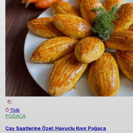
15dk
POĞAÇA
Çay Saatlerine Özel: Havuçlu Kıyır Poğaça