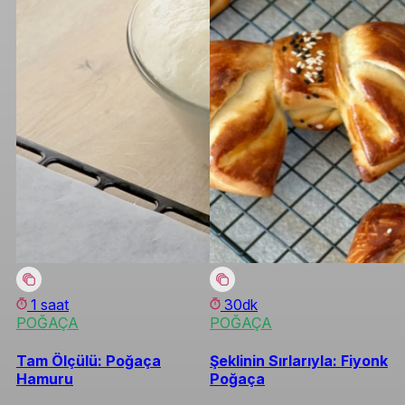
1 saat
30dk
POĞAÇA
POĞAÇA
Tam Ölçülü: Poğaça
Şeklinin Sırlarıyla: Fiyonk
Hamuru
Poğaça