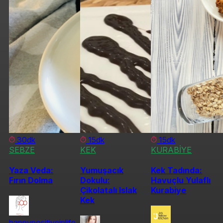
30dk
15dk
15dk
SEBZE
KEK
KURABİYE
Yaza Veda:
Yumuşacık
Kek Tadında:
Fırın Dolma
Dokulu:
Havuçlu Yulaflı
Çikolatalı Islak
Kurabiye
Kek
happypositiveinlife