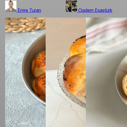
Emre Turan
Çigdem Esastürk