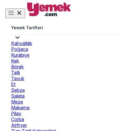
Yemek Tarifleri
Kahvaltılık
Poğaça
Kurabiye
Kek
Börek
Tatlı
Tavuk
Et
Sebze
Salata
Meze
Makarna
Pilav
Çorba
Airfryer