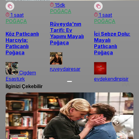
15dk
POĞAÇA
1 saat
1 saat
POĞAÇA
POĞAÇA
Rüveyda'nın
Tarifi: Ev
Köz Patlıcanlı
İçi Sebze Dolu:
Yapımı Mayalı
Harcıyla:
Mayalı
Poğaça
Patlıcanlı
Patlıcanlı
Poğaça
Poğaça
ruveydairesar
Çigdem
Esastürk
evdekendinpisir