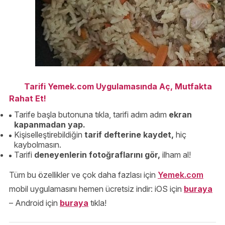
Tarifi Yemek.com Uygulamasında Aç, Mutfakta
Rahat Et!
Tarife başla butonuna tıkla, tarifi adım adım
ekran
kapanmadan yap.
Kişiselleştirebildiğin
tarif defterine kaydet,
hiç
kaybolmasın.
Tarifi
deneyenlerin fotoğraflarını gör,
ilham al!
Tüm bu özellikler ve çok daha fazlası için
Yemek.com
mobil uygulamasını hemen ücretsiz indir: iOS için
buraya
– Android için
buraya
tıkla!