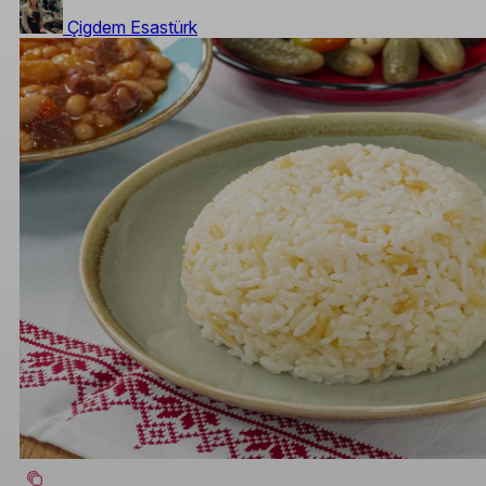
Çigdem Esastürk