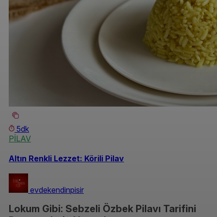
5dk
PİLAV
Altın Renkli Lezzet: Körili Pilav
evdekendinpisir
Lokum Gibi: Sebzeli Özbek Pilavı Tarifini