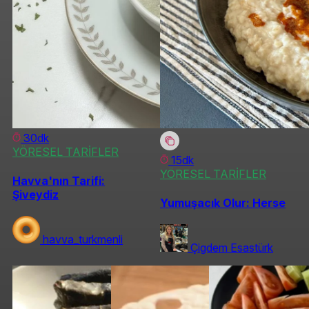
30dk
YÖRESEL TARİFLER
15dk
YÖRESEL TARİFLER
Havva'nın Tarifi:
Şiveydiz
Yumuşacık Olur: Herse
havva_turkmenli
Çigdem Esastürk