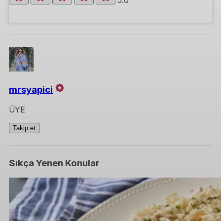
5.0
mrsyapici
ÜYE
Takip et
Sıkça Yenen Konular