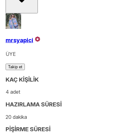
mrsyapici
ÜYE
Takip et
KAÇ KİŞİLİK
4 adet
HAZIRLAMA SÜRESİ
20 dakika
PİŞİRME SÜRESİ