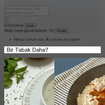
Kaldır
Metin veya görsel ekleyin. (0)
Gönder
Henüz yorum yok. İlk yorumu siz yazın!
Bir Tabak Daha?