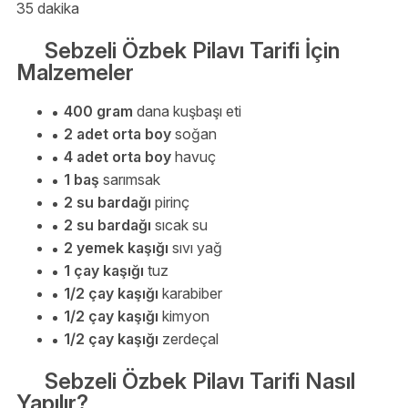
35 dakika
Sebzeli Özbek Pilavı Tarifi İçin
Malzemeler
400 gram
dana kuşbaşı eti
2 adet orta boy
soğan
4 adet orta boy
havuç
1 baş
sarımsak
2 su bardağı
pirinç
2 su bardağı
sıcak su
2 yemek kaşığı
sıvı yağ
1 çay kaşığı
tuz
1/2 çay kaşığı
karabiber
1/2 çay kaşığı
kimyon
1/2 çay kaşığı
zerdeçal
Sebzeli Özbek Pilavı Tarifi Nasıl
Yapılır?