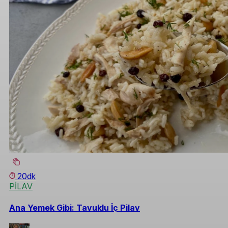
20dk
PİLAV
Ana Yemek Gibi: Tavuklu İç Pilav