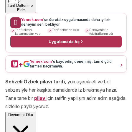
Tarif Defterime
Ekle
Yemek.com
'un ücretsiz uygulamasında daha iyi bir
deneyim seni bekliyor
Tarifi ekran
Tarif defterine ekle
Deneyenlerin
kapanmadan yap
fotoğraflarını gör
Uygulamada Aç
Yemek.com
'u kaydedin, denenmiş, tam ölçülü
+
tarifleri kaçırmayın.
Sebzeli Özbek pilavı tarifi,
yumuşacık eti ve bol
sebzesiyle her kaşıkta damaklarda iz bırakmaya hazır.
Tane tane bir
pilav
için tarifin yapılışını adım adım aşağıda
sizlerle paylaşıyoruz.
Devamını Oku