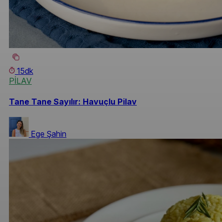
15dk
PİLAV
Tane Tane Sayılır: Havuçlu Pilav
Ege Şahin