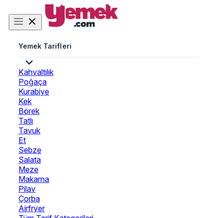
Yemek Tarifleri
Kahvaltılık
Poğaça
Kurabiye
Kek
Börek
Tatlı
Tavuk
Et
Sebze
Salata
Meze
Makarna
Pilav
Çorba
Airfryer