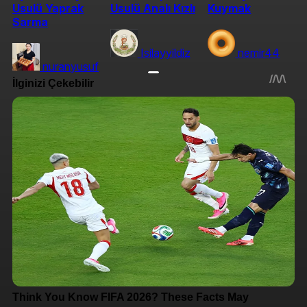
Usulü Yaprak
Usulü Analı Kızlı
Kuymak
Sarma
Isilayyildiz
nemir44
nuranyusuf