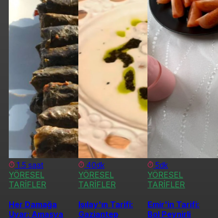
1.5 saat
40dk
5dk
YÖRESEL
YÖRESEL
YÖRESEL
TARİFLER
TARİFLER
TARİFLER
Her Damağa
Işılay'ın Tarifi:
Emir'in Tarifi:
Uyar: Amasya
Gaziantep
Bol Peynirli