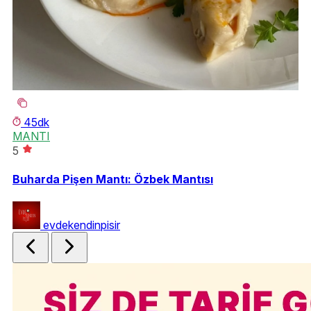
45dk
MANTI
Ç
5
5
Buharda Pişen Mantı: Özbek Mantısı
Ço
evdekendinpisir