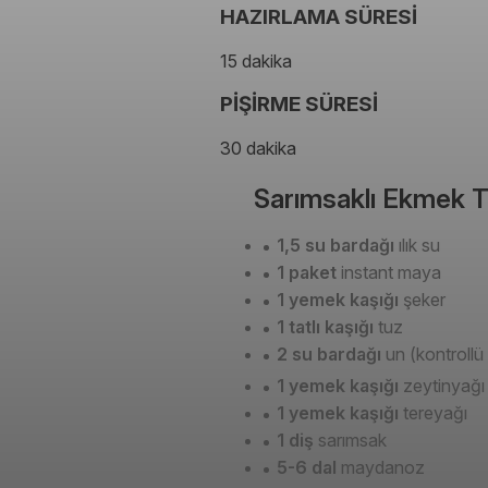
HAZIRLAMA SÜRESİ
15 dakika
PİŞİRME SÜRESİ
30 dakika
Sarımsaklı Ekmek Ta
1,5 su bardağı
ılık su
1 paket
instant maya
1 yemek kaşığı
şeker
1 tatlı kaşığı
tuz
2 su bardağı
un (kontrollü 
1 yemek kaşığı
zeytinyağı
1 yemek kaşığı
tereyağı
1 diş
sarımsak
5-6 dal
maydanoz