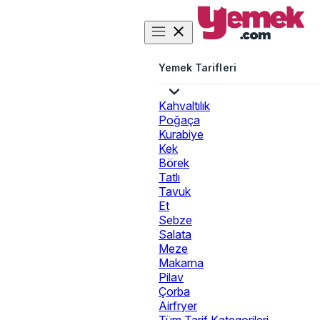
Yemek Tarifleri
Kahvaltılık
Poğaça
Kurabiye
Kek
Börek
Tatlı
Tavuk
Et
Sebze
Salata
Meze
Makarna
Pilav
Çorba
Airfryer