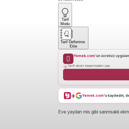
Tarif
Modu
Tarif Defterime
Ekle
Yemek.com
'un ücretsiz uygula
Tarifi ekran kapanmadan yap
+
Yemek.com
'u kaydedin, de
Eve yayılan mis gibi sarımsaklı ek