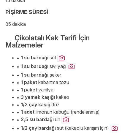
15 dakika
PİŞİRME SÜRESİ
35 dakika
Çikolatalı Kek Tarifi İçin
Malzemeler
1 su bardağı
süt
1 su bardağı
sıvı yağ
1 su bardağı
şeker
1 paket
kabartma tozu
1 paket
vanilya
3 yemek kaşığı
kakao
1/2 çay kaşığı
tuz
1 adet
limonun kabuğu (rendelenmiş)
2,5 su bardağı
un
1/2 çay bardağı
süt (kakaolu karışım için)