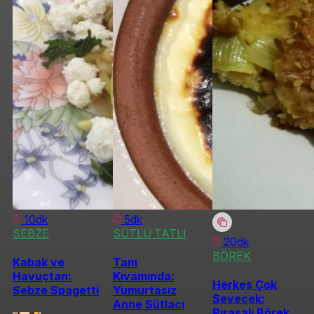
10dk
5dk
SEBZE
SÜTLÜ TATLI
20dk
BÖREK
Kabak ve
Tam
Havuçtan:
Kıvamında:
Herkes Çok
Sebze Spagetti
Yumurtasız
Sevecek:
Anne Sütlacı
Pırasalı Börek