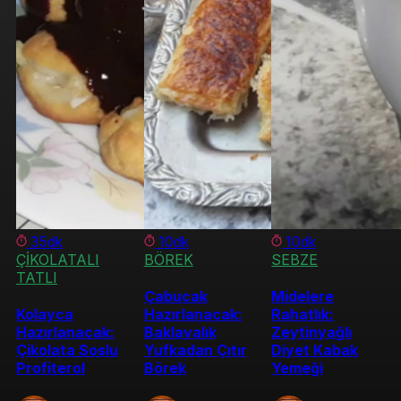
35dk
10dk
10dk
ÇİKOLATALI
BÖREK
SEBZE
TATLI
Çabucak
Midelere
Kolayca
Hazırlanacak:
Rahatlık:
Hazırlanacak:
Baklavalık
Zeytinyağlı
Çikolata Soslu
Yufkadan Çıtır
Diyet Kabak
Profiterol
Börek
Yemeği