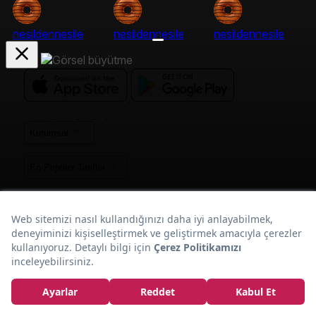
nesildennesile
nesildennesile
nesildennesile
Kurumsal
En Popüler Tarifler
Popüler Yaz Tarifleri
Çikolatalı
Çikolataya Doyurur:
Popüler Tarif Kategorileri
Kek Tarifi
Popüler Tarif Listeleri
Popüler Mekan Yazıları