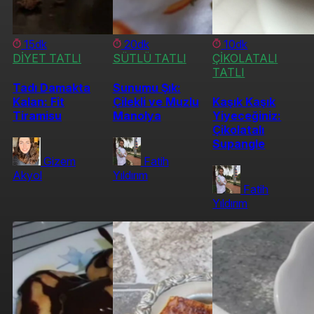
15dk
20dk
10dk
DİYET TATLI
SÜTLÜ TATLI
ÇİKOLATALI
TATLI
Tadı Damakta
Sunumu Şık:
Kalan: Fit
Çilekli ve Muzlu
Kaşık Kaşık
Tiramisu
Manolya
Yiyeceğiniz:
Çikolatalı
Supangle
Gizem
Fatih
Akyol
Yıldırım
Fatih
Yıldırım