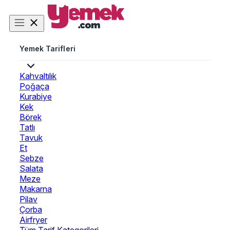
Yemek Tarifleri
Kahvaltılık
Poğaça
Kurabiye
Kek
Börek
Tatlı
Tavuk
Et
Sebze
Salata
Meze
Makarna
Pilav
Çorba
Airfryer