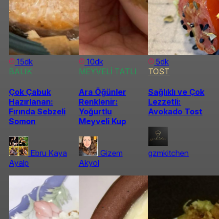
15dk
10dk
5dk
BALIK
MEYVELİ TATLI
TOST
Çok Çabuk
Ara Öğünler
Sağlıklı ve Çok
Hazırlanan:
Renklenir:
Lezzetli:
Fırında Sebzeli
Yoğurtlu
Avokado Tost
Somon
Meyveli Kup
Ebru Kaya
Gizem
gzmkitchen
Ayalp
Akyol