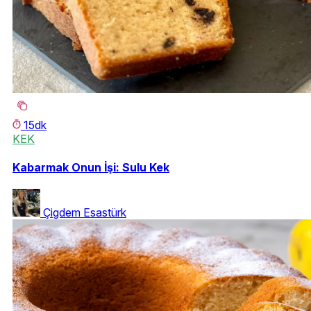
15dk
KEK
Kabarmak Onun İşi: Sulu Kek
Çigdem Esastürk