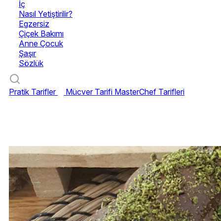
İç
Nasıl Yetiştirilir?
Egzersiz
Çiçek Bakımı
Anne Çocuk
Şaşır
Sözlük
Pratik Tarifler
Mücver Tarifi
MasterChef Tarifleri