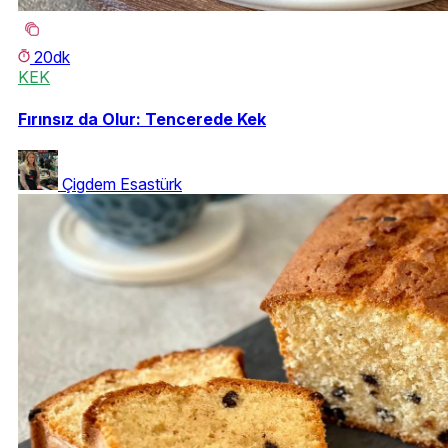
20dk
KEK
Fırınsız da Olur: Tencerede Kek
Çigdem Esastürk