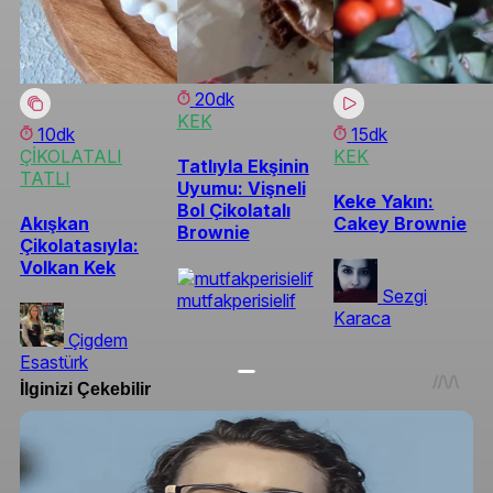
20dk
KEK
10dk
15dk
ÇİKOLATALI
KEK
Tatlıyla Ekşinin
TATLI
Uyumu: Vişneli
Keke Yakın:
Bol Çikolatalı
Akışkan
Cakey Brownie
Brownie
Çikolatasıyla:
Volkan Kek
Sezgi
mutfakperisielif
Karaca
Çigdem
Esastürk