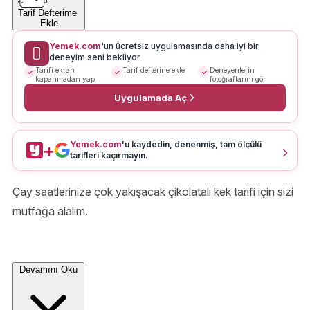
Tarif Defterime
Ekle
Yemek.com
'un ücretsiz uygulamasında daha iyi bir
deneyim seni bekliyor
Tarifi ekran
Tarif defterine ekle
Deneyenlerin
kapanmadan yap
fotoğraflarını gör
Uygulamada Aç
Yemek.com
'u kaydedin, denenmiş, tam ölçülü
+
tarifleri kaçırmayın.
Çay saatlerinize çok yakışacak çikolatalı kek tarifi için sizi
mutfağa alalım.
Devamını Oku