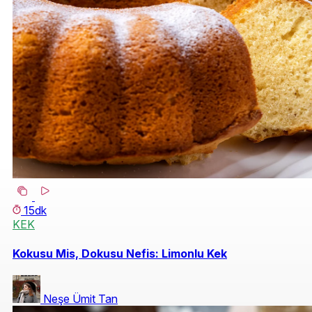
15dk
KEK
Kokusu Mis, Dokusu Nefis: Limonlu Kek
Neşe Ümit Tan