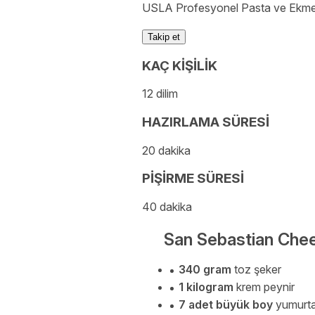
USLA Profesyonel Pasta ve Ekmekçi
Takip et
KAÇ KİŞİLİK
12 dilim
HAZIRLAMA SÜRESİ
20 dakika
PİŞİRME SÜRESİ
40 dakika
San Sebastian Chee
340 gram
toz şeker
1 kilogram
krem peynir
7 adet büyük boy
yumurt