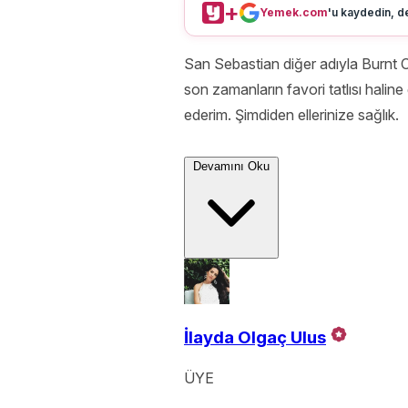
+
Yemek.com
'u kaydedin, de
San Sebastian diğer adıyla Burnt 
son zamanların favori tatlısı haline
ederim. Şimdiden ellerinize sağlık.
Devamını Oku
İlayda Olgaç Ulus
ÜYE