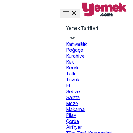
Yemek Tarifleri
Kahvaltılık
Poğaça
Kurabiye
Kek
Börek
Tatlı
Tavuk
Et
Sebze
Salata
Meze
Makarna
Pilav
Çorba
Airfryer