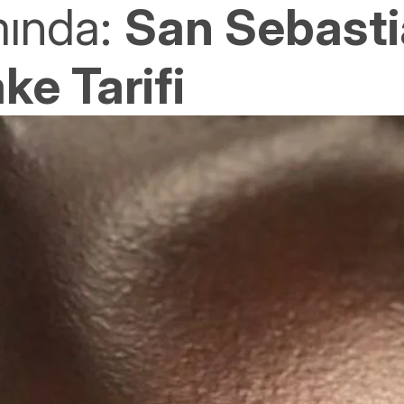
mında:
San Sebast
e Tarifi