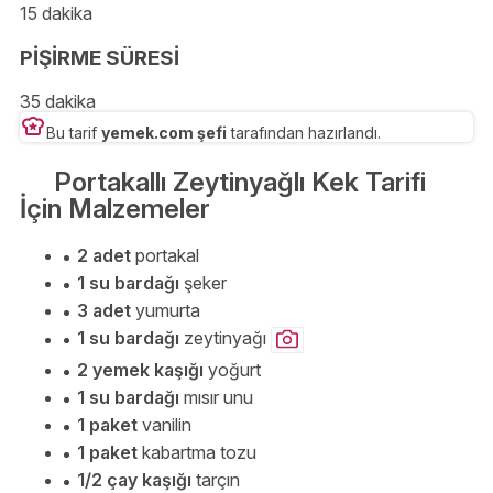
15 dakika
PİŞİRME SÜRESİ
35 dakika
Bu tarif
yemek.com şefi
tarafından hazırlandı.
Portakallı Zeytinyağlı Kek Tarifi
İçin Malzemeler
2 adet
portakal
1 su bardağı
şeker
3 adet
yumurta
1 su bardağı
zeytinyağı
2 yemek kaşığı
yoğurt
1 su bardağı
mısır unu
1 paket
vanilin
1 paket
kabartma tozu
1/2 çay kaşığı
tarçın