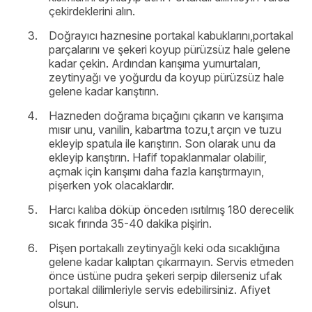
çekirdeklerini alın.
Doğrayıcı haznesine portakal kabuklarını,portakal
parçalarını ve şekeri koyup pürüzsüz hale gelene
kadar çekin. Ardından karışıma yumurtaları,
zeytinyağı ve yoğurdu da koyup pürüzsüz hale
gelene kadar karıştırın.
Hazneden doğrama bıçağını çıkarın ve karışıma
mısır unu, vanilin, kabartma tozu,t arçın ve tuzu
ekleyip spatula ile karıştırın. Son olarak unu da
ekleyip karıştırın. Hafif topaklanmalar olabilir,
açmak için karışımı daha fazla karıştırmayın,
pişerken yok olacaklardır.
Harcı kalıba döküp önceden ısıtılmış 180 derecelik
sıcak fırında 35-40 dakika pişirin.
Pişen portakallı zeytinyağlı keki oda sıcaklığına
gelene kadar kalıptan çıkarmayın. Servis etmeden
önce üstüne pudra şekeri serpip dilerseniz ufak
portakal dilimleriyle servis edebilirsiniz. Afiyet
olsun.