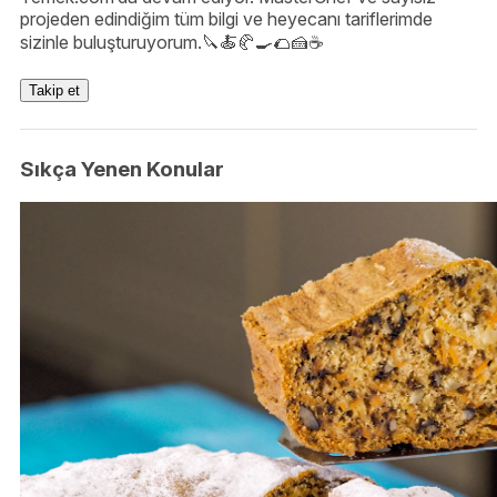
projeden edindiğim tüm bilgi ve heyecanı tariflerimde
sizinle buluşturuyorum.🔪🍝🥐🍳🌮🍰☕️
Takip et
Sıkça Yenen Konular