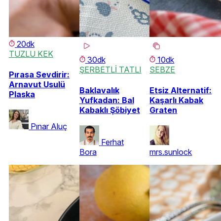
20dk
TUZLU KEK
30dk
10dk
ŞERBETLİ TATLI
SEBZE
Pırasa Sevdirir:
Arnavut Usulü
Baklavalık
Etsiz Alternatif:
Plaska
Yufkadan: Bal
Kaşarlı Kabak
Kabaklı Şöbiyet
Graten
Pınar Aluç
Ferhat
Bora
mrs.sunlock