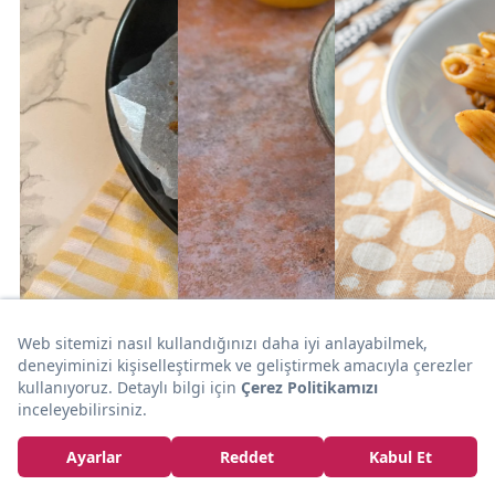
5dk
5dk
20dk
TUZLU
SALATA
MAKARNA
ATIŞTIRMALIK
Kış Salatası:
Kıymalı
Şimdi Çok Daha
Ayvalı Marul
Sanarsın:
Lezzetli: Fırında
Salatası
Karnabaharlı
Soslu Mısır
Mantarlı