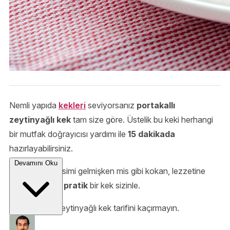
Nemli yapıda
kekleri
seviyorsanız
portakallı
zeytinyağlı kek
tam size göre. Üstelik bu keki herhangi
bir mutfak doğrayıcısı yardımı ile
15 dakikada
hazırlayabilirsiniz.
Devamını Oku
Portakal
mevsimi gelmişken mis gibi kokan, lezzetine
dolgun ve çok
pratik
bir kek sizinle.
Bu portakallı zeytinyağlı kek tarifini kaçırmayın.