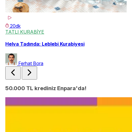
20dk
TATLI KURABİYE
P
Helva Tadında: Leblebi Kurabiyesi
Kr
Ferhat Bora
50.000 TL krediniz Enpara'da!