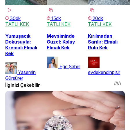
30dk
15dk
20dk
TATLI KEK
TATLI KEK
TATLI KEK
Yumuşacık
Mevsiminde
Kırılmadan
Dokusuyla:
Güzel: Kolay
Sarılır: Elmalı
Kremalı Elmalı
Elmalı Kek
Rulo Kek
Kek
Ege Şahin
Yasemin
evdekendinpisir
Gürsürer