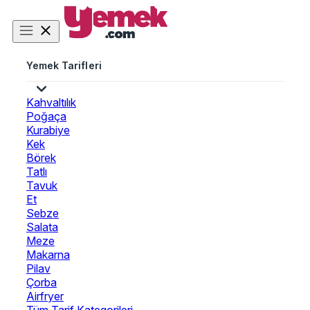
Yemek Tarifleri
Kahvaltılık
Poğaça
Kurabiye
Kek
Börek
Tatlı
Tavuk
Et
Sebze
Salata
Meze
Makarna
Pilav
Çorba
Airfryer