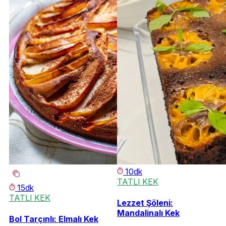
10dk
TATLI KEK
15dk
TATLI KEK
Lezzet Şöleni:
Mandalinalı Kek
Bol Tarçınlı: Elmalı Kek