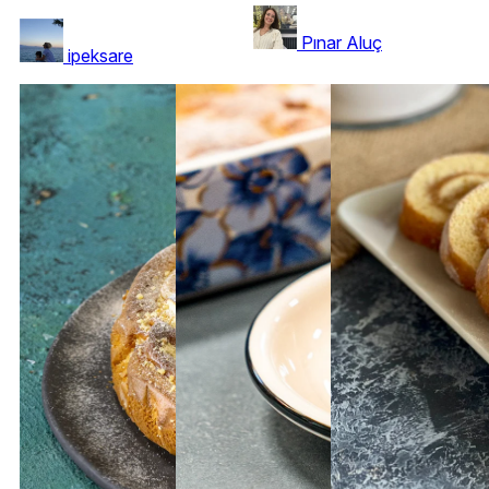
Pınar Aluç
ipeksare