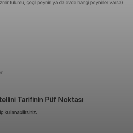
İzmir tulumu, çeçil peyniri ya da evde hangi peynirler varsa)
er
llini Tarifinin Püf Noktası
kullanabilirsiniz.