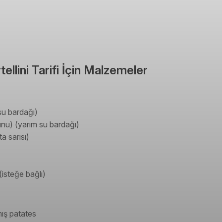
ellini Tarifi İçin Malzemeler
u bardağı)
unu) (yarım su bardağı)
a sarısı)
isteğe bağlı)
ış patates