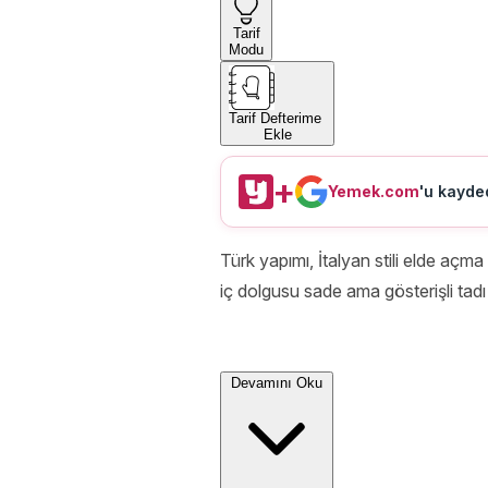
Tarif
Modu
Tarif Defterime
Ekle
+
Yemek.com
'u kayded
Türk yapımı, İtalyan stili elde açma
iç dolgusu sade ama gösterişli tadı 
Devamını Oku