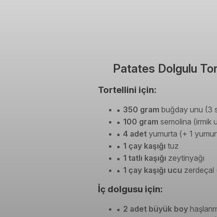
Patates Dolgulu Tort
Tortellini için:
350 gram
buğday unu (3 s
100 gram
semolina (irmik 
4 adet
yumurta (+ 1 yumurt
1 çay kaşığı
tuz
1 tatlı kaşığı
zeytinyağı
1 çay kaşığı ucu
zerdeçal (
İç dolgusu için:
2 adet büyük boy
haşlanm