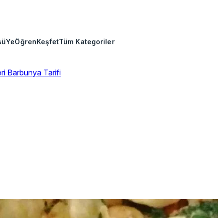
sü
Ye
Öğren
Keşfet
Tüm Kategoriler
eri
Barbunya Tarifi