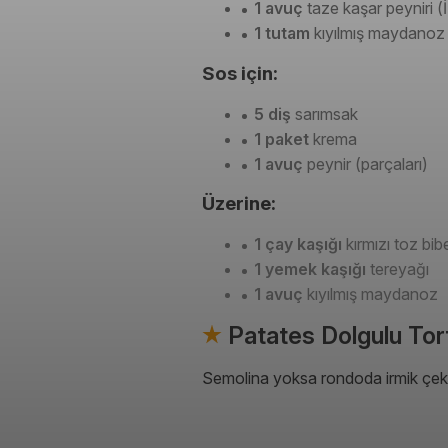
1 avuç
taze kaşar peyniri (
1 tutam
kıyılmış maydanoz
Sos için:
5 diş
sarımsak
1 paket
krema
1 avuç
peynir (parçaları)
Üzerine:
1 çay kaşığı
kırmızı toz bib
1 yemek kaşığı
tereyağı
1 avuç
kıyılmış maydanoz
Patates Dolgulu Torte
Semolina yoksa rondoda irmik çekip 