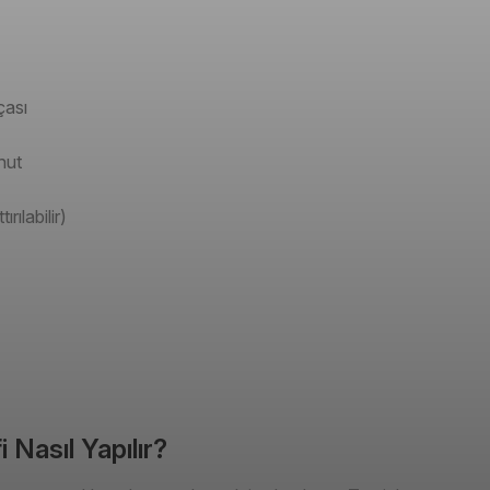
çası
hut
ırılabilir)
 Nasıl Yapılır?