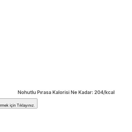
 !
Nohutlu Pırasa Kalorisi Ne Kadar:
204/kcal
 Görmek için
Tıklayınız.