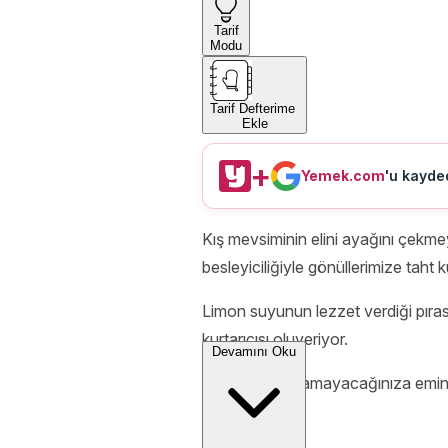
Tarif
Modu
Tarif Defterime
Ekle
+
Yemek.com
'u kayded
Kış mevsiminin elini ayağını çekme
besleyiciliğiyle gönüllerimize taht
Limon suyunun lezzet verdiği pırasan
kurtarıcısı oluveriyor.
Devamını Oku
Yemelere doyamayacağınıza emin