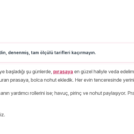
in, denenmiş, tam ölçülü tarifleri kaçırmayın.
ye başladığı şu günlerde,
pırasaya
en güzel haliyle veda edelim 
 kuran pırasaya, bolca nohut ekledik. Her evin tenceresinde yerini
ın yardımcı rollerini ise; havuç, pirinç ve nohut paylaşıyor. Prat
iz.