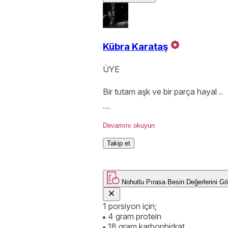
Kübra Karataş
ÜYE
Bir tutam aşk ve bir parça hayal ..
Mutfağın tutkuyla bir alakası olmalı
Devamını okuyun
Takip et
Nohutlu Pırasa
Besin Değerlerini
1 porsiyon için;
4 gram protein
18 gram karbonhidrat