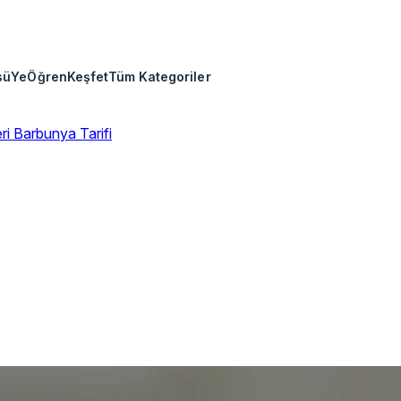
sü
Ye
Öğren
Keşfet
Tüm Kategoriler
eri
Barbunya Tarifi