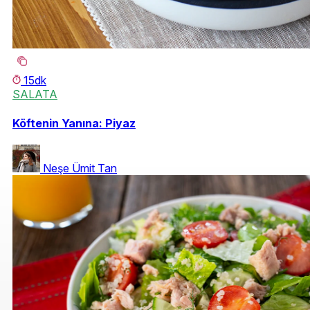
15dk
SALATA
Köftenin Yanına: Piyaz
Neşe Ümit Tan