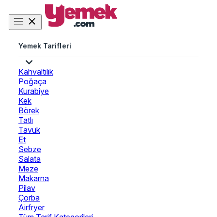
Yemek Tarifleri
Kahvaltılık
Poğaça
Kurabiye
Kek
Börek
Tatlı
Tavuk
Et
Sebze
Salata
Meze
Makarna
Pilav
Çorba
Airfryer