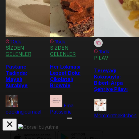
10dk
15dk
SİZDEN
SİZDEN
15dk
GELENLER
GELENLER
PİLAV
Pastane
Her Lokması
Tereyağı
Tadında:
Lezzet Dolu:
Kokusuyla:
Mayalı
Çikolatalı
Biberli Arpa
Kurabiye
Brownie
Şehriye Pilavı
Ema
cookingjournaal
Patisserie
Momminthekitchen