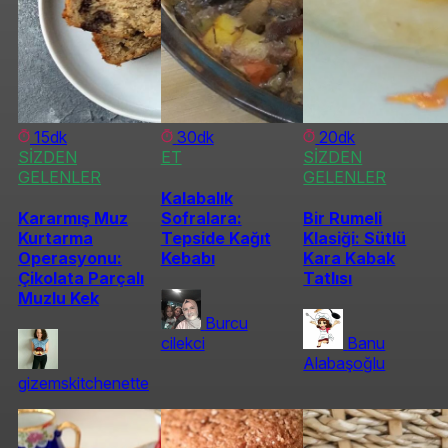
15dk
30dk
20dk
SİZDEN
ET
SİZDEN
GELENLER
GELENLER
Kalabalık
Kararmış Muz
Sofralara:
Bir Rumeli
Kurtarma
Tepside Kağıt
Klasiği: Sütlü
Operasyonu:
Kebabı
Kara Kabak
Çikolata Parçalı
Tatlısı
Muzlu Kek
Burcu
cilekci
Banu
Alabaşoğlu
gizemskitchenette