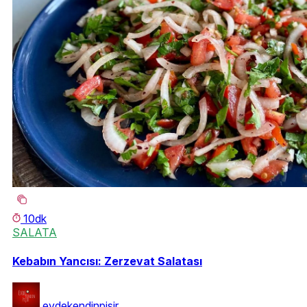
10dk
SALATA
Kebabın Yancısı: Zerzevat Salatası
evdekendinpisir