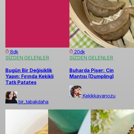
8dk
20dk
SİZDEN GELENLER
SİZDEN GELENLER
Bugün Bir Değişiklik
Buharda Pişer: Çin
Yapın: Fırında Kekikli
Mantısı (Dumpling)
Tatlı Patates
Kekikkavanozu
bir_tabakdaha