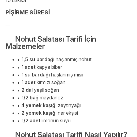
10 dakika
PİŞİRME SÜRESİ
—
Nohut Salatası Tarifi İçin
Malzemeler
1,5 su bardağı
haşlanmış nohut
1 adet
kapya biber
1 su bardağı
haşlanmış mısır
1 adet
kırmızı soğan
2 dal
yeşil soğan
1/2 bağ
maydanoz
4 yemek kaşığı
zeytinyağı
2 yemek kaşığı
nar ekşisi
1/2 adet
limonun suyu
Nohut Salatası Tarifi Nasıl Yapılır?