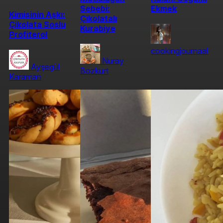
Sebebi:
Ekmek
Kimisinin Aşkı:
Çikolatalı
Çikolata Soslu
Kurabiye
Profiterol
cookingjournaal
Nuray
Ayşegül
Bozkurt
Karaman