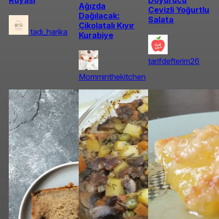
Ağızda
Cevizli Yoğurtlu
Dağılacak:
Salata
Çikolatalı Kıyır
tadı_harika
Kurabiye
tarifdefterim26
Momminthekitchen