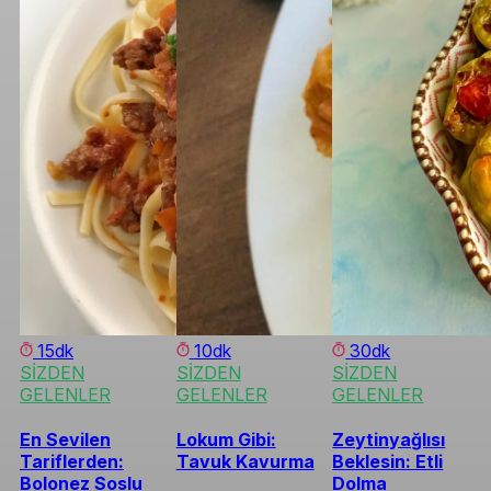
15dk
10dk
30dk
SİZDEN
SİZDEN
SİZDEN
GELENLER
GELENLER
GELENLER
En Sevilen
Lokum Gibi:
Zeytinyağlısı
Tariflerden:
Tavuk Kavurma
Beklesin: Etli
Bolonez Soslu
Dolma