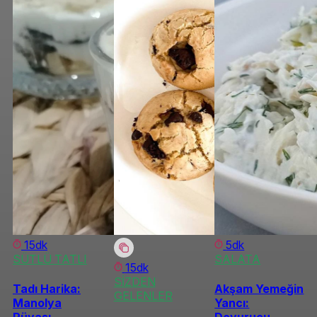
15dk
5dk
SÜTLÜ TATLI
SALATA
15dk
SİZDEN
Tadı Harika:
Akşam Yemeğin
GELENLER
Manolya
Yancı:
Rüyası
Doyurucu