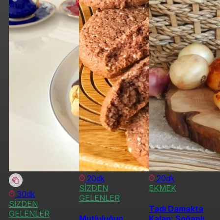
20dk
20dk
SİZDEN
EKMEK
30dk
GELENLER
SİZDEN
Tadı Damakta
GELENLER
Mutluluğun
Kalan: Soğanlı