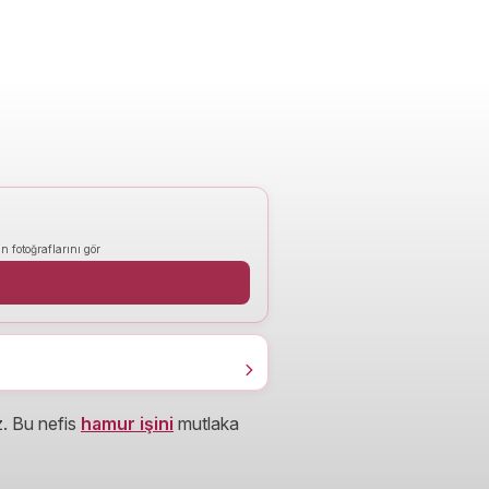
n fotoğraflarını gör
z. Bu nefis
hamur işini
mutlaka