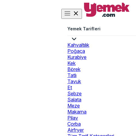
Yemek Tarifleri
Kahvaltılık
Poğaça
Kurabiye
Kek
Börek
Tatlı
Tavuk
Et
Sebze
Salata
Meze
Makarna
Pilav
Çorba
Airfryer