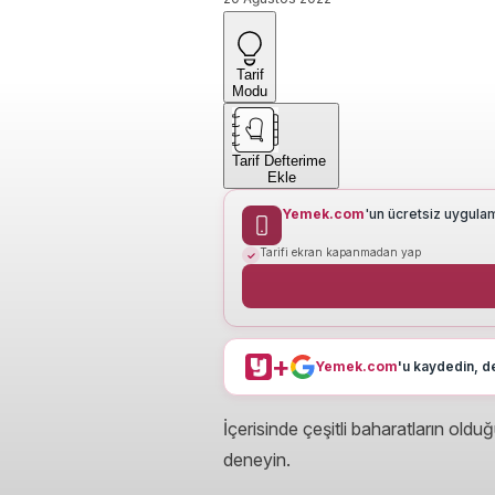
Tarif
Modu
Tarif Defterime
Ekle
Yemek.com
'un ücretsiz uygula
Tarifi ekran kapanmadan yap
+
Yemek.com
'u kaydedin, de
İçerisinde çeşitli baharatların old
deneyin.