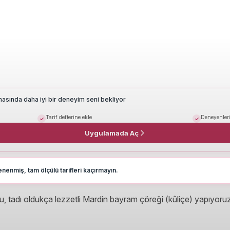
masında daha iyi bir deneyim seni bekliyor
Tarif defterine ekle
Deneyenleri
Uygulamada Aç
nenmiş, tam ölçülü tarifleri kaçırmayın.
uğu, tadı oldukça lezzetli Mardin bayram çöreği (kûliçe) yapıyoru