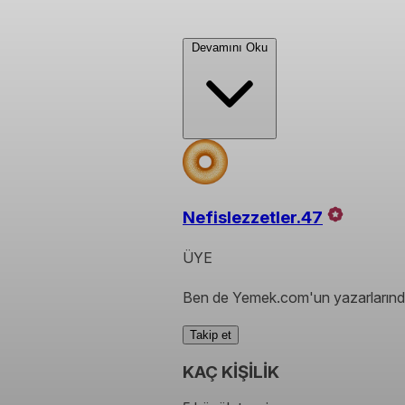
Devamını Oku
Nefislezzetler.47
ÜYE
Ben de Yemek.com'un yazarlarında
Takip et
KAÇ KİŞİLİK