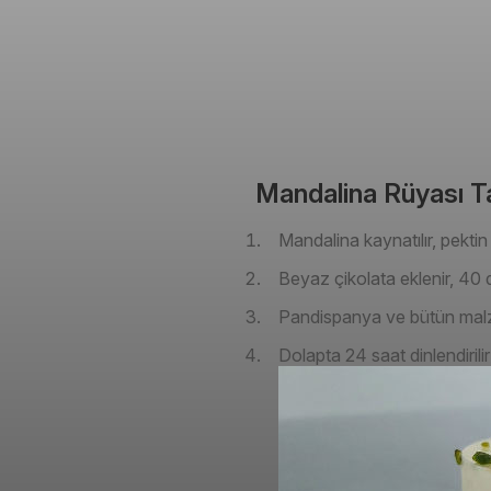
Mandalina Rüyası Tar
Mandalina kaynatılır, pektin at
Beyaz çikolata eklenir, 40 d
Pandispanya ve bütün malzemel
Dolapta 24 saat dinlendirilir 