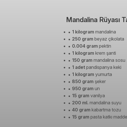
Mandalina Rüyası Ta
1 kilogram
mandalina
250 gram
beyaz çikolata
0.004 gram
pektin
1 kilogram
krem şanti
150 gram
mandalina sosu
1 adet
pandispanya keki
1 kilogram
yumurta
850 gram
şeker
950 gram
un
15 gram
vanilya
200 ml.
mandalina suyu
40 gram
kabartma tozu
15 gram
pasta katkı madde