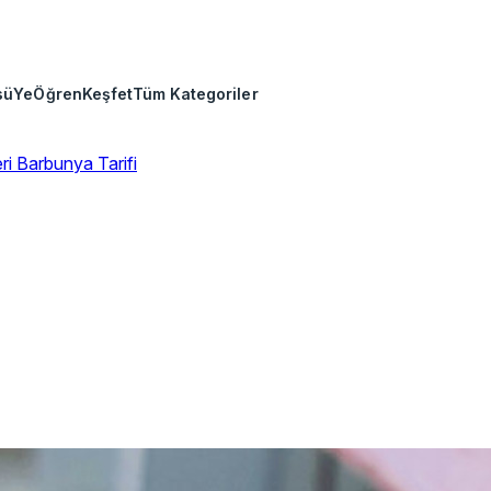
sü
Ye
Öğren
Keşfet
Tüm Kategoriler
eri
Barbunya Tarifi