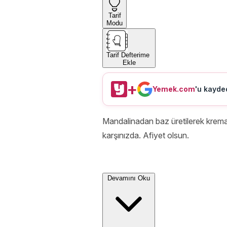
Tarif
Modu
Tarif Defterime
Ekle
+
Yemek.com
'u kayded
Mandalinadan baz üretilerek krema i
karşınızda. Afiyet olsun.
Devamını Oku