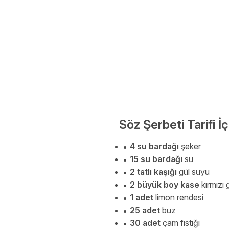
Söz Şerbeti Tarifi 
4 su bardağı
şeker
15 su bardağı
su
2 tatlı kaşığı
gül suyu
2 büyük boy kase
kırmızı 
1 adet
limon rendesi
25 adet
buz
30 adet
çam fıstığı