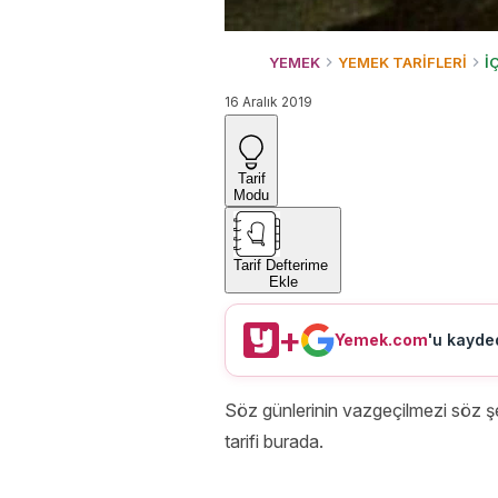
YEMEK
YEMEK TARİFLERİ
İ
16 Aralık 2019
Tarif
Modu
Tarif Defterime
Ekle
+
Yemek.com
'u kayded
Söz günlerinin vazgeçilmezi söz şe
tarifi burada.