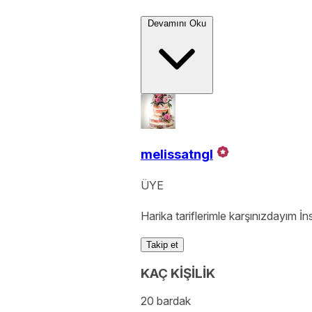
Devamını Oku
melissatngl
ÜYE
Harika tariflerimle karşınızdayım İn
Takip et
KAÇ KİŞİLİK
20 bardak