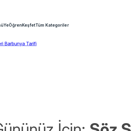
sü
Ye
Öğren
Keşfet
Tüm Kategoriler
eri
Barbunya Tarifi
Gününüz İçin:
Söz Ş