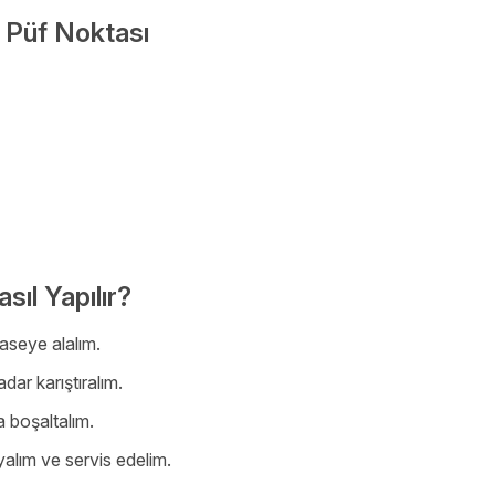
n Püf Noktası
sıl Yapılır?
aseye alalım.
adar karıştıralım.
a boşaltalım.
yalım ve servis edelim.