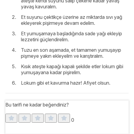
ateşte kendi suyunu salıp çekene kadar yavaş
yavaş kavuralım.
Et suyunu çektikçe üzerine az miktarda sıvı yağ
ekleyerek pişirmeye devam edelim.
Et yumuşamaya başladığında sade yağı ekleyip
lezzetini güçlendirelim.
Tuzu en son aşamada, et tamamen yumuşayıp
pişmeye yakın ekleyelim ve karıştıralım.
Kısık ateşte kapağı kapalı şekilde etler lokum gibi
yumuşayana kadar pişirelim.
Lokum gibi et kavurma hazır! Afiyet olsun.
Bu tarifi ne kadar beğendiniz?
0