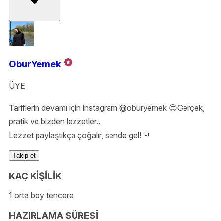
OburYemek
ÜYE
Tariflerin devamı için instagram @oburyemek 😍Gerçek,
pratik ve bizden lezzetler..
Lezzet paylaştıkça çoğalır, sende gel! 🍴
Takip et
KAÇ KİŞİLİK
1 orta boy tencere
HAZIRLAMA SÜRESİ