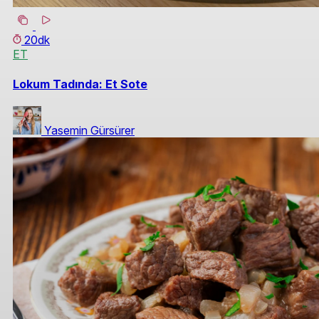
20dk
ET
Lokum Tadında: Et Sote
Yasemin Gürsürer