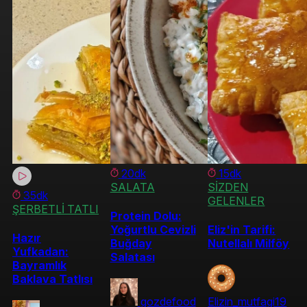
20dk
15dk
SALATA
SİZDEN
35dk
GELENLER
ŞERBETLİ TATLI
Protein Dolu:
Yoğurtlu Cevizli
Eliz'in Tarifi:
Hazır
Buğday
Nutellalı Milföy
Yufkadan:
Salatası
Bayramlık
Baklava Tatlısı
gozdefood
Elizin_mutfagi19