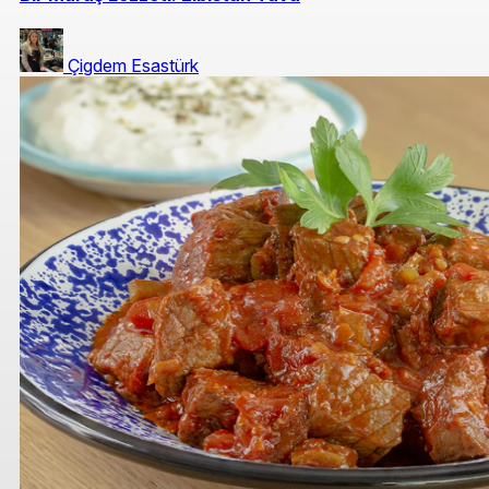
Çigdem Esastürk