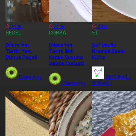
30dk
20dk
15dk
REÇEL
ÇORBA
ET
Dilara'nın
Dilara'nın
Şef Usulü:
Tarifi: Yeni
Tarifi: İlikli
Kremalı Soslu
Dünya Reçeli
Kemik Suyuna
Köfte
Sebze Çorbası
Dilarayyyy
BEGONVİL
Dilarayyyy
SOKAĞI