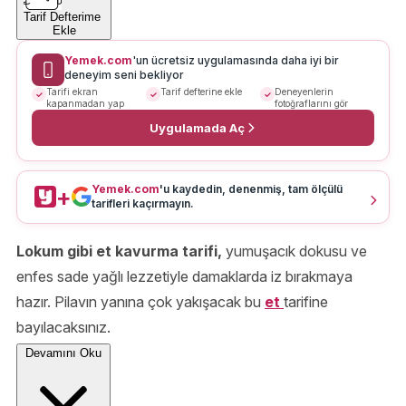
Tarif Defterime
Ekle
Yemek.com
'un ücretsiz uygulamasında daha iyi bir
deneyim seni bekliyor
Tarifi ekran
Tarif defterine ekle
Deneyenlerin
kapanmadan yap
fotoğraflarını gör
Uygulamada Aç
Yemek.com
'u kaydedin, denenmiş, tam ölçülü
+
tarifleri kaçırmayın.
Lokum gibi et kavurma tarifi,
yumuşacık dokusu ve
enfes sade yağlı lezzetiyle damaklarda iz bırakmaya
hazır. Pilavın yanına çok yakışacak bu
et
tarifine
bayılacaksınız.
Devamını Oku