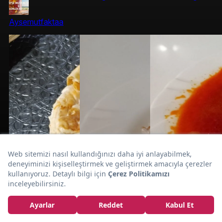
Aysemutfaktaa
Lokum Gibi
Sade Yağlı:
Et Kavurma Tarifi