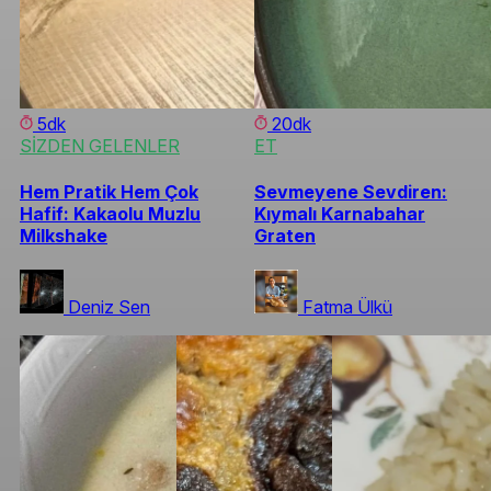
5dk
20dk
SİZDEN GELENLER
ET
Hem Pratik Hem Çok
Sevmeyene Sevdiren:
Hafif: Kakaolu Muzlu
Kıymalı Karnabahar
Milkshake
Graten
Deniz Sen
Fatma Ülkü