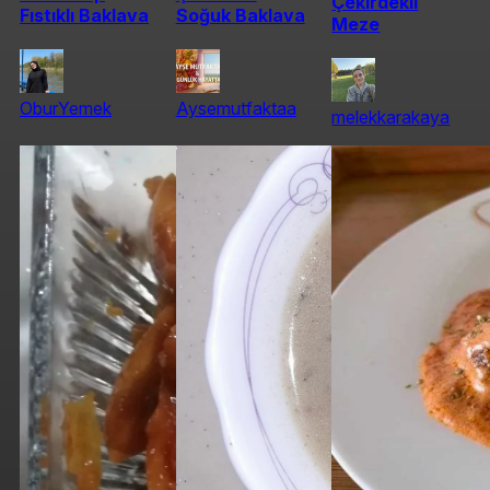
Çekirdekli
Fıstıklı Baklava
Soğuk Baklava
Meze
OburYemek
Aysemutfaktaa
melekkarakaya