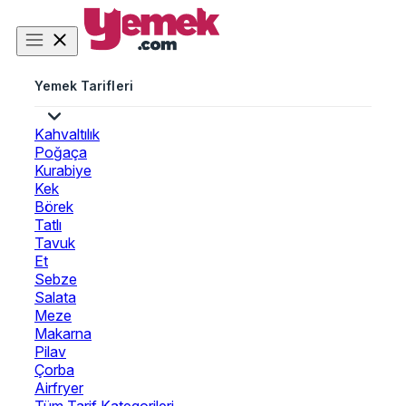
Yemek Tarifleri
Kahvaltılık
Poğaça
Kurabiye
Kek
Börek
Tatlı
Tavuk
Et
Sebze
Salata
Meze
Makarna
Pilav
Çorba
Airfryer