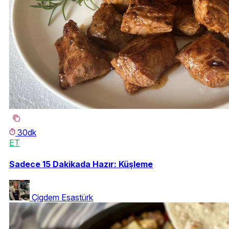
30dk
ET
Sadece 15 Dakikada Hazır: Küşleme
Çigdem Esastürk