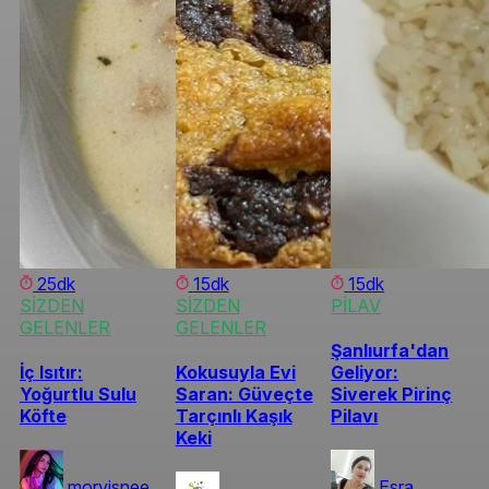
25dk
15dk
15dk
SİZDEN
SİZDEN
PİLAV
GELENLER
GELENLER
Şanlıurfa'dan
İç Isıtır:
Kokusuyla Evi
Geliyor:
Yoğurtlu Sulu
Saran: Güveçte
Siverek Pirinç
Köfte
Tarçınlı Kaşık
Pilavı
Keki
morvisnee
Esra