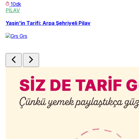
10dk
PİLAV
S
5
Yasin'in Tarifi: Arpa Şehriyeli Pilav
Tü
Grs