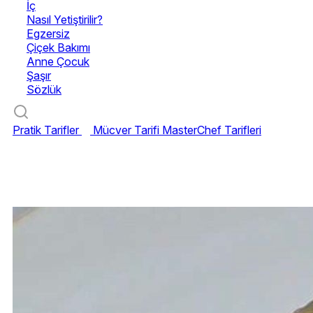
İç
Nasıl Yetiştirilir?
Egzersiz
Çiçek Bakımı
Anne Çocuk
Şaşır
Sözlük
Pratik Tarifler
Mücver Tarifi
MasterChef Tarifleri