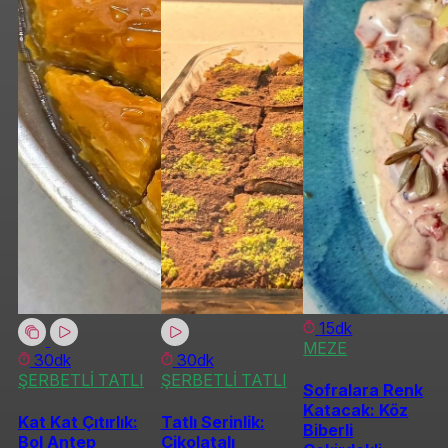
15dk
MEZE
30dk
30dk
ŞERBETLİ TATLI
ŞERBETLİ TATLI
Sofralara Renk
Katacak: Köz
Kat Kat Çıtırlık:
Tatlı Serinlik:
Biberli
Bol Antep
Çikolatalı