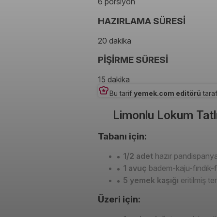
6 porsiyon
HAZIRLAMA SÜRESİ
20 dakika
PİŞİRME SÜRESİ
15 dakika
Bu tarif
yemek.com editörü
taraf
Limonlu Lokum Tatlı
Tabanı için:
1/2 adet
hazır pandispanya
1 avuç
badem-kaju-fındık-fı
5 yemek kaşığı
eritilmiş t
Üzeri için: