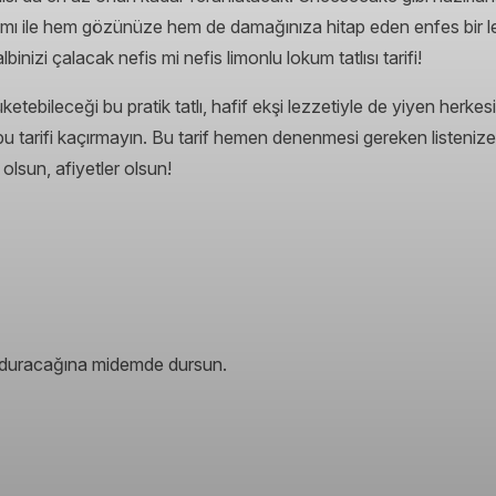
 kısmı ile hem gözünüze hem de damağınıza hitap eden enfes bir l
albinizi çalacak nefis mi nefis limonlu lokum tatlısı tarifi!
tüketebileceği bu pratik tatlı, hafif ekşi lezzetiyle de yiyen herk
ız bu tarifi kaçırmayın. Bu tarif hemen denenmesi gereken listeniz
 olsun, afiyetler olsun!
 duracağına midemde dursun.