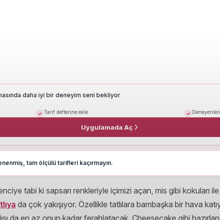
masında daha iyi bir deneyim seni bekliyor
Tarif defterine ekle
Deneyenleri
Uygulamada Aç
nenmiş, tam ölçülü tarifleri kaçırmayın.
ciye tabi ki sapsarı renkleriyle içimizi açan, mis gibi kokuları i
tlıya
da çok yakışıyor. Özellikle tatlılara bambaşka bir hava katıy
tlısı da en az onun kadar ferahlatacak. Cheesecake gibi hazırl