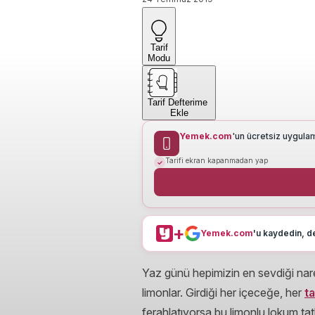
Tarif
Modu
Tarif Defterime
Ekle
Yemek.com
'un ücretsiz uygula
Tarifi ekran kapanmadan yap
+
Yemek.com
'u kaydedin, de
Yaz günü hepimizin en sevdiği naren
limonlar. Girdiği her içeceğe, her
ta
ferahlatıyorsa bu limonlu lokum ta