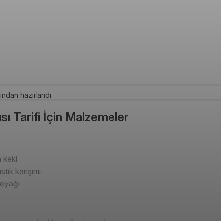
ından hazırlandı.
sı Tarifi İçin Malzemeler
 keki
stık karışımı
ereyağı