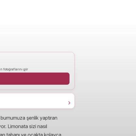
n fotoğraflarını gör
le burnumuza şenlik yaptıran
or. Limonata sizi nasıl
anan tabanı ve ocakta kolayca