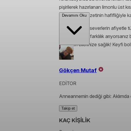
pişirilerek hazırlanan limonlu üst
kolaylığı ve lezzetinin hafifliğiyle k
Devamını Oku
Özellikle limon severlerin afiyetle 
saatlerinize bir farklılık arıyorsan
şimdiden ellerinize sağlık! Keyfi bol
Gökçen Mutaf
EDİTOR
Anneannemin dediği gibi: Aklımda
Takip et
KAÇ KİŞİLİK