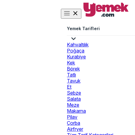
Yemek Tarifleri
Kahvaltılık
Poğaça
Kurabiye
Kek
Börek
Tatlı
Tavuk
Et
Sebze
Salata
Meze
Makarna
Pilav
Çorba
Airfryer