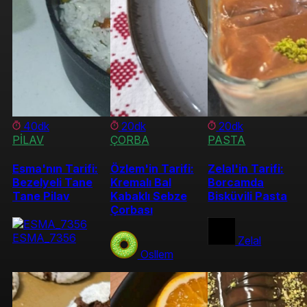
40dk
20dk
20dk
PİLAV
ÇORBA
PASTA
Esma'nın Tarifi:
Özlem'in Tarifi:
Zelal'in Tarifi:
Bezelyeli Tane
Kremalı Bal
Borcamda
Tane Pilav
Kabaklı Sebze
Bisküvili Pasta
Çorbası
ESMA_7356
Zelal
Osllem