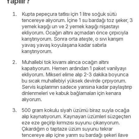
Yapılır?
Kupta pepeçura tatlısı için 1 litre soğuk sütü
tencereye alıyorum. İçine 1 su bardağı toz şeker, 3
yemek kaşığı un ve 2 yemek kaşığı nişastayı
ekliyorum. Ocağın altını açmadan önce çırpıcıyla
karıştırıyorum. Sonra orta ateşte, o sıvı karışım
yavaş yavaş koyulaşana kadar sabırla
karıştırıyorum.
Muhallebi tok kıvamı alınca ocağın altını
kapatıyorum. Hemen ardından 1 paket vanilyayı
ekliyorum. Mikseri elime alıp 2-3 dakika boyunca
bu sıcak muhallebiyi yüksek devirde çırpıyorum.
Servis kuplarımın sadece yarısına kadar paylaştırıp
dinlenmeleri ve kabuk bağlamaları için kenara
alıyorum.
500 gram kokulu siyah üzümü biraz suyla ocağa
alıp kaynatıyorum. Kaynayan üzümleri süzgeçten
eze eze geçirip kırmızısı suyunu çıkarıyorum.
Çıkardığım o taptaze üzüm suyunu tekrar
tencereye alıp içine yarım su bardağı şekeri ilave