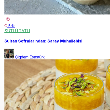
5dk
SÜTLÜ TATLI
Sultan Sofralarından: Saray Muhallebisi
Çigdem Esastürk