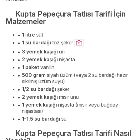
Kupta Pepeçura Tatlısı Tarifi İçin
Malzemeler
1 litre
süt
1 su bardağı
toz şeker
3 yemek kaşığı
un
2 yemek kaşığı
nişasta
1 paket
vanilin
500 gram
siyah üzüm (veya 2 su bardağı hazır
sıkılmış üzüm suyu)
1/2 su bardağı
şeker
2 yemek kaşığı
mısır unu
1 yemek kaşığı
nişasta (mısır veya buğday
nişastası)
1-1,5 su bardağı
su
Kupta Pepeçura Tatlısı Tarifi Nasıl