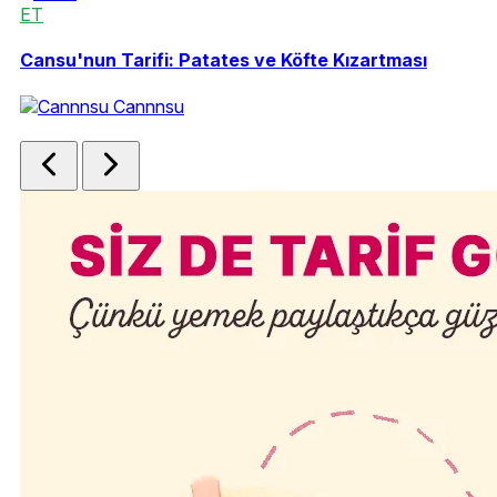
ET
E
5
Cansu'nun Tarifi: Patates ve Köfte Kızartması
Şe
Cannnsu