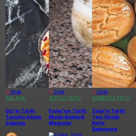
20dk
20dk
20dk
SALATA
SÜTLÜ TATLI
ŞERBETLİ TATLI
Eliz'in Tarifi:
Esma'nın Tarifi:
Zelal'in Tarifi:
Tavuklu Alman
Muzlu Bisküvili
Tam Ölçülü
Salatası
Magnolia
Nefis
Şekerpare