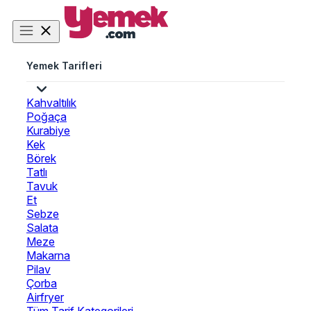
Yemek Tarifleri
Kahvaltılık
Poğaça
Kurabiye
Kek
Börek
Tatlı
Tavuk
Et
Sebze
Salata
Meze
Makarna
Pilav
Çorba
Airfryer