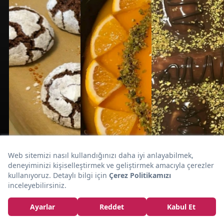
Kupta
Ruken'in Tarifi:
Pepeçura Tatlısı
Tarifi
20dk
25dk
25dk
TATLI
CHEESECAKE
ÇİKOLATALI
KURABİYE
TARİFLERİ
TATLI
Zelal'in Tarifi:
Ruken'in Tarifi:
Ruken'in Tarifi: