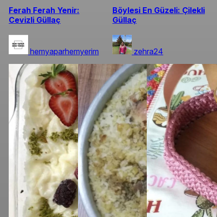
Ferah Ferah Yenir:
Böylesi En Güzeli: Çilekli
Cevizli Güllaç
Güllaç
hemyaparhemyerim
zehra24