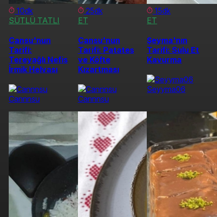
10dk
25dk
15dk
SÜTLÜ TATLI
ET
ET
Cansu'nun
Cansu'nun
Şeyma'nın
Tarifi:
Tarifi: Patates
Tarifi: Sulu Et
Tereyağlı Nefis
ve Köfte
Kavurma
İrmik Helvası
Kızartması
Seyyma06
Cannnsu
Cannnsu