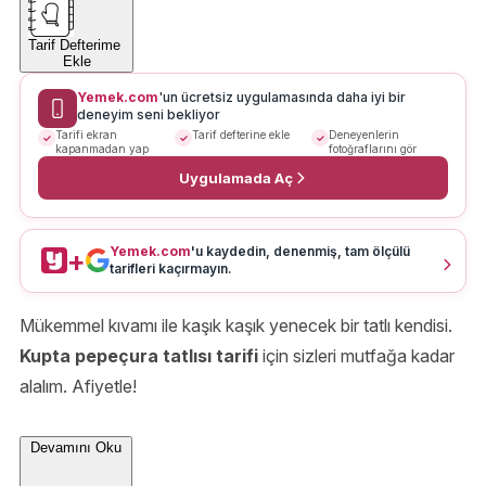
Tarif Defterime
Ekle
Yemek.com
'un ücretsiz uygulamasında daha iyi bir
deneyim seni bekliyor
Tarifi ekran
Tarif defterine ekle
Deneyenlerin
kapanmadan yap
fotoğraflarını gör
Uygulamada Aç
Yemek.com
'u kaydedin, denenmiş, tam ölçülü
+
tarifleri kaçırmayın.
Mükemmel kıvamı ile kaşık kaşık yenecek bir tatlı kendisi.
Kupta pepeçura tatlısı tarifi
için sizleri mutfağa kadar
alalım. Afiyetle!
Devamını Oku