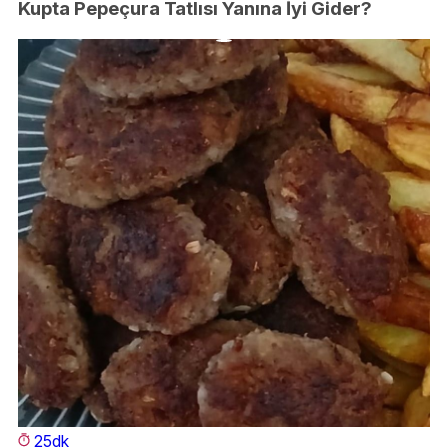
Kupta Pepeçura Tatlısı Yanına İyi Gider?
25dk