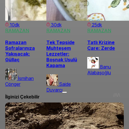
10dk
30dk
25dk
RAMAZAN
RAMAZAN
RAMAZAN
Ramazan
Tek Tepside
Tatlı Krizine
Sofralarınıza
Muhteşem
Çare: Zerde
Yakışacak:
Lezzetler:
Güllaç
Boşnak Usulü
Kapama
Banu
Alabaşoğlu
İsmihan
Cönger
Saide
Duvarcı