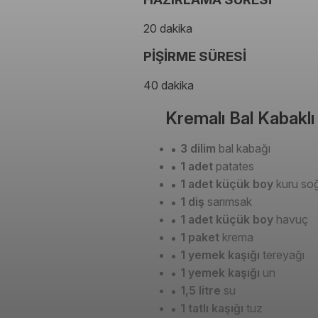
20 dakika
PİŞİRME SÜRESİ
40 dakika
Kremalı Bal Kabaklı
3 dilim
bal kabağı
1 adet
patates
1 adet küçük boy
kuru so
1 diş
sarımsak
1 adet küçük boy
havuç
1 paket
krema
1 yemek kaşığı
tereyağı
1 yemek kaşığı
un
1,5 litre
su
1 tatlı kaşığı
tuz