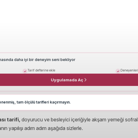
masında daha iyi bir deneyim seni bekliyor
Tarif defterine ekle
Deneyenleri
Uygulamada Aç
nenmiş, tam ölçülü tarifleri kaçırmayın.
sı tarifi,
doyurucu ve besleyici içeriğiyle akşam yemeği sofralar
anın yapılışı adım adım aşağıda sizlerle.