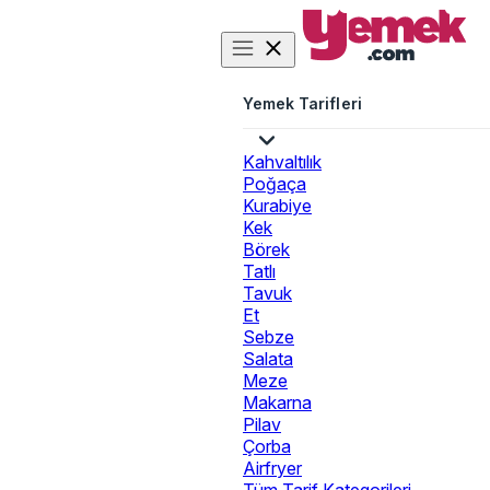
Yemek Tarifleri
Kahvaltılık
Poğaça
Kurabiye
Kek
Börek
Tatlı
Tavuk
Et
Sebze
Salata
Meze
Makarna
Pilav
Çorba
Airfryer