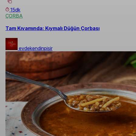
15dk
ÇORBA
Tam Kıvamında: Kıymalı Düğün Çorbası
evdekendinpisir