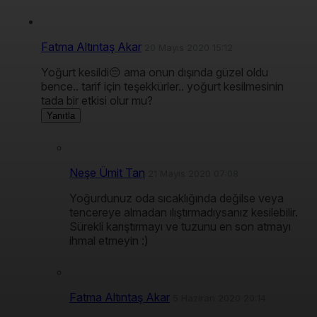
Fatma Altıntaş Akar
20 Mayıs 2020 15:12
Yoğurt kesildi😔 ama onun dışında güzel oldu
bence.. tarif için teşekkürler.. yoğurt kesilmesinin
tada bir etkisi olur mu?
Yanıtla
Neşe Ümit Tan
21 Mayıs 2020 07:08
Yoğurdunuz oda sıcaklığında değilse veya
tencereye almadan ılıştırmadıysanız kesilebilir.
Sürekli karıştırmayı ve tuzunu en son atmayı
ihmal etmeyin :)
Fatma Altıntaş Akar
5 Haziran 2020 20:14