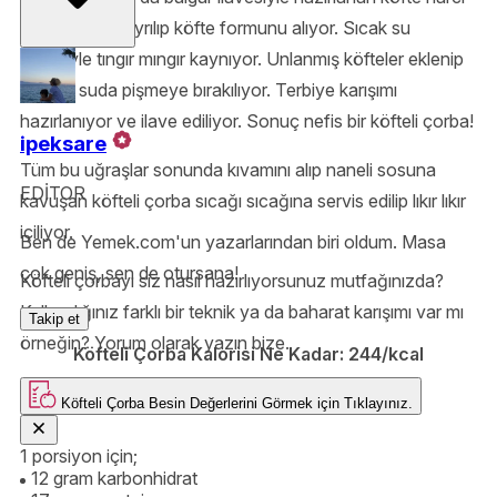
minik toplara ayrılıp köfte formunu alıyor. Sıcak su
ilavesiyle tıngır mıngır kaynıyor. Unlanmış köfteler eklenip
kaynar suda pişmeye bırakılıyor. Terbiye karışımı
hazırlanıyor ve ilave ediliyor. Sonuç nefis bir köfteli çorba!
ipeksare
Tüm bu uğraşlar sonunda kıvamını alıp naneli sosuna
EDİTOR
kavuşan köfteli çorba sıcağı sıcağına servis edilip lıkır lıkır
içiliyor.
Ben de Yemek.com'un yazarlarından biri oldum. Masa
çok geniş, sen de otursana!
Köfteli çorbayı siz nasıl hazırlıyorsunuz mutfağınızda?
Kullandığınız farklı bir teknik ya da baharat karışımı var mı
Takip et
örneğin? Yorum olarak yazın bize.
Köfteli Çorba Kalorisi Ne Kadar:
244/kcal
Köfteli Çorba
Besin Değerlerini Görmek için
Tıklayınız.
1 porsiyon için;
12 gram karbonhidrat