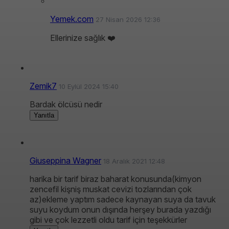
Yemek.com
27 Nisan 2026 12:36
Ellerinize sağlık ❤️
Zemik7
10 Eylül 2024 15:40
Bardak ölcüsü nedir
Yanıtla
Giuseppina Wagner
18 Aralık 2021 12:48
harika bir tarif biraz baharat konusunda(kimyon
zencefil kişniş muskat cevizi tozlarından çok
az)ekleme yaptım sadece kaynayan suya da tavuk
suyu koydum onun dışında herşey burada yazdığı
gibi ve çok lezzetli oldu tarif için teşekkürler