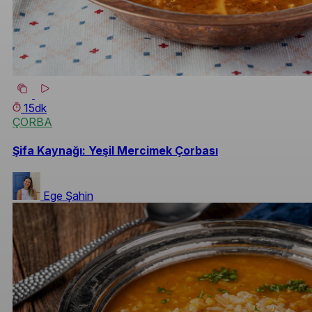
15dk
ÇORBA
Şifa Kaynağı: Yeşil Mercimek Çorbası
Ege Şahin