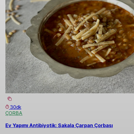
30dk
ÇORBA
Ev Yapımı Antibiyotik: Sakala Çarpan Çorbası