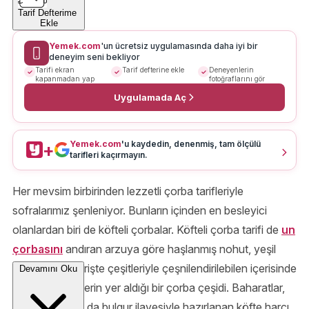
Tarif Defterime
Ekle
Yemek.com
'un ücretsiz uygulamasında daha iyi bir
deneyim seni bekliyor
Tarifi ekran
Tarif defterine ekle
Deneyenlerin
kapanmadan yap
fotoğraflarını gör
Uygulamada Aç
Yemek.com
'u kaydedin, denenmiş, tam ölçülü
+
tarifleri kaçırmayın.
Her mevsim birbirinden lezzetli çorba tarifleriyle
sofralarımız şenleniyor. Bunların içinden en besleyici
olanlardan biri de köfteli çorbalar. Köfteli çorba tarifi de
un
çorbasını
andıran arzuya göre haşlanmış nohut, yeşil
mercimek ve erişte çeşitleriyle çeşnilendirilebilen içerisinde
Devamını Oku
mini mini köftelerin yer aldığı bir çorba çeşidi. Baharatlar,
kırık pirinç
ya da bulgur ilavesiyle hazırlanan köfte harcı