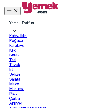
Yemek Tarifleri
Kahvaltılık
Poğaça
Kurabiye
Kek
Börek
Tatlı
Tavuk
Et
Sebze
Salata
Meze
Makarna
Pilav
Çorba
Airfryer