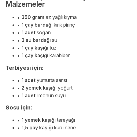
Malzemeler
350 gram
az yağlı kıyma
1 çay bardağı
kırık pirinç
1 adet
soğan
3 su bardağı
su
1 çay kaşığı
tuz
1 çay kaşığı
karabiber
Terbiyesi için:
1 adet
yumurta sarısı
2 yemek kaşığı
yoğurt
1 adet
limonun suyu
Sosu için:
1 yemek kaşığı
tereyağı
1,5 çay kaşığı
kuru nane