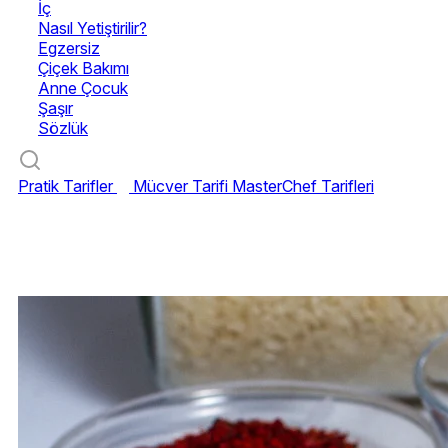
İç
Nasıl Yetiştirilir?
Egzersiz
Çiçek Bakımı
Anne Çocuk
Şaşır
Sözlük
Pratik Tarifler
Mücver Tarifi
MasterChef Tarifleri