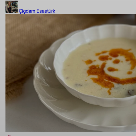
Çigdem Esastürk