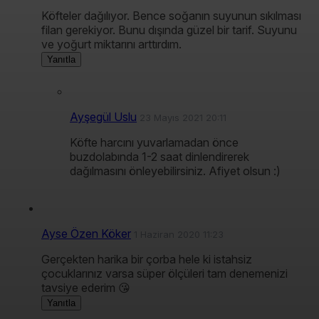
Köfteler dağılıyor. Bence soğanın suyunun sıkılması
filan gerekiyor. Bunu dışında güzel bir tarif. Suyunu
ve yoğurt miktarını arttırdım.
Yanıtla
Ayşegül Uslu
23 Mayıs 2021 20:11
Köfte harcını yuvarlamadan önce
buzdolabında 1-2 saat dinlendirerek
dağılmasını önleyebilirsiniz. Afiyet olsun :)
Ayse Özen Köker
1 Haziran 2020 11:23
Gerçekten harika bir çorba hele ki istahsiz
çocuklarınız varsa süper ölçüleri tam denemenizi
tavsiye ederim 😘
Yanıtla