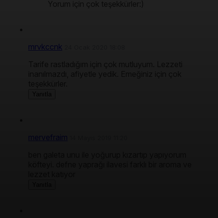
Yorum için çok teşekkürler:)
mrvkccnk
24 Ocak 2020 18:08
Tarife rastladığım için çok mutluyum. Lezzeti
inanılmazdı, afiyetle yedik. Emeğiniz için çok
teşekkürler.
Yanıtla
mervefraim
14 Mayıs 2019 11:20
ben galeta unu ile yoğurup kızartıp yapıyorum
köfteyi. defne yaprağı ilavesi farklı bir aroma ve
lezzet katıyor
Yanıtla