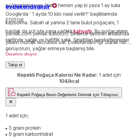
poğaçalarını yap. Hatta hemen yap ki yaza 1 ay kala
evdekendinpisir
Google’da ‘ 1 ayda 10 kilo nasıl verilir?’ başlıklarında
EDİTOR
kaybolma. Sabah al yanına 2 tane bulut poğaçanı, 1
bardak da süt işte sana sağlıklı
kahvaltı
. Bu poğaçaların
yemek.com yemek editörü // Binlerce tarifimin arkasında
tarifinde sağlık ve hafiflik saklı. Şimdiden hareketlenmeler
yılların mutfak tecrübesi var. EvdeKendinPişir olarak her
görüyorum, yağlar erimeye başlamış bile.
ölçüyü, tekniği ve püf noktasını özenle anlatıyor;
Devamını okuyun
Yemek.com’da lezzetli olduğu kadar güvenilir tarifler
Takip et
hazırlıyorum.
Kepekli Poğaça Kalorisi Ne Kadar:
1 adet için
104/kcal
Kepekli Poğaça
Besin Değerlerini Görmek için
Tıklayınız.
1 adet için;
3 gram protein
9 gram karbonhidrat