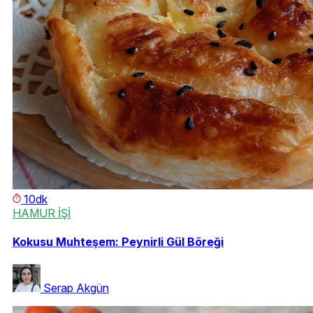
10dk
HAMUR İŞİ
Kokusu Muhteşem: Peynirli Gül Böreği
Serap Akgün