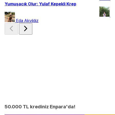
Yumuşacık Olur: Yulaf Kepekli Krep
Ni
Eda Akyıldız
50.000 TL krediniz Enpara'da!