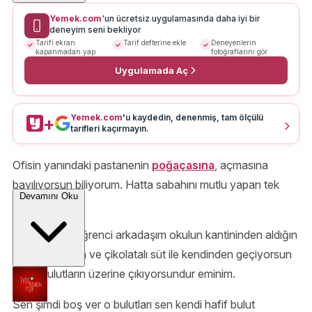
Yemek.com
'un ücretsiz uygulamasında daha iyi bir
deneyim seni bekliyor
Tarifi ekran
Tarif defterine ekle
Deneyenlerin
kapanmadan yap
fotoğraflarını gör
Uygulamada Aç
Yemek.com
'u kaydedin, denenmiş, tam ölçülü
+
tarifleri kaçırmayın.
Ofisin yanındaki pastanenin
poğaçasına
, açmasına
bayılıyorsun biliyorum. Hatta sabahını mutlu yapan tek
Devamını Oku
şey.
Evet sen de öğrenci arkadaşım okulun kantininden aldığın
çikolatalı açma ve çikolatalı süt ile kendinden geçiyorsun
hatta bulutların üzerine çıkıyorsundur eminim.
Sen şimdi boş ver o bulutları sen kendi hafif bulut