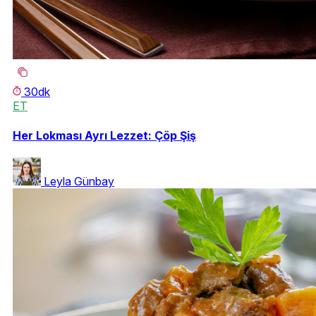
30dk
ET
Her Lokması Ayrı Lezzet: Çöp Şiş
Leyla Günbay