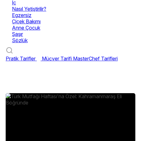
İç
Nasıl Yetiştirilir?
Egzersiz
Çiçek Bakımı
Anne Çocuk
Şaşır
Sözlük
Pratik Tarifler
Mücver Tarifi
MasterChef Tarifleri