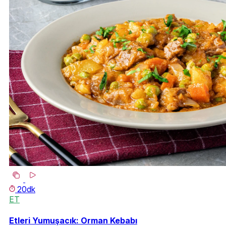
20dk
ET
Etleri Yumuşacık: Orman Kebabı