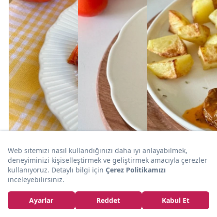
20dk
35dk
2 saat
ET
ET
ET
Yeliz'in Tarifi:
Pişirme
Soslu ve Tam