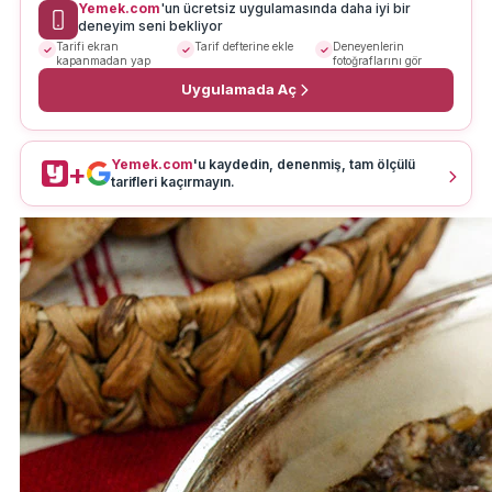
Yemek.com
'un ücretsiz uygulamasında daha iyi bir
deneyim seni bekliyor
Tarifi ekran
Tarif defterine ekle
Deneyenlerin
kapanmadan yap
fotoğraflarını gör
Uygulamada Aç
Yemek.com
'u kaydedin, denenmiş, tam ölçülü
+
tarifleri kaçırmayın.