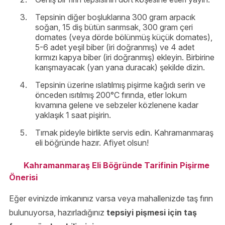
Tepsinin diğer boşluklarına 300 gram arpacık
soğan, 15 diş bütün sarımsak, 300 gram çeri
domates (veya dörde bölünmüş küçük domates),
5-6 adet yeşil biber (iri doğranmış) ve 4 adet
kırmızı kapya biber (iri doğranmış) ekleyin. Birbirine
karışmayacak (yan yana duracak) şekilde dizin.
Tepsinin üzerine ıslatılmış pişirme kağıdı serin ve
önceden ısıtılmış 200°C fırında, etler lokum
kıvamına gelene ve sebzeler közlenene kadar
yaklaşık 1 saat pişirin.
Tırnak pideyle birlikte servis edin. Kahramanmaraş
eli böğründe hazır. Afiyet olsun!
Kahramanmaraş Eli Böğründe Tarifinin Pişirme
Önerisi
Eğer evinizde imkanınız varsa veya mahallenizde taş fırın
bulunuyorsa, hazırladığınız
tepsiyi pişmesi için taş