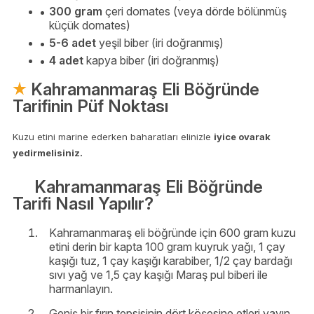
300 gram
çeri domates (veya dörde bölünmüş
küçük domates)
5-6 adet
yeşil biber (iri doğranmış)
4 adet
kapya biber (iri doğranmış)
Kahramanmaraş Eli Böğründe
Tarifinin Püf Noktası
Kuzu etini marine ederken baharatları elinizle
iyice ovarak
yedirmelisiniz.
Kahramanmaraş Eli Böğründe
Tarifi Nasıl Yapılır?
Kahramanmaraş eli böğründe için 600 gram kuzu
etini derin bir kapta 100 gram kuyruk yağı, 1 çay
kaşığı tuz, 1 çay kaşığı karabiber, 1/2 çay bardağı
sıvı yağ ve 1,5 çay kaşığı Maraş pul biberi ile
harmanlayın.
Geniş bir fırın tepsisinin dört köşesine etleri yayın.