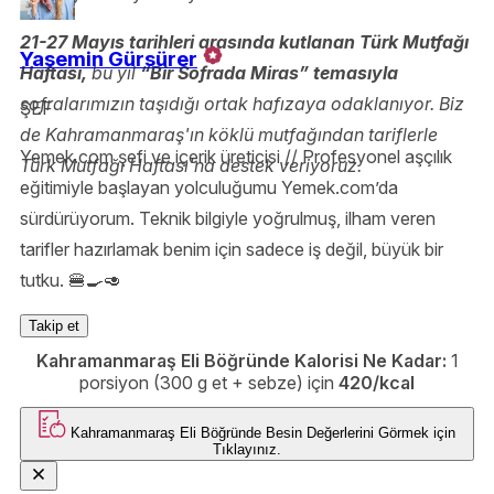
21-27 Mayıs tarihleri arasında kutlanan Türk Mutfağı
Yasemin Gürsürer
Haftası,
bu yıl
“Bir Sofrada Miras” temasıyla
sofralarımızın taşıdığı ortak hafızaya odaklanıyor. Biz
ŞEF
de Kahramanmaraş'ın köklü mutfağından tariflerle
Yemek.com şefi ve içerik üreticisi // Profesyonel aşçılık
Türk Mutfağı Haftası'na destek veriyoruz.
eğitimiyle başlayan yolculuğumu Yemek.com’da
sürdürüyorum. Teknik bilgiyle yoğrulmuş, ilham veren
tarifler hazırlamak benim için sadece iş değil, büyük bir
tutku. 🍔🍳🥑
Takip et
Kahramanmaraş Eli Böğründe Kalorisi Ne Kadar:
1
porsiyon (300 g et + sebze) için
420/kcal
Kahramanmaraş Eli Böğründe
Besin Değerlerini Görmek için
Tıklayınız.