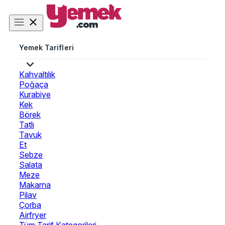
Yemek Tarifleri
Kahvaltılık
Poğaça
Kurabiye
Kek
Börek
Tatlı
Tavuk
Et
Sebze
Salata
Meze
Makarna
Pilav
Çorba
Airfryer