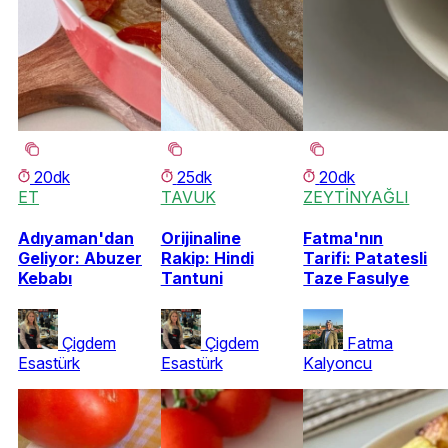
20dk
25dk
20dk
ET
TAVUK
ZEYTİNYAĞLI
Adıyaman'dan
Orijinaline
Fatma'nın
Geliyor: Abuzer
Rakip: Hindi
Tarifi: Patatesli
Kebabı
Tantuni
Taze Fasulye
Çigdem
Çigdem
Fatma
Esastürk
Esastürk
Kalyoncu