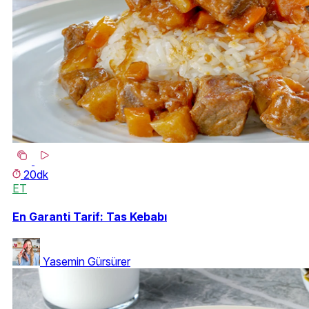
20dk
ET
En Garanti Tarif: Tas Kebabı
Yasemin Gürsürer