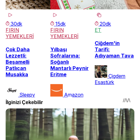
30dk
15dk
20dk
FIRIN
FIRIN
ET
YEMEKLERİ
YEMEKLERİ
Çiğdem'in
Çok Daha
Yılbaşı
Tarifi:
Lezzetli:
Sofralarına:
Adıyaman Tava
Beşamelli
Soğanlı
Patlıcan
Mantarlı Peynir
Musakka
Eritme
Çigdem
Esastürk
Sleepy
Amazon