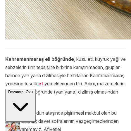
Kahramanmaraş eli böğründe
, kuzu eti, kuyruk yağı ve
sebzelerin fırın tepsisine birbirine karıştırılmadan, gruplar
halinde yan yana dizilmesiyle hazırlanan Kahramanmaraş
yöresine tescilli
et
yemeklerinden biri. Adını, malzemelerin
tepside elleri böğründe (yan yana) dizilmiş olmasından
Devamını Oku
alıyor.
Taş fırınlarda odun ateşinde pişirilmesi makbul olan bu
lezzet kalabalık davet sofralarının vazgeçilmezlerinden
desek yanılmayız. Afiyetle!