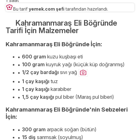
Bu tarif
yemek.com şefi
tarafından hazırlandı.
Kahramanmaraş Eli Böğründe
Tarifi İçin Malzemeler
Kahramanmaraş Eli Böğründe İçin:
600 gram
kuzu kuşbaşı eti
100 gram
kuyruk yağı (küçük küp doğranmış)
1/2 çay bardağı
sıvı yağ
1 çay kaşığı
tuz
1 çay kaşığı
karabiber
1,5 çay kaşığı
pul biber (Maraş pul biberi)
Kahramanmaraş Eli Böğründe'nin Sebzeleri
İçin:
300 gram
arpacık soğan (bütün)
15 diş
sarımsak (soyulmuş)