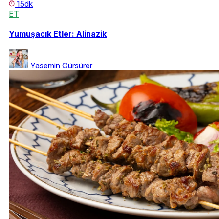
15dk
ET
Yumuşacık Etler: Alinazik
Yasemin Gürsürer