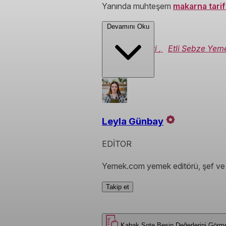
Yanında muhteşem
makarna tarif
Devamını Oku
Sebze Tarifleri
,
Etli Sebze Yeme
Leyla Günbay
EDİTOR
Yemek.com yemek editörü, şef ve y
Takip et
Kabak Sote
Besin Değerlerini Gö