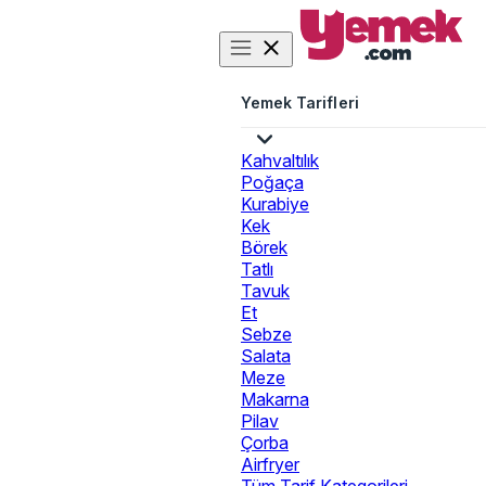
Yemek Tarifleri
Kahvaltılık
Poğaça
Kurabiye
Kek
Börek
Tatlı
Tavuk
Et
Sebze
Salata
Meze
Makarna
Pilav
Çorba
Airfryer