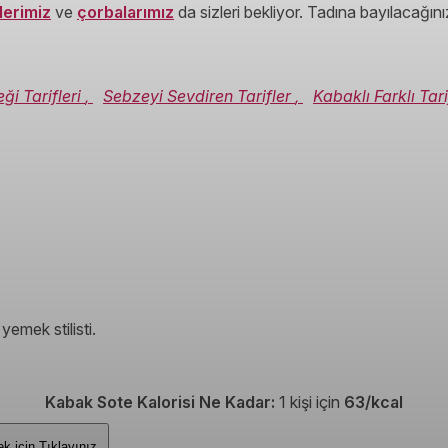
lerimiz
ve
çorbalarımız
da sizleri bekliyor. Tadına bayılacağın
ği Tarifleri
,
Sebzeyi Sevdiren Tarifler
,
Kabaklı Farklı Tar
emek stilisti.
Kabak Sote Kalorisi Ne Kadar:
1 kişi için
63/kcal
rmek için
Tıklayınız.