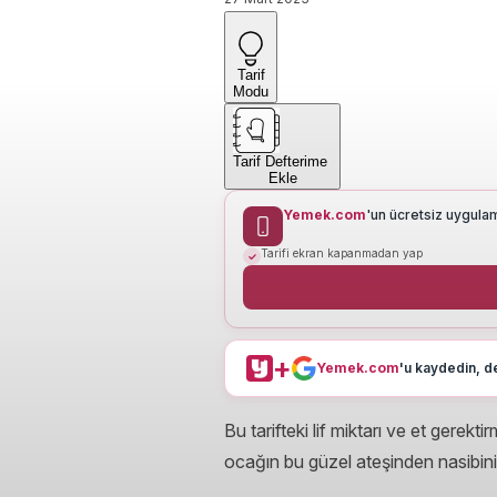
Tarif
Modu
Tarif Defterime
Ekle
Yemek.com
'un ücretsiz uygula
Tarifi ekran kapanmadan yap
+
Yemek.com
'u kaydedin, de
Bu tarifteki lif miktarı ve et gerek
ocağın bu güzel ateşinden nasibini 