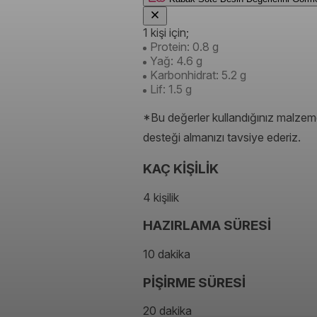
1 kişi için;
Protein: 0.8 g
Yağ: 4.6 g
Karbonhidrat: 5.2 g
Lif: 1.5 g
*Bu değerler kullandığınız malzeme
desteği almanızı tavsiye ederiz.
KAÇ KİŞİLİK
4 kişilik
HAZIRLAMA SÜRESİ
10 dakika
PİŞİRME SÜRESİ
20 dakika