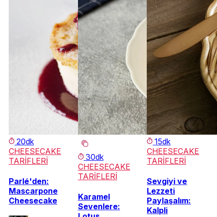
20dk
15dk
CHEESECAKE
CHEESECAKE
30dk
TARİFLERİ
TARİFLERİ
CHEESECAKE
TARİFLERİ
Parlé​'den:
Sevgiyi ve
Mascarpone
Lezzeti
Karamel
Cheesecake
Paylaşalım:
Sevenlere:
Kalpli
Lotus