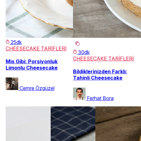
25dk
CHEESECAKE TARİFLERİ
30dk
CHEESECAKE TARİFLERİ
Mis Gibi: Porsiyonluk
Limonlu Cheesecake
Bildiklerinizden Farklı:
Tahinli Cheesecake
Cemre Özgüzel
Ferhat Bora