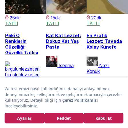
25dk
15dk
20dk
TATLI
TATLI
TATLI
Peki O
Kat Kat Lezzet:
En Pratik
Renklerin
Dokuz Kat Yaş
Lezzet: Tavada
Güzelliği:
Pasta
Kolay Künefe
Güzellik Tatlısı
Iseema
Nazlı
Konuk
birgulunlezzetleri
Kurumsal