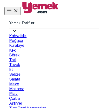
Yemek Tarifleri
Kahvaltılık
Poğaça
Kurabiye
Kek
Börek
Tatlı
Tavuk
Et
Sebze
Salata
Meze
Makarna
Pilav
Çorba
Airfryer