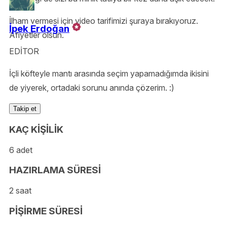
İlham vermesi için video tarifimizi şuraya bırakıyoruz.
İpek Erdoğan
Afiyetler olsun.
EDİTOR
İçli köfteyle mantı arasında seçim yapamadığımda ikisini
de yiyerek, ortadaki sorunu anında çözerim. :)
Takip et
KAÇ KİŞİLİK
6 adet
HAZIRLAMA SÜRESİ
2 saat
PİŞİRME SÜRESİ