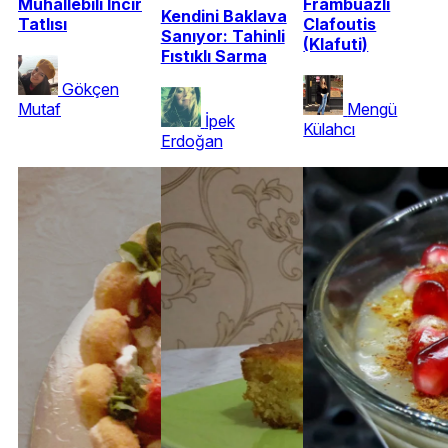
Muhallebili İncir
Frambuazlı
Kendini Baklava
Tatlısı
Clafoutis
Sanıyor: Tahinli
(Klafuti)
Fıstıklı Sarma
Gökçen
Mutaf
Mengü
İpek
Külahcı
Erdoğan