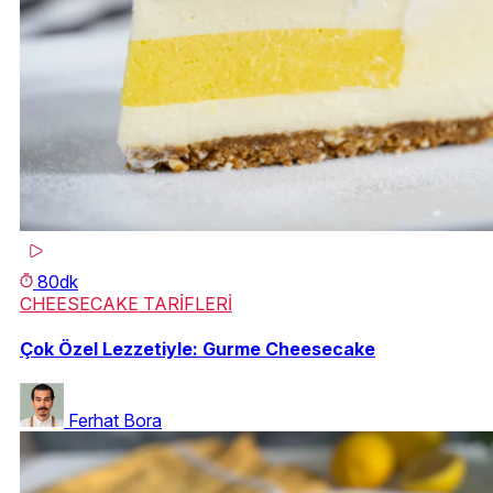
80dk
CHEESECAKE TARİFLERİ
Çok Özel Lezzetiyle: Gurme Cheesecake
Ferhat Bora