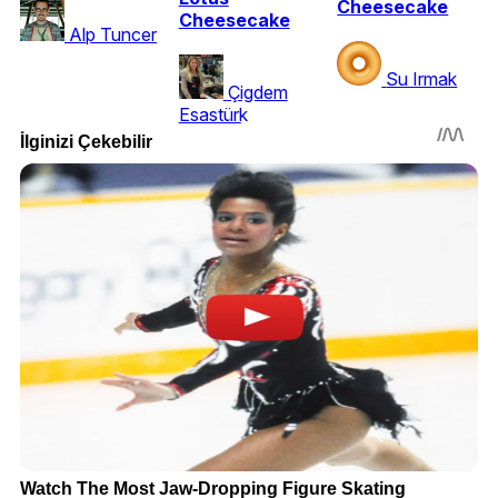
Cheesecake
Cheesecake
Alp Tuncer
Su Irmak
Çigdem
Esastürk