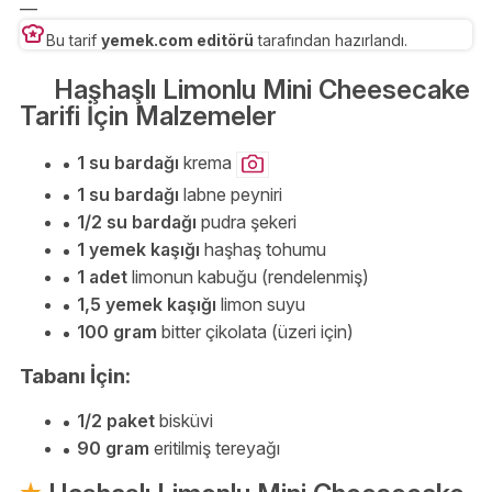
—
Bu tarif
yemek.com editörü
tarafından hazırlandı.
Haşhaşlı Limonlu Mini Cheesecake
Tarifi İçin Malzemeler
1 su bardağı
krema
1 su bardağı
labne peyniri
1/2 su bardağı
pudra şekeri
1 yemek kaşığı
haşhaş tohumu
1 adet
limonun kabuğu (rendelenmiş)
1,5 yemek kaşığı
limon suyu
100 gram
bitter çikolata (üzeri için)
Tabanı İçin:
1/2 paket
bisküvi
90 gram
eritilmiş tereyağı