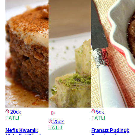
20dk
5dk
TATLI
TATLI
25dk
TATLI
Nefis Kıvamlı:
Fransız Pudingi: