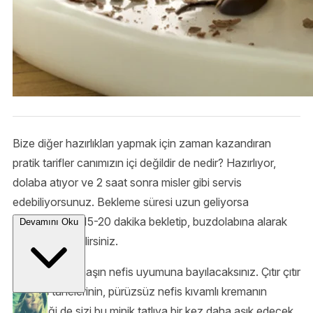
Bize diğer hazırlıkları yapmak için zaman kazandıran
pratik tarifler canımızın içi değildir de nedir? Hazırlıyor,
dolaba atıyor ve 2 saat sonra misler gibi servis
edebiliyorsunuz. Bekleme süresi uzun geliyorsa
dondurucuda 15-20 dakika bekletip, buzdolabına alarak
Devamını Oku
süreci kısaltabilirsiniz.
Limon ve haşhaşın nefis uyumuna bayılacaksınız. Çıtır çıtır
haşhaş tanelerinin, pürüzsüz nefis kıvamlı kremanın
birlikteliği de sizi bu minik tatlıya bir kez daha aşık edecek.