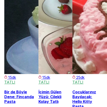
15dk
15dk
25dk
TATLI
TATLI
TATLI
Bir de Böyle
İçimin Gülen
Çocuklarınız
Dene: Fincanda
Yüzü: Çilekli
Bayılacak:
Pasta
Kolay Tatlı
Hello Kitty
Pasta