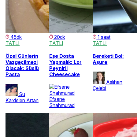
45dk
20dk
1 saat
TATLI
TATLI
TATLI
Özel Günlerin
Eşe Dosta
Bereketi Bol:
Vazgeçilmezi
Yapmalık: Lor
Aşure
Olacak: Süslü
Peynirli
Pasta
Cheesecake
Aslıhan
Çelebi
Su
Efsane
Kardelen Artan
Shahmurad