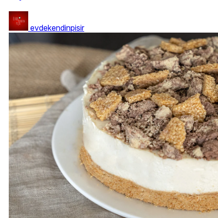
evdekendinpisir