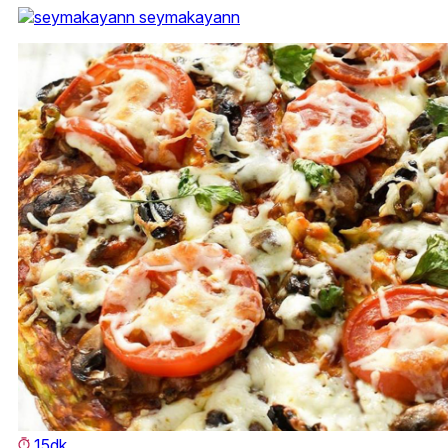
seymakayann
15dk