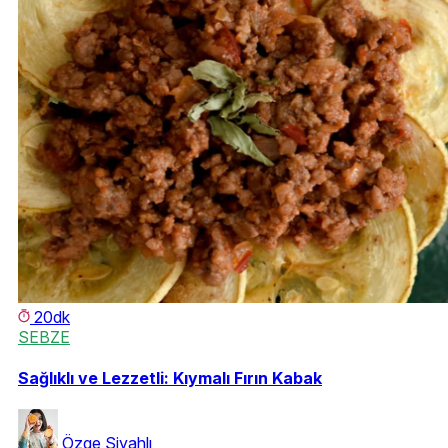
20dk
SEBZE
Sağlıklı ve Lezzetli: Kıymalı Fırın Kabak
Özge Siyahlı