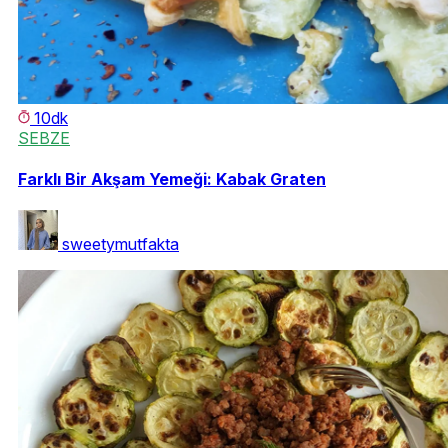
10dk
SEBZE
Farklı Bir Akşam Yemeği: Kabak Graten
sweetymutfakta