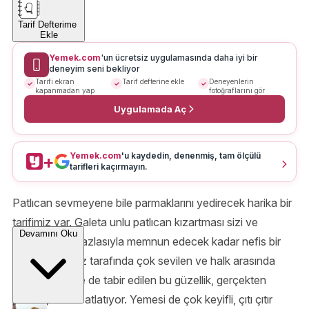
Tarif Defterime
Ekle
Yemek.com
'un ücretsiz uygulamasında daha iyi bir
deneyim seni bekliyor
Tarifi ekran
Tarif defterine ekle
Deneyenlerin
kapanmadan yap
fotoğraflarını gör
Uygulamada Aç
Yemek.com
'u kaydedin, denenmiş, tam ölçülü
+
tarifleri kaçırmayın.
Patlıcan sevmeyene bile parmaklarını yedirecek harika bir
tarifimiz var. Galeta unlu patlıcan kızartması sizi ve
Devamını Oku
sevdiklerinizi fazlasıyla memnun edecek kadar nefis bir
tarif. Karadeniz tarafında çok sevilen ve halk arasında
fakir balığı diye de tabir edilen bu güzellik, gerçekten
lezzetiyle sınıf atlatıyor. Yemesi de çok keyifli, çıtı çıtır