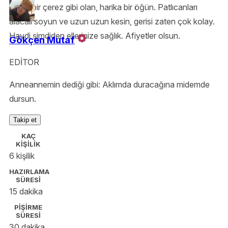
adeta bir çerez gibi olan, harika bir öğün. Patlıcanları
alacalı soyun ve uzun uzun kesin, gerisi zaten çok kolay.
Haydi şimdiden ellerinize sağlık. Afiyetler olsun.
Gökçen Mutaf
EDİTOR
Anneannemin dediği gibi: Aklımda duracağına midemde
dursun.
Takip et
KAÇ
KİŞİLİK
6 kişilik
HAZIRLAMA
SÜRESİ
15 dakika
PİŞİRME
SÜRESİ
30 dakika