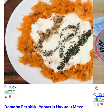
10dk
MEZE
10dk
4
PİLAV
4.5
Damağa Ferahlık: Yoğurtlu Havuçlu Meze