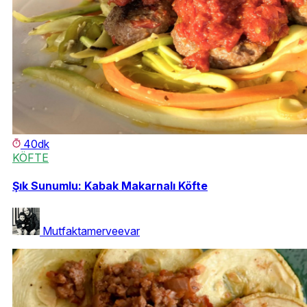
40dk
KÖFTE
Şık Sunumlu: Kabak Makarnalı Köfte
Mutfaktamerveevar