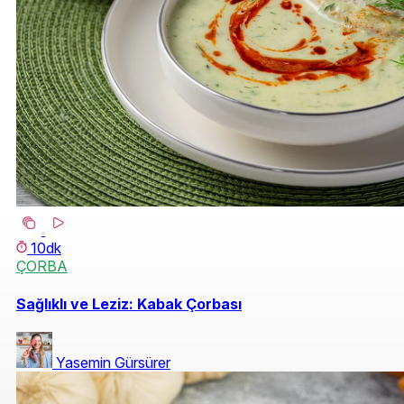
10dk
ÇORBA
Sağlıklı ve Leziz: Kabak Çorbası
Yasemin Gürsürer