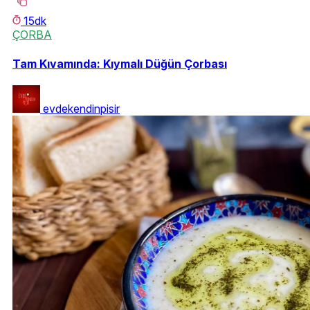
15dk
ÇORBA
Tam Kıvamında: Kıymalı Düğün Çorbası
evdekendinpisir