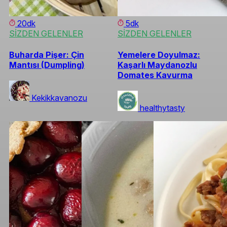
20dk
5dk
SİZDEN GELENLER
SİZDEN GELENLER
Buharda Pişer: Çin
Yemelere Doyulmaz:
Mantısı (Dumpling)
Kaşarlı Maydanozlu
Domates Kavurma
Kekikkavanozu
healthytasty