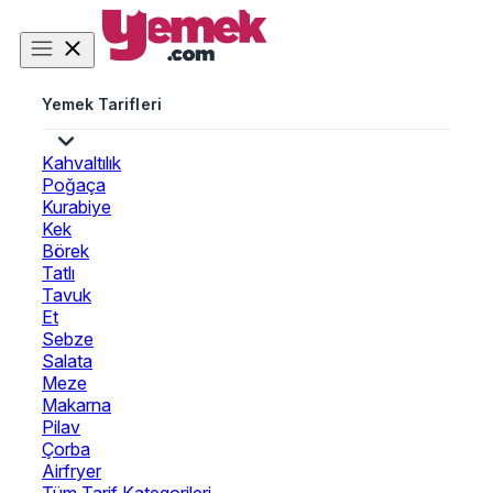
Yemek Tarifleri
Kahvaltılık
Poğaça
Kurabiye
Kek
Börek
Tatlı
Tavuk
Et
Sebze
Salata
Meze
Makarna
Pilav
Çorba
Airfryer