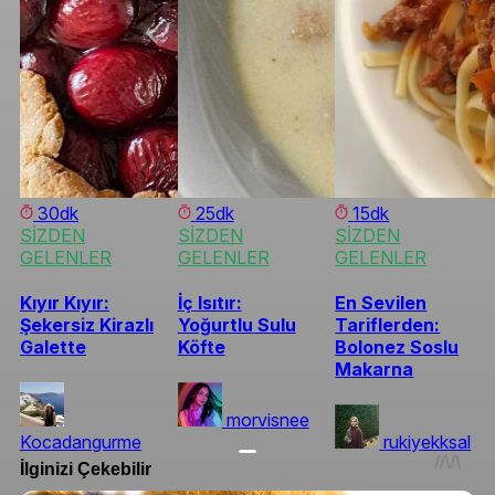
30dk
25dk
15dk
SİZDEN
SİZDEN
SİZDEN
GELENLER
GELENLER
GELENLER
Kıyır Kıyır:
İç Isıtır:
En Sevilen
Şekersiz Kirazlı
Yoğurtlu Sulu
Tariflerden:
Galette
Köfte
Bolonez Soslu
Makarna
morvisnee
Kocadangurme
rukiyekksal