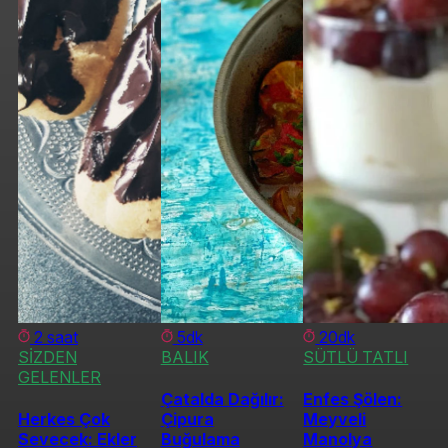
2 saat
5dk
20dk
SİZDEN
BALIK
SÜTLÜ TATLI
GELENLER
Çatalda Dağılır:
Enfes Şölen:
Herkes Çok
Çipura
Meyveli
Sevecek: Ekler
Buğulama
Manolya