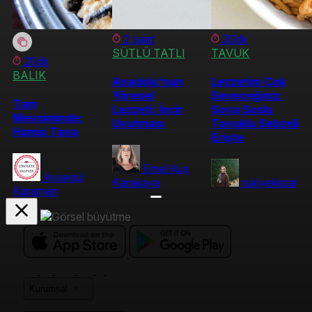
2 saat
20dk
SÜTLÜ TATLI
TAVUK
20dk
BALIK
Anadolu'nun
Lezzetini Çok
Yöresel
Seveceğiniz:
Tam
Lezzeti: İncir
Soya Soslu
Mevsiminde:
Uyutması
Tavuklu Sebzeli
Hamsi Tava
Erişte
Emel Kuş
Ayşegül
Karakaya
rukiyekksal
Karaman
Kurumsal