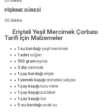
20 dakika
PİŞİRME SÜRESİ
30 dakika
Erişteli Yeşil Mercimek Çorbası
Tarifi İçin Malzemeler
1 su bardağı
yeşil mercimek
1 adet
soğan
100 gram
kıyma
3 diş
sarımsak
1 çay bardağı
erişte
1 yemek kaşığı
domates salçası
1 çay kaşığı
kuru nane
1 çay kaşığı
pul biber
1 çay kaşığı
tuz
5 su bardağı
sıcak su