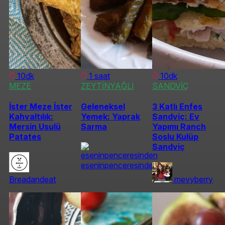
10dk
1 saat
10dk
MEZE
ZEYTİNYAĞLI
SANDVİÇ
İster Meze İster
Geleneksel
3 Katlı Enfes
Kahvaltılık:
Yemek: Yaprak
Sandviç: Ev
Mersin Usulü
Sarma
Yapımı Ranch
Patates
Soslu Kulüp
Sandviç
eseninpenceresinden
Breadandeat
mevyberry