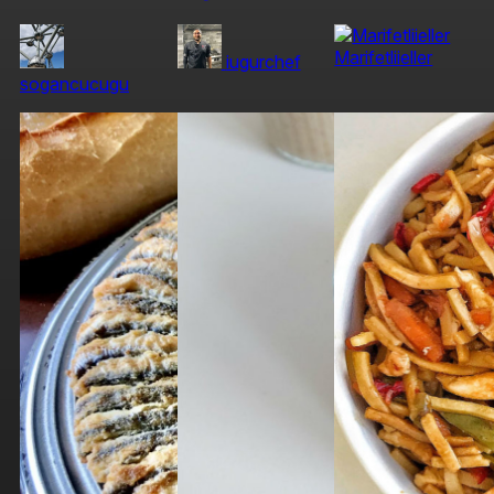
Marifetliieller
iugurchef
sogancucugu