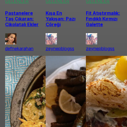
GELENLER
GELENLER
GELENLER
Pastanelere
Kışa En
Fit Atıştırmalık:
Taş Çıkaran:
Yakışan: Pazı
Fındıklı Kırmızı
Çikolatalı Ekler
Çöreği
Galette
defnekarahan
zeynepblogss
zeynepblogss