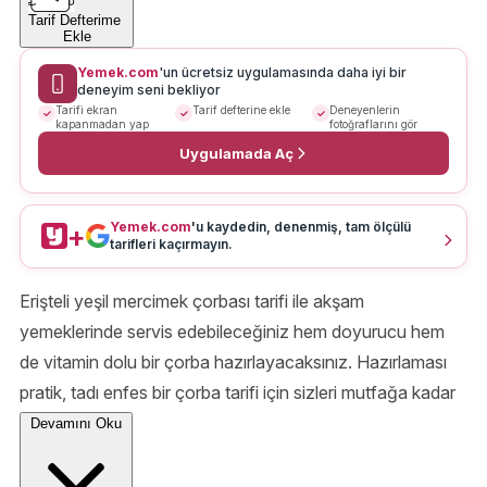
Tarif Defterime
Ekle
Yemek.com
'un ücretsiz uygulamasında daha iyi bir
deneyim seni bekliyor
Tarifi ekran
Tarif defterine ekle
Deneyenlerin
kapanmadan yap
fotoğraflarını gör
Uygulamada Aç
Yemek.com
'u kaydedin, denenmiş, tam ölçülü
+
tarifleri kaçırmayın.
Erişteli yeşil mercimek çorbası tarifi ile akşam
yemeklerinde servis edebileceğiniz hem doyurucu hem
de vitamin dolu bir çorba hazırlayacaksınız. Hazırlaması
pratik, tadı enfes bir çorba tarifi için sizleri mutfağa kadar
alalım.
Devamını Oku