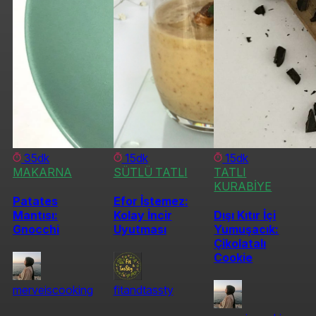
35dk
15dk
15dk
MAKARNA
SÜTLÜ TATLI
TATLI
KURABİYE
Patates
Efor İstemez:
Mantısı:
Kolay İncir
Dışı Kıtır İçi
Gnocchi
Uyutması
Yumuşacık:
Çikolatalı
Cookie
merveiscooking
fitandtassty