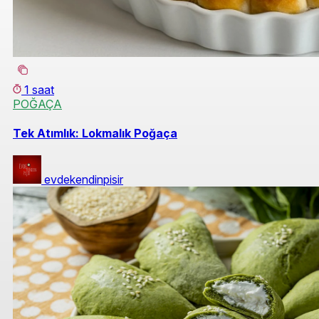
1 saat
POĞAÇA
Tek Atımlık: Lokmalık Poğaça
evdekendinpisir