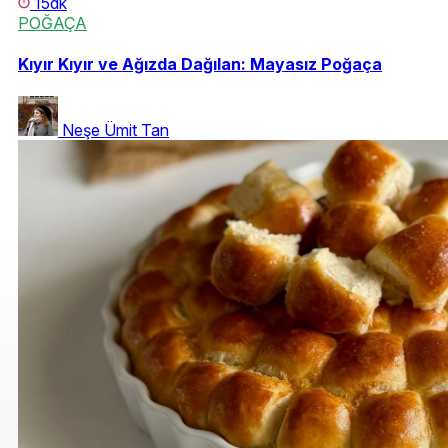
15dk
POĞAÇA
Kıyır Kıyır ve Ağızda Dağılan: Mayasız Poğaça
Neşe Ümit Tan