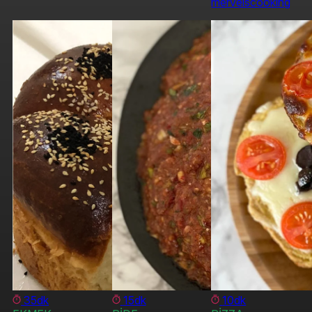
merveiscooking
35dk
15dk
10dk