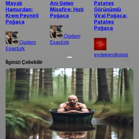
Mayalı
Ani Gelen
Patates
Hamurdan:
Misafire: Hızlı
Görünümlü
Krem Peynirli
Poğaça
Viral Poğaça:
Poğaça
Patates
Poğaça
Çigdem
Çigdem
Esastürk
Esastürk
evdekendinpisir