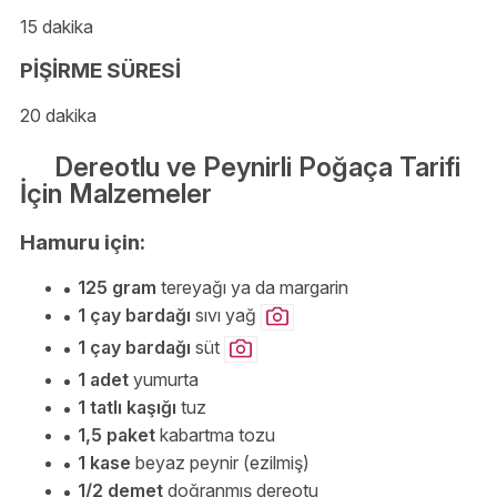
15 dakika
PİŞİRME SÜRESİ
20 dakika
Dereotlu ve Peynirli Poğaça Tarifi
İçin Malzemeler
Hamuru için:
125 gram
tereyağı ya da margarin
1 çay bardağı
sıvı yağ
1 çay bardağı
süt
1 adet
yumurta
1 tatlı kaşığı
tuz
1,5 paket
kabartma tozu
1 kase
beyaz peynir (ezilmiş)
1/2 demet
doğranmış dereotu