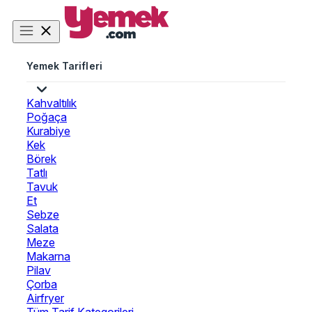
Yemek Tarifleri
Kahvaltılık
Poğaça
Kurabiye
Kek
Börek
Tatlı
Tavuk
Et
Sebze
Salata
Meze
Makarna
Pilav
Çorba
Airfryer