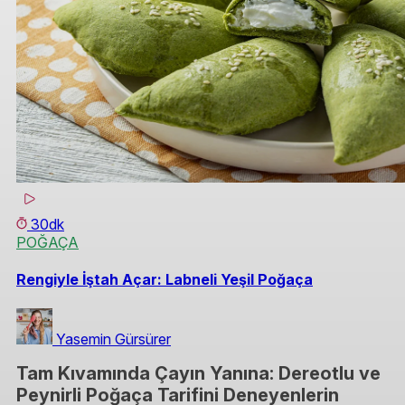
30dk
POĞAÇA
Rengiyle İştah Açar: Labneli Yeşil Poğaça
Yasemin Gürsürer
Tam Kıvamında Çayın Yanına: Dereotlu ve
Peynirli Poğaça Tarifini Deneyenlerin