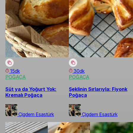
15dk
30dk
POĞAÇA
POĞAÇA
Süt ya da Yoğurt Yok:
Şeklinin Sırlarıyla: Fiyonk
Kremalı Poğaça
Poğaça
Çigdem Esastürk
Çigdem Esastürk