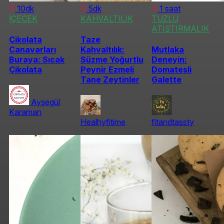
10dk
5dk
1 saat
İÇECEK
KAHVALTILIK
TUZLU
ATIŞTIRMALIK
Çikolata
Taze
Canavarları
Kahvaltılık:
Mutlaka
Buraya: Sıcak
Süzme Yoğurtlu
Deneyin:
Çikolata
Peynir Ezmeli
Domatesli
Tane Zeytinler
Galette
Ayşegül
Karaman
Healhyfitime
fitandtassty