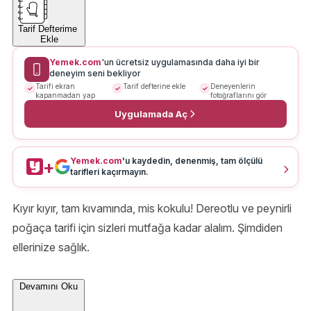
Tarif Defterime
Ekle
Yemek.com
'un ücretsiz uygulamasında daha iyi bir
deneyim seni bekliyor
Tarifi ekran
Tarif defterine ekle
Deneyenlerin
kapanmadan yap
fotoğraflarını gör
Uygulamada Aç
Yemek.com
'u kaydedin, denenmiş, tam ölçülü
+
tarifleri kaçırmayın.
Kıyır kıyır, tam kıvamında, mis kokulu! Dereotlu ve peynirli
poğaça tarifi için sizleri mutfağa kadar alalım. Şimdiden
ellerinize sağlık.
Devamını Oku