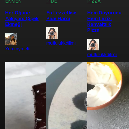
EKMEK
PİDE
PİZZA
Her Öğüne
En Lezzetlisi:
Hem Doyurucu
Yakışan: Çiçek
Pide Harcı
Hem Leziz:
Ekmeği
Kahvaltılık
Pizza
mutlulukkdilimii
Yummymelii
mutlulukkdilimii