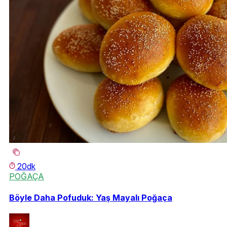
20dk
POĞAÇA
Böyle Daha Pofuduk: Yaş Mayalı Poğaça