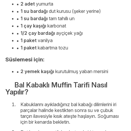
2 adet
yumurta
1 su bardağı
dut kurusu (şeker yerine)
1 su bardağı
tam tahıllı un
1 çay kaşığı
karbonat
1/2 çay bardağı
ayçiçek yağı
1 paket
vanilya
1 paket
kabartma tozu
Süslemesi için:
2 yemek kaşığı
kurutulmuş yaban mersini
Bal Kabaklı Muffin Tarifi Nasıl
Yapılır?
Kabuklarını ayıkladığınız bal kabağı dilimlerini iri
parçalar halinde kestikten sonra su ve çubuk
tarçın ilavesiyle kısık ateşte haşlayın. Soğuması
için bir kenarda bekletin.