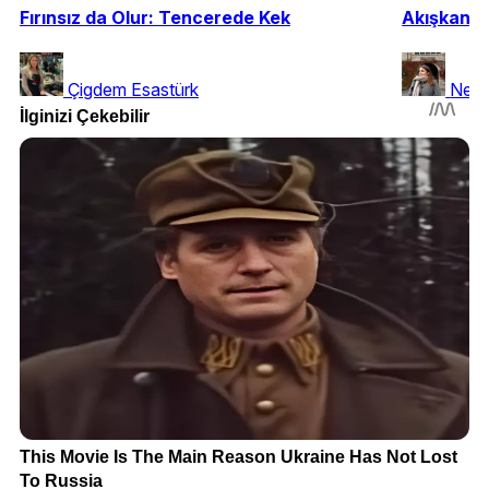
Fırınsız da Olur: Tencerede Kek
Akışkan S
Çigdem Esastürk
Neşe