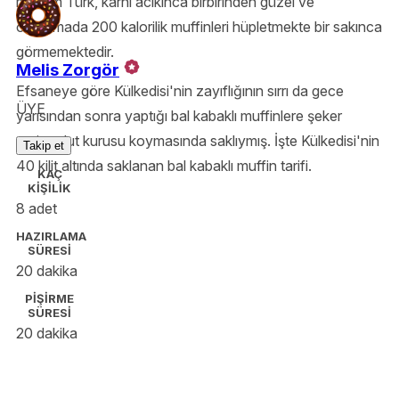
masum Türk, karnı acıkınca birbirinden güzel ve
ortalamada 200 kalorilik muffinleri hüpletmekte bir sakınca
görmemektedir.
Melis Zorgör
Efsaneye göre Külkedisi'nin zayıflığının sırrı da gece
ÜYE
yarısından sonra yaptığı bal kabaklı muffinlere şeker
yerine dut kurusu koymasında saklıymış. İşte Külkedisi'nin
Takip et
40 kilit altında saklanan bal kabaklı muffin tarifi.
KAÇ
KİŞİLİK
8 adet
HAZIRLAMA
SÜRESİ
20 dakika
PİŞİRME
SÜRESİ
20 dakika