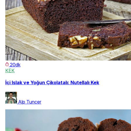
20dk
KEK
İçi Islak ve Yoğun Çikolatalı: Nutellalı Kek
Alp Tuncer