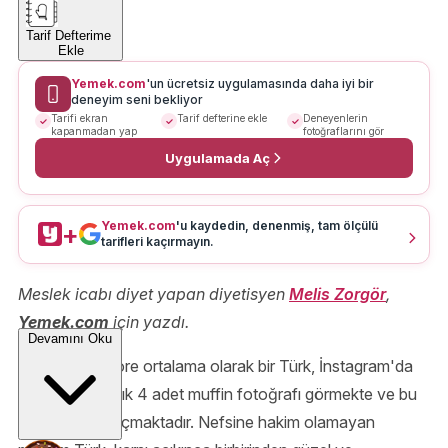
Tarif Defterime
Ekle
Yemek.com
'un ücretsiz uygulamasında daha iyi bir
deneyim seni bekliyor
Tarifi ekran
Tarif defterine ekle
Deneyenlerin
kapanmadan yap
fotoğraflarını gör
Uygulamada Aç
Yemek.com
'u kaydedin, denenmiş, tam ölçülü
+
tarifleri kaçırmayın.
Meslek icabı diyet yapan diyetisyen
Melis Zorgör
,
Yemek.com
için yazdı.
Devamını Oku
İstatistiklere göre ortalama olarak bir Türk, İnstagram'da
her gün yaklaşık 4 adet muffin fotoğrafı görmekte ve bu
onun iştahını açmaktadır. Nefsine hakim olamayan