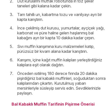
Dut kurularını mutfak robotunda iri toz şeker
taneleri gibi kalana kadar çekin.
Tam tahıllı un, kabartma tozu ve vanilyayı ayrı bir
kapta karıştırın.
İnce çekilmiş dut kurusu, yumurtalar, ayçiçek yağı,
karbonat ve püre haline gelen haşlanmış bal
kabağını ayrı bir kapta 10 dakika kadar çırpın.
Sıvı muffin karışımına kuru malzemeleri katıp,
pürüzsüz bir kıvam alana kadar karıştırın.
Karışımı, içine kağıt muffin kalıpları yerleştirdiğiniz
kalıplara eşit olarak dağıtın.
Önceden ısıtılmış 180 derece fırında 20 dakika
pişirdiğiniz bal kabaklı muffinleri, soğuduktan sonra
kalıplarından çıkartın. Kurutulmuş yaban
mersinleriyle süsleyip servis edin. Sevdiklerinizle
paylaşın.
Bal Kabaklı Muffin Tarifinin Pişirme Önerisi