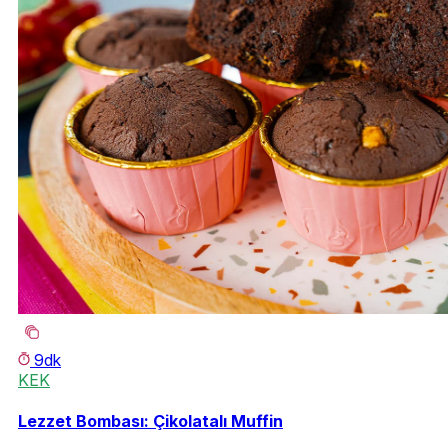
9dk
KEK
Lezzet Bombası: Çikolatalı Muffin