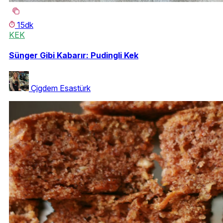
15dk
KEK
Sünger Gibi Kabarır: Pudingli Kek
Çigdem Esastürk