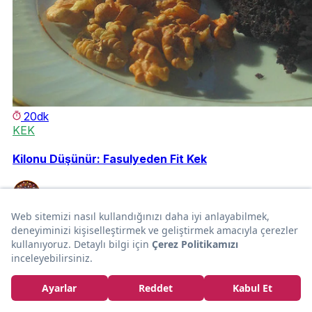
20dk
KEK
Kilonu Düşünür: Fasulyeden Fit Kek
Melis Zorgör