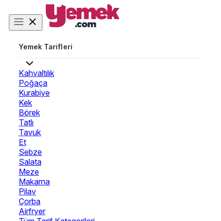
Yemek Tarifleri
Kahvaltılık
Poğaça
Kurabiye
Kek
Börek
Tatlı
Tavuk
Et
Sebze
Salata
Meze
Makarna
Pilav
Çorba
Airfryer