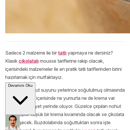
Sadece 2 malzeme ile bir
tatlı
yapmaya ne dersiniz?
Klasik
çikolatalı
mousse tariflerine rakip olacak,
içerisindeki malzemeler ile en pratik tatlı tariflerinden birini
hazırlamak için mutfaktayız.
Devamını Oku
Tarifin sırrı nohut suyunu yeterince soğutulmuş olmasında
saklı. Bu tarifin içerisinde ne yumurta ne de krema var
ama kıvamı gayet yerinde oluyor. Güzelce çırpılan nohut
suyu köpük köpük bir krema kıvamında olacak ve çikolata
ile birleşecek. Buzdolabında soğuttuktan sonra işte