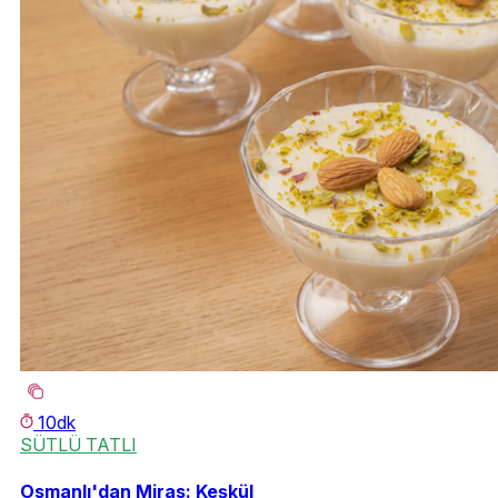
10dk
SÜTLÜ TATLI
Osmanlı'dan Miras: Keşkül