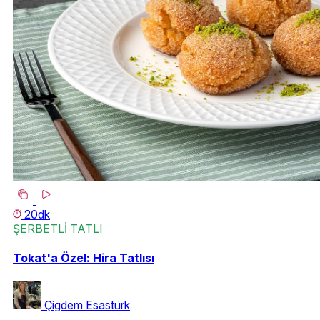
20dk
ŞERBETLİ TATLI
Tokat'a Özel: Hira Tatlısı
Çigdem Esastürk