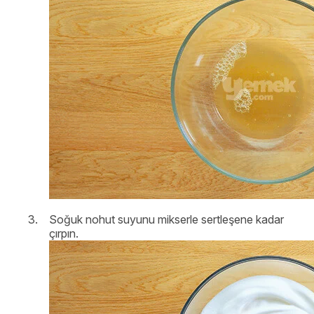
Soğuk nohut suyunu mikserle sertleşene kadar
çırpın.