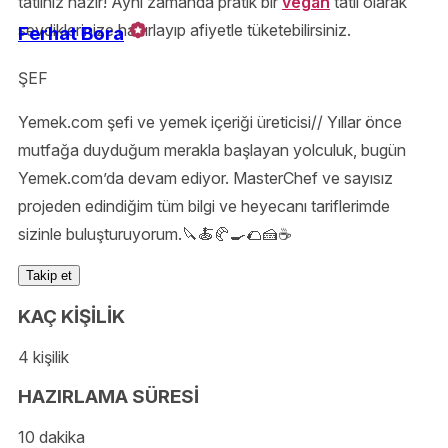
tatlınız hazır! Aynı zamanda pratik bir
vegan
tatlı olarak
sevdiklerinize hazırlayıp afiyetle tüketebilirsiniz.
Ferhat Bora
ŞEF
Yemek.com şefi ve yemek içeriği üreticisi// Yıllar önce
mutfağa duyduğum merakla başlayan yolculuk, bugün
Yemek.com’da devam ediyor. MasterChef ve sayısız
projeden edindiğim tüm bilgi ve heyecanı tariflerimde
sizinle buluşturuyorum.🔪🍝🥐🍳🌮🍰☕️
Takip et
KAÇ KİŞİLİK
4 kişilik
HAZIRLAMA SÜRESİ
10 dakika