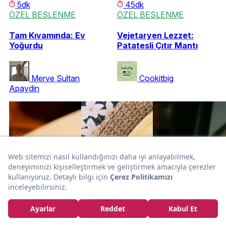
5dk
45dk
ÖZEL BESLENME
ÖZEL BESLENME
Tam Kıvamında: Ev
Vejetaryen Lezzet:
Yoğurdu
Patatesli Çıtır Mantı
Merve Sultan
Cookitbig
Apaydin