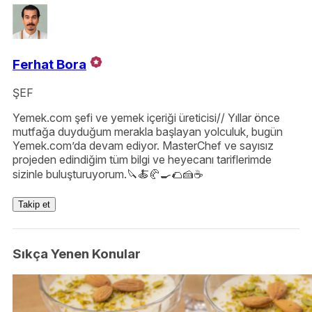
Ferhat Bora
ŞEF
Yemek.com şefi ve yemek içeriği üreticisi// Yıllar önce
mutfağa duyduğum merakla başlayan yolculuk, bugün
Yemek.com’da devam ediyor. MasterChef ve sayısız
projeden edindiğim tüm bilgi ve heyecanı tariflerimde
sizinle buluşturuyorum.🔪🍝🥐🍳🌮🍰☕️
Takip et
Sıkça Yenen Konular