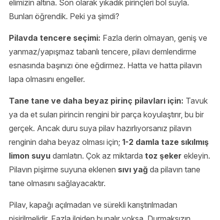
elimizin altına. Son olarak yıkadık pirinçleri bol suyla.
Bunları öğrendik. Peki ya şimdi?
Pilavda tencere seçimi:
Fazla derin olmayan, geniş ve
yanmaz/yapışmaz tabanlı tencere, pilavı demlendirme
esnasında başınızı öne eğdirmez. Hatta ve hatta pilavın
lapa olmasını engeller.
Tane tane ve daha beyaz pirinç pilavları için:
Tavuk
ya da et suları pirincin rengini bir parça koyulaştırır, bu bir
gerçek. Ancak duru suya pilav hazırlıyorsanız pilavın
renginin daha beyaz olması için;
1-2 damla taze sıkılmış
limon suyu
damlatın. Çok az miktarda
toz şeker
ekleyin.
Pilavın pişirme suyuna eklenen
sıvı yağ
da pilavın tane
tane olmasını sağlayacaktır.
Pilav, kapağı açılmadan ve sürekli karıştırılmadan
pişirilmelidir. Fazla ilgiden bunalır yoksa. Durmaksızın,