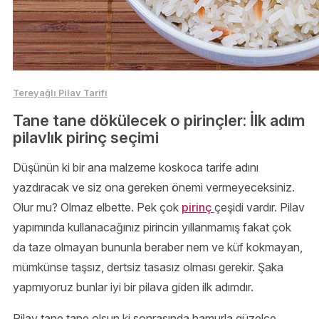
Tereyağlı Pilav Tarifi
Tane tane dökülecek o pirinçler: İlk adım
pilavlık pirinç seçimi
Düşünün ki bir ana malzeme koskoca tarife adını
yazdıracak ve siz ona gereken önemi vermeyeceksiniz.
Olur mu? Olmaz elbette. Pek çok
pirinç
çeşidi vardır. Pilav
yapımında kullanacağınız pirincin yıllanmamış fakat çok
da taze olmayan bununla beraber nem ve küf kokmayan,
mümkünse taşsız, dertsiz tasasız olması gerekir. Şaka
yapmıyoruz bunlar iyi bir pilava giden ilk adımdır.
Pilav tane tane olsun ki sonrasında hamurla güzelce