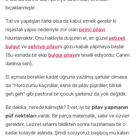
bıçaklanmıştır.
Tat ve yapılışları farklı olsa da kabul etmek gerekir ki
nişastalı yapısı nedeniyle zor olan
pirinç pilavı
hazırlamaktır. Onu hakkıyla düşüren el, en güzel
sebzeli
bulgur
ve
şehriye pilavı
nı gözü kapalı yapmaya başlar
(Bu esnada bir ekip
bulgur pilavı
nı teselli ediyordu: Canım
darılma sen).
El açması börekler kadar uğruna yazılmış şarkılar olmasa
da “Horozumu kaçırdılar, etine de pilav pişirdiler, bili bili
geh geh” gibi pastoral bir çocuk şarkımız da yok değildir.
Bir dakika, nerede kalmıştık? Evet, iyi bir
pilav yapmanın
püf noktaları
vardır. Bir parça matematik, sabır ve özveri
gerektirir. Lezzet sırlarını bildikten sonra hazırlaması bir o
kadar kolaydır aslında. Şimdi soruyoruz başıboş mu kalsın