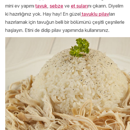
mini ev yapımı
tavuk
,
sebze
ve
et suları
nı çıkarın. Diyelim
ki hazırlığınız yok. Hay hay! En güzel
tavuklu pilav
ları
hazırlamak için tavuğun belli bir bölümünü çeşitli çeşnilerle
haşlayın. Etini de didip pilav yapımında kullanırsınız.