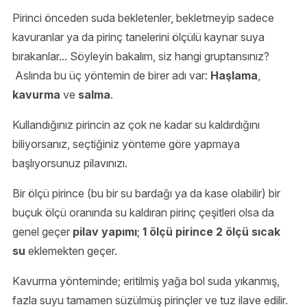
Pirinci önceden suda bekletenler, bekletmeyip sadece
kavuranlar ya da pirinç tanelerini ölçülü kaynar suya
bırakanlar... Söyleyin bakalım, siz hangi gruptansınız?
Aslında bu üç yöntemin de birer adı var:
Haşlama
,
kavurma
ve
salma
.
Kullandığınız pirincin az çok ne kadar su kaldırdığını
biliyorsanız, seçtiğiniz yönteme göre yapmaya
başlıyorsunuz pilavınızı.
Bir ölçü pirince (bu bir su bardağı ya da kase olabilir) bir
buçuk ölçü oranında su kaldıran pirinç çeşitleri olsa da
genel geçer
pilav yapımı
;
1 ölçü pirince 2 ölçü sıcak
su
eklemekten geçer.
Kavurma yönteminde; eritilmiş yağa bol suda yıkanmış,
fazla suyu tamamen süzülmüş pirinçler ve tuz ilave edilir.