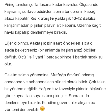
Pirinç taneleri şeffaflaşana kadar kavrulur. Ölçüsünde
kaynamış su ilave edidikten sonra tencerenin kapağı
sıkıca kapatılır.
Kısık ateşte yaklaşık 10-12 dakika
,
karıştırılmadan pişirilen pilavın altı kapanır. Üzerine kağıt
havlu kapatılıp demlenmeye bırakılır.
Eğer ki pirinci,
yaklaşık bir saat önceden sıcak
suda
bekletirseniz (bir anlamda haşlarsanız) ölçüler
değişir. Ölçü 1’e 1 yani 1 bardak pirince 1 bardak sıcak su
olur.
Gelelim salma yöntemine. Mutfağa ömrünü adamış
anneanne ve babaannelerin hüneri olarak bilinir. Çok tekin
bir yöntem değildir. Yağ ve tuz ilavesiyle pirincin ölçüsüne
göre kaynatılan suya salınır pirinçler. Sonrasında
demlenmeye bırakılır. Kendine güvenenler akşam bu
yöntemi deneyebilir