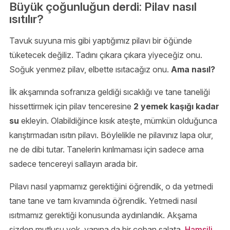
Büyük çoğunluğun derdi: Pilav nasıl
ısıtılır?
Tavuk suyuna mis gibi yaptığımız pilavı bir öğünde
tüketecek değiliz. Tadını çıkara çıkara yiyeceğiz onu.
Soğuk yenmez pilav, elbette ısıtacağız onu.
Ama nasıl?
İlk akşamında sofranıza geldiği sıcaklığı ve tane taneliği
hissettirmek için pilav tenceresine
2 yemek kaşığı kadar
su
ekleyin. Olabildiğince kısık ateşte, mümkün olduğunca
karıştırmadan ısıtın pilavı. Böylelikle ne pilavınız lapa olur,
ne de dibi tutar. Tanelerin kırılmaması için sadece ama
sadece tencereyi sallayın arada bir.
Pilavı nasıl yapmamız gerektiğini öğrendik, o da yetmedi
tane tane ve tam kıvamında öğrendik. Yetmedi nasıl
ısıtmamız gerektiği konusunda aydınlandık. Akşama
sizden mutlusu yok, yanına da bir çoban salata.
Hamsili