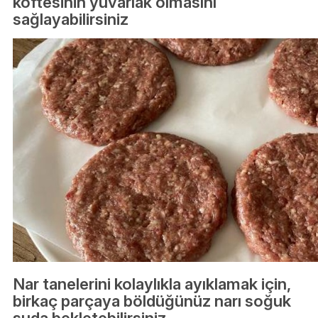
köftesinin yuvarlak olmasını
sağlayabilirsiniz
Nar tanelerini kolaylıkla ayıklamak için,
birkaç parçaya böldüğünüz narı soğuk
suda bekletebilirsiniz