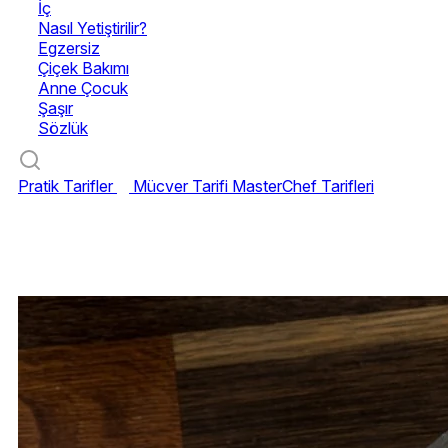
İç
Nasıl Yetiştirilir?
Egzersiz
Çiçek Bakımı
Anne Çocuk
Şaşır
Sözlük
Pratik Tarifler
Mücver Tarifi
MasterChef Tarifleri