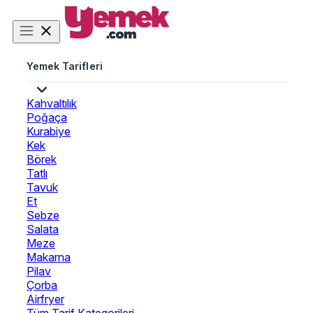
Yemek Tarifleri
Kahvaltılık
Poğaça
Kurabiye
Kek
Börek
Tatlı
Tavuk
Et
Sebze
Salata
Meze
Makarna
Pilav
Çorba
Airfryer