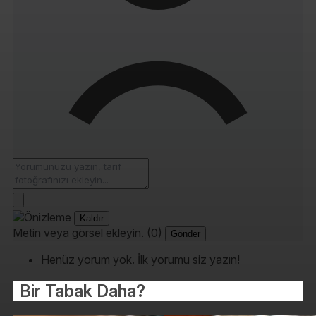
Kaldır
Metin veya görsel ekleyin. (0)
Gönder
Henüz yorum yok. İlk yorumu siz yazın!
Bir Tabak Daha?