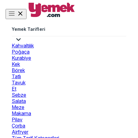
Yemek Tarifleri
Kahvaltılık
Poğaça
Kurabiye
Kek
Börek
Tatlı
Tavuk
Et
Sebze
Salata
Meze
Makarna
Pilav
Çorba
Airfryer