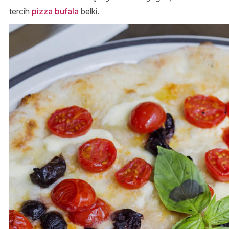
tercih
pizza bufala
belki.