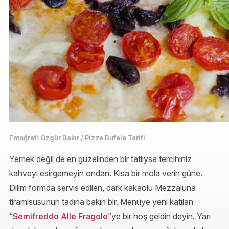
Fotoğraf: Özgür Bakır / Pizza Bufala Tarifi
Yemek değil de en güzelinden bir tatlıysa tercihiniz
kahveyi esirgemeyin ondan. Kısa bir mola verin güne.
Dilim formda servis edilen, dark kakaolu Mezzaluna
tiramisusunun tadına bakın bir. Menüye yeni katılan
“
Semifreddo Alle Fragole
”ye bir hoş geldin deyin. Yarı