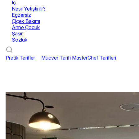
İç
Nasıl Yetiştirilir?
Egzersiz
Çiçek Bakımı
Anne Çocuk
Şaşır
Sözlük
Pratik Tarifler
Mücver Tarifi
MasterChef Tarifleri