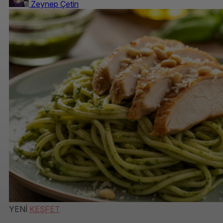
Zeynep Çetin
YENİ
KEŞFET