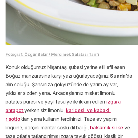
Fotoğraf: Özgür Bakır / Mercimek Salatası Tarifi
Konuk olduğumuz Nişantaşı şubesi yerine efil efil esen
Boğaz manzarasına karşı yazı uğurlayacağınız
Suada
’da
alın soluğu. Şansınıza gökyüzünde de yarım ay var,
yıldızlar sizden yana. Arkadaşlarınız misket limonlu
patates püresi ve yeşil fasulye ile ikram edilen
ızgara
ahtapot
yerken siz limonlu,
karidesli ve kabaklı
risotto
’dan yana kullanın tercihinizi. Taze ev yapımı
linguine, porçini mantar soslu dil balığı,
balsamik sirke
ve
taze otlarla tatlandırılmış ızgara tavuk göğsü, klasik bir