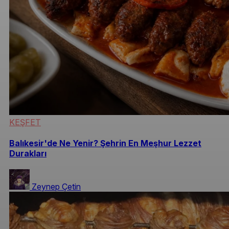
KEŞFET
Balıkesir'de Ne Yenir? Şehrin En Meşhur Lezzet
Durakları
Zeynep Çetin