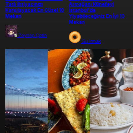
Tatlı İhtiyacınızı
Armağanı Künefeyi
Karşılayacak En Güzel 10
İstanbul'da
Mekan
Yiyebileceğiniz En İyi 10
Mekan
Zeynep Çetin
Su Irmak