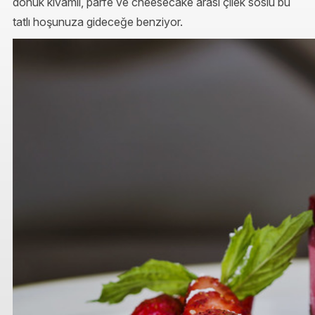
donuk kıvamlı, parfe ve cheesecake arası çilek soslu bu
tatlı hoşunuza gideceğe benziyor.