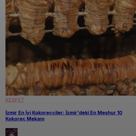
KEŞFET
İzmir En İyi Kokoreççiler: İzmir'deki En Meşhur 10
Kokoreç Mekanı