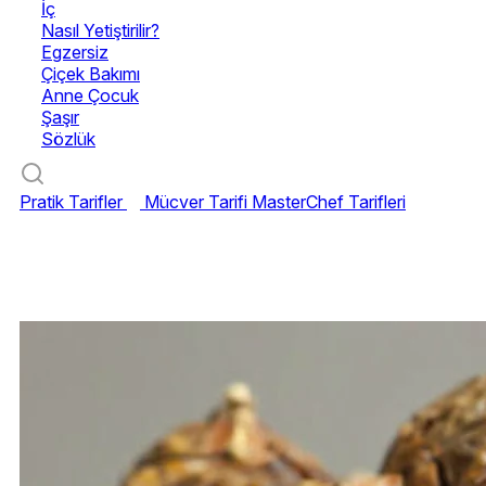
İç
Nasıl Yetiştirilir?
Egzersiz
Çiçek Bakımı
Anne Çocuk
Şaşır
Sözlük
Pratik Tarifler
Mücver Tarifi
MasterChef Tarifleri