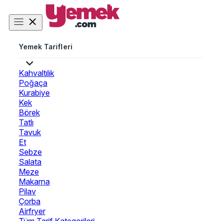
Yemek Tarifleri
Kahvaltılık
Poğaça
Kurabiye
Kek
Börek
Tatlı
Tavuk
Et
Sebze
Salata
Meze
Makarna
Pilav
Çorba
Airfryer