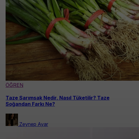
ÖĞREN
Taze Sarımsak Nedir, Nasıl Tüketilir? Taze
Soğandan Farkı Ne?
Zeynep Ayar