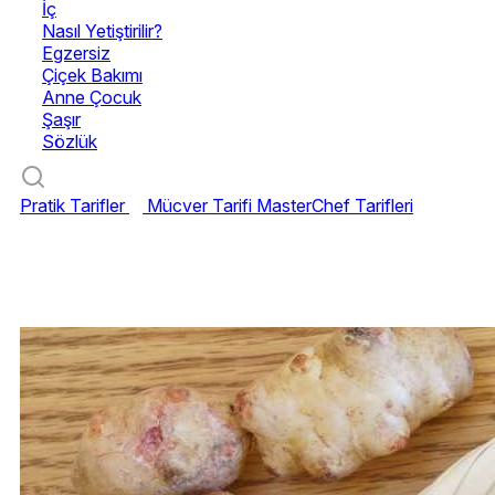
İç
Nasıl Yetiştirilir?
Egzersiz
Çiçek Bakımı
Anne Çocuk
Şaşır
Sözlük
Pratik Tarifler
Mücver Tarifi
MasterChef Tarifleri