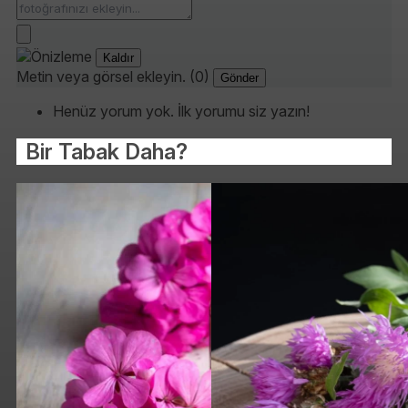
Kaldır
Metin veya görsel ekleyin. (0)
Gönder
Henüz yorum yok. İlk yorumu siz yazın!
Bir Tabak Daha?