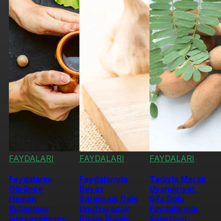
FAYDALARI
FAYDALARI
FAYDALARI
Faydalarını
Faydalarıyla
Tadıyla Merak
Görünce
Beyaz
Uyandırıyor,
Hemen
Sarımsağı Dahi
Şifa Dolu
Kullanmak
Unutturacak
Faydalarıyla
İsteyeceksiniz:
Kadar İddialı:
Şaşırtıyor: