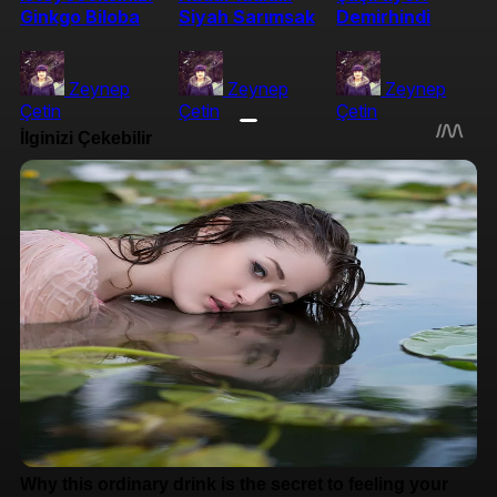
Ginkgo Biloba
Siyah Sarımsak
Demirhindi
Zeynep
Zeynep
Zeynep
Çetin
Çetin
Çetin