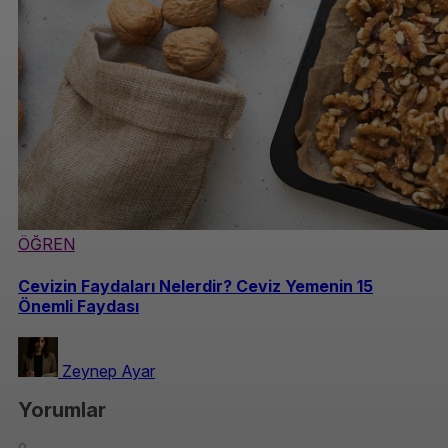
ÖĞREN
Cevizin Faydaları Nelerdir? Ceviz Yemenin 15
Önemli Faydası
Zeynep Ayar
Yorumlar