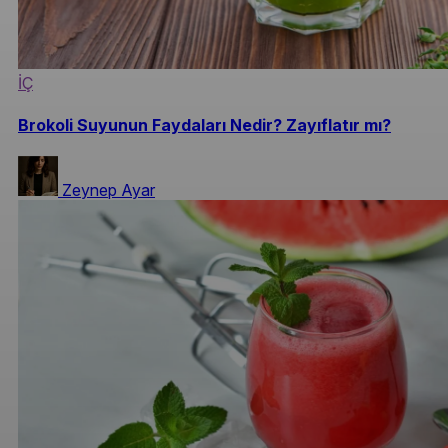
İÇ
Brokoli Suyunun Faydaları Nedir? Zayıflatır mı?
Zeynep Ayar