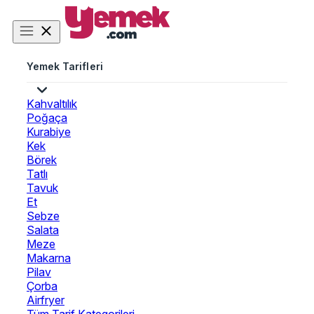
Yemek Tarifleri
Kahvaltılık
Poğaça
Kurabiye
Kek
Börek
Tatlı
Tavuk
Et
Sebze
Salata
Meze
Makarna
Pilav
Çorba
Airfryer