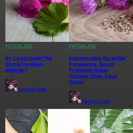
FAYDALARI
FAYDALARI
Itır Çiçeği Nedir? Itır
Kolesterolden Karaciğer
Çiçeği Faydaları
Sorunlarına, Birçok
Nelerdir?
Problemin Doğal
Çözümü Onda: Deve
Dikeni
Zeynep Çetin
Zeynep Çetin