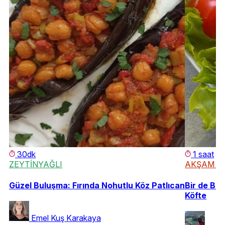
30dk
1 saat
ZEYTİNYAĞLI
AKŞAM Y
Güzel Buluşma: Fırında Nohutlu Köz Patlıcan
Bir de Böy
Köfte
Emel Kuş Karakaya