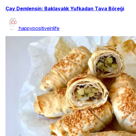
Çay Demlensin: Baklavalık Yufkadan Tava Böreği
happypositiveinlife