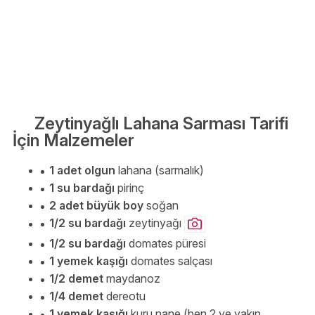
Zeytinyağlı Lahana Sarması Tarifi
İçin Malzemeler
1 adet olgun
lahana (sarmalık)
1 su bardağı
pirinç
2 adet büyük boy
soğan
1/2 su bardağı
zeytinyağı
1/2 su bardağı
domates püresi
1 yemek kaşığı
domates salçası
1/2 demet
maydanoz
1/4 demet
dereotu
1 yemek kaşığı
kuru nane (ben 2 ye yakın