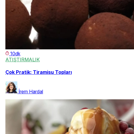
10dk
ATIŞTIRMALIK
Çok Pratik: Tiramisu Topları
İrem Hardal