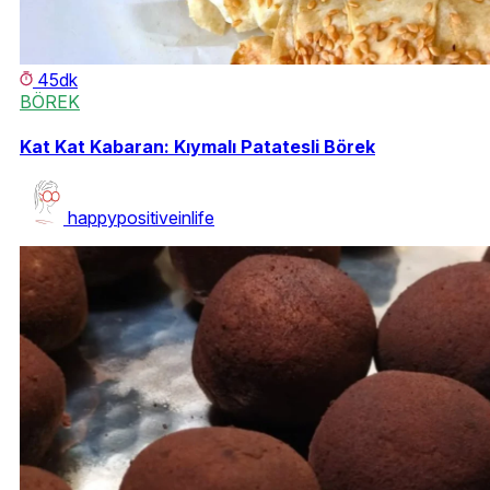
45dk
BÖREK
Kat Kat Kabaran: Kıymalı Patatesli Börek
happypositiveinlife