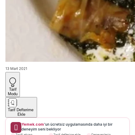
13 Mart 2021
Tarif
Modu
Tarif Defterime
Ekle
Yemek.com
'un ücretsiz uygulamasında daha iyi bir
deneyim seni bekliyor
Tarifi ekran
Tarif defterine ekle
Deneyenlerin