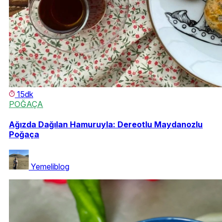
15dk
POĞAÇA
Ağızda Dağılan Hamuruyla: Dereotlu Maydanozlu
Poğaça
Yemeliblog