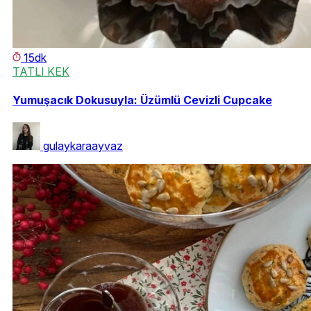
15dk
TATLI KEK
Yumuşacık Dokusuyla: Üzümlü Cevizli Cupcake
gulaykaraayvaz