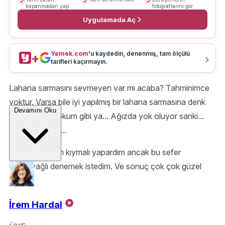
kapanmadan yap
fotoğraflarını gör
Uygulamada Aç
Yemek.com
'u kaydedin, denenmiş, tam ölçülü
+
tarifleri kaçırmayın.
Lahana sarmasını sevmeyen var mı acaba? Tahminimce
yoktur. Varsa bile iyi yapılmış bir lahana sarmasına denk
Devamını Oku
gelmemiştir. Lokum gibi ya... Ağızda yok oluyor sanki...
Nasıl sevilmez...
Ben her zaman kıymalı yapardım ancak bu sefer
zeytinyağlı denemek istedim. Ve sonuç çok çok güzel
oldu.
İrem Hardal