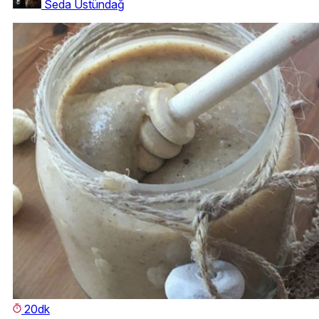
Seda Üstündağ
20dk