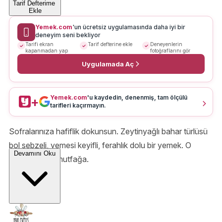
Tarif Defterime
Ekle
Yemek.com
'un ücretsiz uygulamasında daha iyi bir
deneyim seni bekliyor
Tarifi ekran
Tarif defterine ekle
Deneyenlerin
kapanmadan yap
fotoğraflarını gör
Uygulamada Aç
Yemek.com
'u kaydedin, denenmiş, tam ölçülü
+
tarifleri kaçırmayın.
Sofralarınıza hafiflik dokunsun. Zeytinyağlı bahar türlüsü
bol sebzeli, yemesi keyifli, ferahlık dolu bir yemek. O
Devamını Oku
zaman haydi mutfağa.