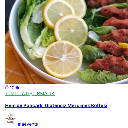
10dk
TUZLU ATIŞTIRMALIK
Hem de Pancarlı: Glutensiz Mercimek Köftesi
triaevents