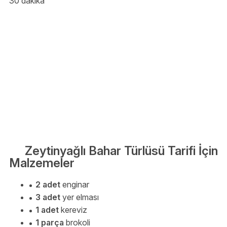
30 dakika
Zeytinyağlı Bahar Türlüsü Tarifi İçin
Malzemeler
2 adet
enginar
3 adet
yer elması
1 adet
kereviz
1 parça
brokoli