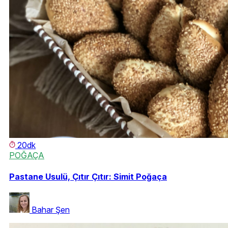
20dk
POĞAÇA
Pastane Usulü, Çıtır Çıtır: Simit Poğaça
Bahar Şen