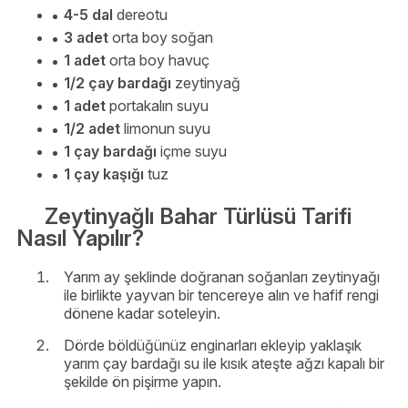
4-5 dal
dereotu
3 adet
orta boy soğan
1 adet
orta boy havuç
1/2 çay bardağı
zeytinyağ
1 adet
portakalın suyu
1/2 adet
limonun suyu
1 çay bardağı
içme suyu
1 çay kaşığı
tuz
Zeytinyağlı Bahar Türlüsü Tarifi
Nasıl Yapılır?
Yarım ay şeklinde doğranan soğanları zeytinyağı
ile birlikte yayvan bir tencereye alın ve hafif rengi
dönene kadar soteleyin.
Dörde böldüğünüz enginarları ekleyip yaklaşık
yarım çay bardağı su ile kısık ateşte ağzı kapalı bir
şekilde ön pişirme yapın.