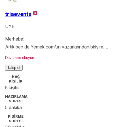
triaevents
ÜYE
Merhaba!
Artık ben de Yemek.com’un yazarlarından biriyim.
Birlikte lezzetli bir çok tarif deneyip, mutlu sofralarda
Devamını okuyun
buluşalım.
Takip et
Beni instagram hesabımdan da takip edebilirsiniz;
KAÇ
@triaevents
KİŞİLİK
5 kişilik
HAZIRLAMA
SÜRESİ
5 dakika
PİŞİRME
SÜRESİ