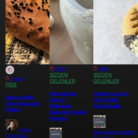
20dk
10dk
SİZDEN
SİZDEN
1 saat
GELENLER
GELENLER
PİDE
Kahvaltıda
Harika Lezzet:
Kokusu Mis:
Servis
Yer Fıstıklı
Çıtır Ramazan
Edilecek:
Atıştırmalık
Pidesi
Şekersiz Fındık
Ezmesi
Seda
@sevdammutfakta
Üstündağ