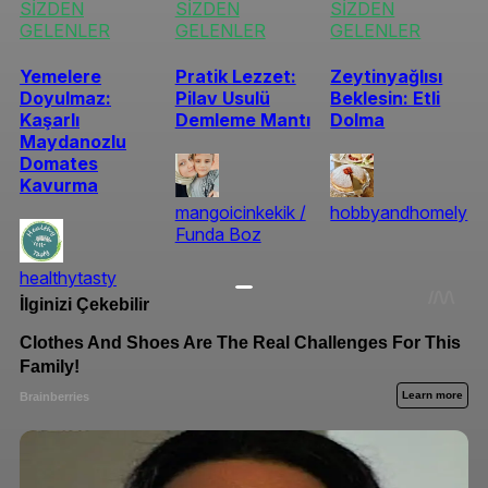
SİZDEN
SİZDEN
SİZDEN
GELENLER
GELENLER
GELENLER
Yemelere
Pratik Lezzet:
Zeytinyağlısı
Doyulmaz:
Pilav Usulü
Beklesin: Etli
Kaşarlı
Demleme Mantı
Dolma
Maydanozlu
Domates
Kavurma
mangoicinkekik /
hobbyandhomely
Funda Boz
healthytasty