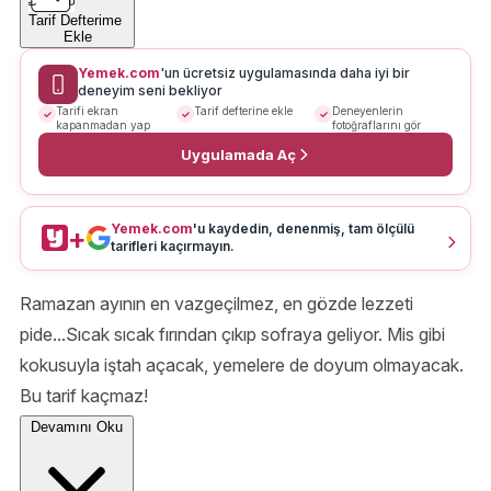
Tarif Defterime
Ekle
Yemek.com
'un ücretsiz uygulamasında daha iyi bir
deneyim seni bekliyor
Tarifi ekran
Tarif defterine ekle
Deneyenlerin
kapanmadan yap
fotoğraflarını gör
Uygulamada Aç
Yemek.com
'u kaydedin, denenmiş, tam ölçülü
+
tarifleri kaçırmayın.
Ramazan ayının en vazgeçilmez, en gözde lezzeti
pide...Sıcak sıcak fırından çıkıp sofraya geliyor. Mis gibi
kokusuyla iştah açacak, yemelere de doyum olmayacak.
Bu tarif kaçmaz!
Devamını Oku