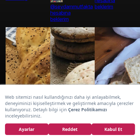
hesabına
@sevdammutfakta
beklerim
hesabına
beklerim
Evde
Fırından Yeni Çıktı:
Ramazan Pidesi
Tarifi