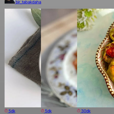
bir_tabakdaha
5dk
5dk
30dk