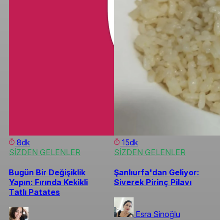
8dk
15dk
SİZDEN GELENLER
SİZDEN GELENLER
Bugün Bir Değişiklik
Şanlıurfa'dan Geliyor:
Yapın: Fırında Kekikli
Siverek Pirinç Pilavı
Tatlı Patates
Esra Sinoğlu