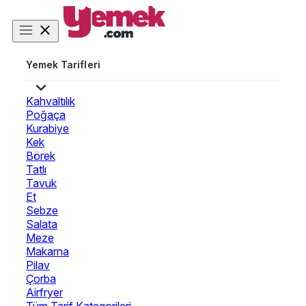
Yemek Tarifleri
Kahvaltılık
Poğaça
Kurabiye
Kek
Börek
Tatlı
Tavuk
Et
Sebze
Salata
Meze
Makarna
Pilav
Çorba
Airfryer