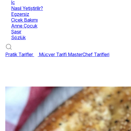
İç
Nasıl Yetiştirilir?
Egzersiz
Çiçek Bakımı
Anne Çocuk
Şaşır
Sözlük
Pratik Tarifler
Mücver Tarifi
MasterChef Tarifleri