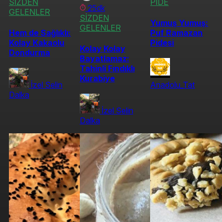
SİZDEN
PİDE
25dk
GELENLER
SİZDEN
Yumuş Yumuş:
GELENLER
Hem de Sağlıklı:
Puf Ramazan
Kolay Kakaolu
Pidesi
Kolay Kolay
Dondurma
Bayatlamaz:
Tahinli Fındıklı
Kurabiye
İzel Selin
Anadolu_Tat
Dalka
İzel Selin
Dalka