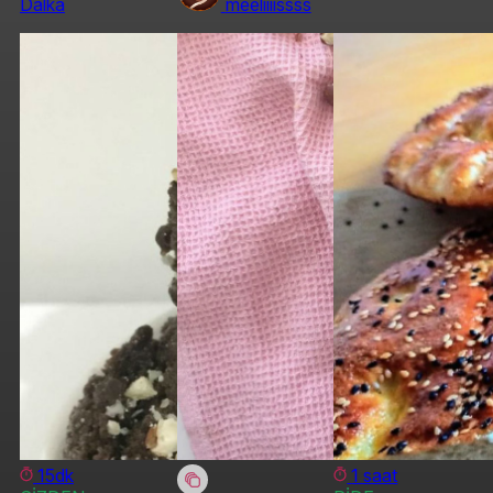
Dalka
meeliiiissss
15dk
1 saat