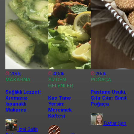
20dk
40dk
20dk
MAKARNA
SİZDEN
POĞAÇA
GELENLER
Sağlıklı Lezzet:
Pastane Usulü,
Kremasız
Kaç Tane
Çıtır Çıtır: Simit
Ispanaklı
Yersin:
Poğaça
Makarna
Mercimek
Köftesi
Bahar Şen
İzel Selin