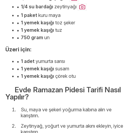
1/4 su bardağı
zeytinyağı
1 paket
kuru maya
1 yemek kaşığı
toz şeker
1 yemek kaşığı
tuz
750 gram
un
Üzeri için:
1 adet
yumurta sarısı
1 yemek kaşığı
susam
1 yemek kaşığı
çörek otu
Evde Ramazan Pidesi Tarifi Nasıl
Yapılır?
Su, maya ve şekeri yoğurma kabına alın ve
karıştırın.
Zeytinyağ, yoğurt ve yumurta akını ekleyin, iyice
karıştırın.