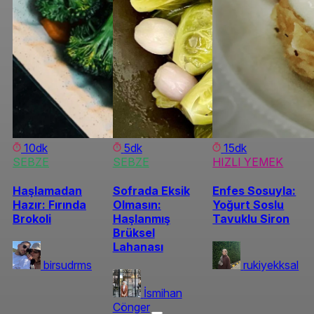
10dk
5dk
15dk
SEBZE
SEBZE
HIZLI YEMEK
Haşlamadan
Sofrada Eksik
Enfes Sosuyla:
Hazır: Fırında
Olmasın:
Yoğurt Soslu
Brokoli
Haşlanmış
Tavuklu Siron
Brüksel
Lahanası
birsudrms
rukiyekksal
İsmihan
Cönger