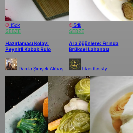
15dk
5dk
SEBZE
SEBZE
Hazırlaması Kolay:
Ara öğünlere: Fırında
Peynirli Kabak Rulo
Brüksel Lahanası
Damla Şimşek Akbaş
fitandtassty