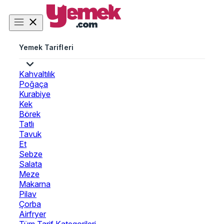
Yemek Tarifleri
Kahvaltılık
Poğaça
Kurabiye
Kek
Börek
Tatlı
Tavuk
Et
Sebze
Salata
Meze
Makarna
Pilav
Çorba
Airfryer