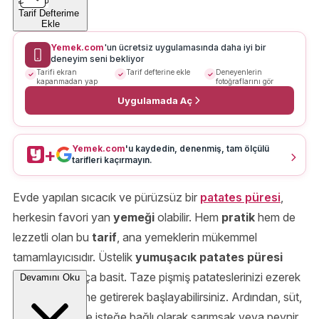
Tarif Defterime
Ekle
Yemek.com
'un ücretsiz uygulamasında daha iyi bir
deneyim seni bekliyor
Tarifi ekran
Tarif defterine ekle
Deneyenlerin
kapanmadan yap
fotoğraflarını gör
Uygulamada Aç
Yemek.com
'u kaydedin, denenmiş, tam ölçülü
+
tarifleri kaçırmayın.
Evde yapılan sıcacık ve pürüzsüz bir
patates püresi
,
herkesin favori yan
yemeği
olabilir. Hem
pratik
hem de
lezzetli olan bu
tarif
, ana yemeklerin mükemmel
tamamlayıcısıdır. Üstelik
yumuşacık
patates püresi
yapmak oldukça basit. Taze pişmiş patateslerinizi ezerek
Devamını Oku
veya püre haline getirerek başlayabilirsiniz. Ardından, süt,
tereyağı, tuz ve isteğe bağlı olarak sarımsak veya peynir