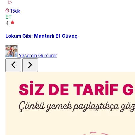
15dk
ET
S
4
Re
Sa
Lokum Gibi: Mantarlı Et Güveç
Yasemin Gürsürer