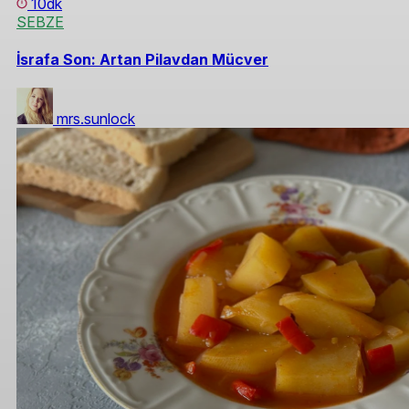
10dk
SEBZE
İsrafa Son: Artan Pilavdan Mücver
mrs.sunlock