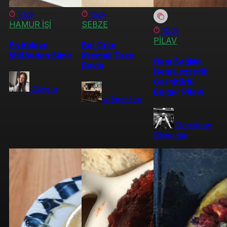
10dk
15dk
HAMUR İŞİ
SEBZE
10dk
PİLAV
En Kolayı:
Bol Otlu:
Milföyden Simit
Kremalı Taze
Hem Sağlıklı
Bakla
Hem Lezzetli:
Garnitürlü
Aleyna
Bulgur Pilavı
edanrkibar
Dorukhan
Dişbudak