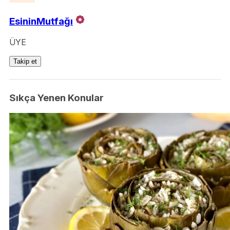
EsininMutfağı
ÜYE
Takip et
Sıkça Yenen Konular