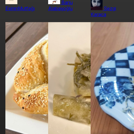
Banu
EsininMutfağı
Alabaşoğlu
Sezgi
Karaca