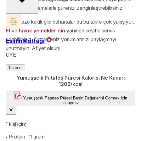
gibi lezzetli eklemelerle pürenizi zenginleştirebilirsiniz.
Bizce taze kekik gibi bahartalar da bu tarife çok yakışıyor.
Et
ve
tavuk yemeklerinin
yanında keyifle servis
edebilirsiniz. Denerseniz yorumlarınızı paylaşmayı
EsininMutfağı
unutmayın. Afiyet olsun!
ÜYE
Takip et
Yumuşacık Patates Püresi Kalorisi Ne Kadar:
1205/kcal
Yumuşacık Patates Püresi
Besin Değerlerini Görmek için
Tıklayınız.
1 kişi için;
Protein: 11 gram