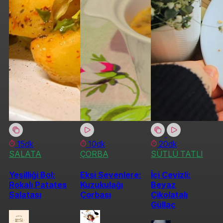
15dk
10dk
20dk
SALATA
ÇORBA
SÜTLÜ TATLI
Yeşilliği Bol:
Ekşi Sevenlere:
İçi Cevizli:
Rokalı Patates
Kuzukulağı
Beyaz
Salatası
Çorbası
Çikolatalı
Güllaç