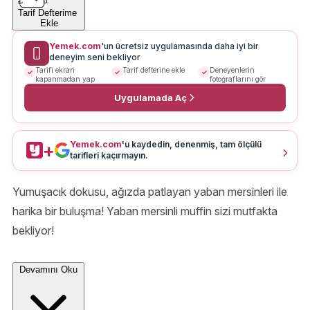
Tarif Defterime
Ekle
Yemek.com
'un ücretsiz uygulamasında daha iyi bir
deneyim seni bekliyor
Tarifi ekran
Tarif defterine ekle
Deneyenlerin
kapanmadan yap
fotoğraflarını gör
Uygulamada Aç
Yemek.com
'u kaydedin, denenmiş, tam ölçülü
+
tarifleri kaçırmayın.
Yumuşacık dokusu, ağızda patlayan yaban mersinleri ile
harika bir buluşma! Yaban mersinli muffin sizi mutfakta
bekliyor!
Devamını Oku