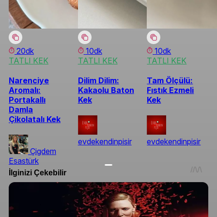
20dk
10dk
10dk
TATLI KEK
TATLI KEK
TATLI KEK
Narenciye
Dilim Dilim:
Tam Ölçülü:
Aromalı:
Kakaolu Baton
Fıstık Ezmeli
Portakallı
Kek
Kek
Damla
Çikolatalı Kek
evdekendinpisir
evdekendinpisir
Çigdem
Esastürk