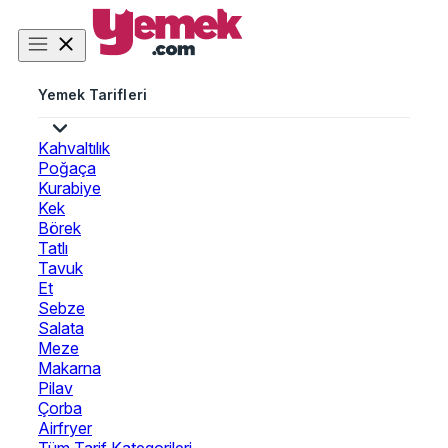
Yemek Tarifleri
Kahvaltılık
Poğaça
Kurabiye
Kek
Börek
Tatlı
Tavuk
Et
Sebze
Salata
Meze
Makarna
Pilav
Çorba
Airfryer