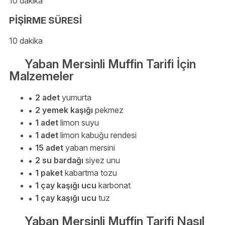
10 dakika
PİŞİRME SÜRESİ
10 dakika
Yaban Mersinli Muffin Tarifi İçin
Malzemeler
2 adet
yumurta
2 yemek kaşığı
pekmez
1 adet
limon suyu
1 adet
limon kabuğu rendesi
15 adet
yaban mersini
2 su bardağı
siyez unu
1 paket
kabartma tozu
1 çay kaşığı ucu
karbonat
1 çay kaşığı ucu
tuz
Yaban Mersinli Muffin Tarifi Nasıl