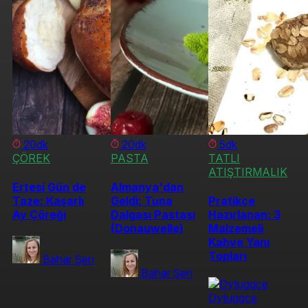
20dk
20dk
5dk
ÇÖREK
PASTA
TATLI
ATIŞTIRMALIK
Ertesi Gün de
Almanya'dan
Taze: Kaşarlı
Geldi: Tuna
Pratikçe
Ay Çöreği
Dalgası Pastası
Hazırlanan: 3
(Donauwelle)
Malzemeli
Kahve Yanı
Topları
Bahar Şen
Bahar Şen
Dytuggce