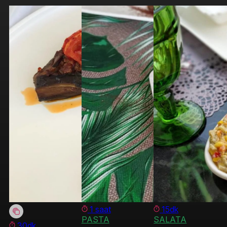
1 saat
15dk
PASTA
SALATA
30dk