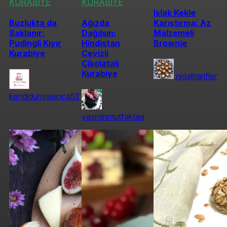
KURABİYE
KURABİYE
Islak Kekle
Buzlukta da
Ağızda
Karıştırma: Az
Saklanır:
Dağılsın:
Malzemeli
Pudingli Kıyır
Hindistan
Brownie
Kurabiye
Cevizli
Çikolatalı
Kurabiye
nidalitarifler
kendidunyasinca52
yasminmutfaktaa