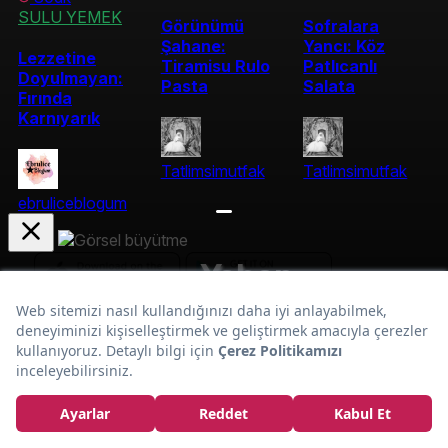
SULU YEMEK
Görünümü
Sofralara
Şahane:
Yancı: Köz
Lezzetine
Tiramisu Rulo
Patlıcanlı
Doyulmayan:
Pasta
Salata
Fırında
Karnıyarık
Tatlimsimutfak
Tatlimsimutfak
ebruliceblogum
Yaban
Harika Buluşma:
Mersinli Muffin
Tarifi
Kurumsal
En Popüler Tarifler
Popüler Yaz Tarifleri