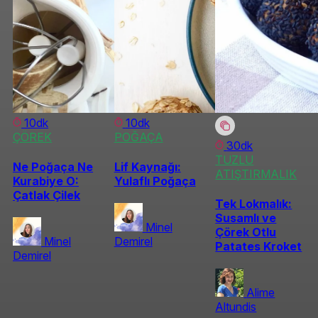
10dk
10dk
ÇÖREK
POĞAÇA
30dk
TUZLU
Ne Poğaça Ne
Lif Kaynağı:
ATIŞTIRMALIK
Kurabiye O:
Yulaflı Poğaça
Çatlak Çilek
Tek Lokmalık:
Susamlı ve
Minel
Çörek Otlu
Minel
Demirel
Patates Kroket
Demirel
Alime
Altundis