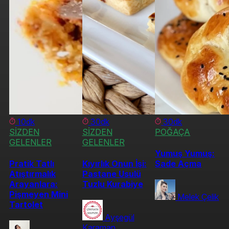
10dk
30dk
30dk
SİZDEN
SİZDEN
POĞAÇA
GELENLER
GELENLER
Yumuş Yumuş:
Pratik Tatlı
Kıyırlık Onun İşi:
Sade Açma
Atıştırmalık
Pastane Usulü
Arayanlara:
Tuzlu Kurabiye
Pişmeyen Mini
Melek Çelik
Tartolet
Ayşegül
Karaman