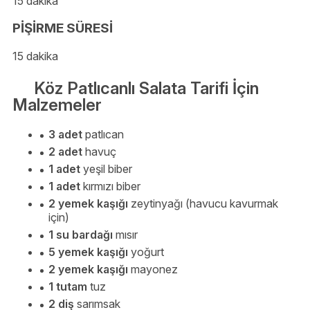
15 dakika
PİŞİRME SÜRESİ
15 dakika
Köz Patlıcanlı Salata Tarifi İçin
Malzemeler
3 adet
patlıcan
2 adet
havuç
1 adet
yeşil biber
1 adet
kırmızı biber
2 yemek kaşığı
zeytinyağı (havucu kavurmak
için)
1 su bardağı
mısır
5 yemek kaşığı
yoğurt
2 yemek kaşığı
mayonez
1 tutam
tuz
2 diş
sarımsak