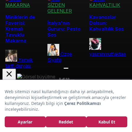
MAKARNA
SİZDEN
KAHVALTILIK
GELENLER
Miniklerin de
Kavanozlar
Favorisi:
İtalya'nın
Dolsun:
Kremalı
Gururu: Pesto
Kahvaltılık Sos
Tavuklu
Sos
Makarna
Özge
yasminmutfaktaa
Yemek
Siyahlı
tarifi deryası
Köz
Sofralara Yancı:
Patlıcanlı Salata
Tarifi
Kurumsal
En Popüler Tarifler