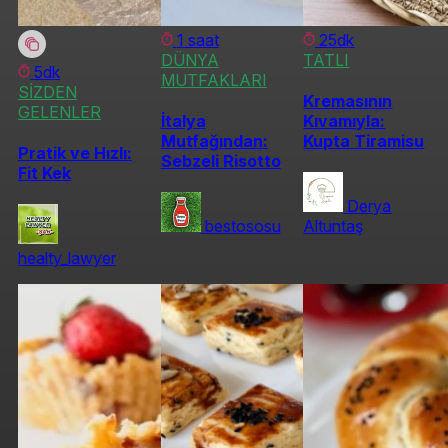
1 saat
25dk
DÜNYA
TATLI
5dk
MUTFAKLARI
SİZDEN
Kremasının
GELENLER
İtalya
Kıvamıyla:
Mutfağından:
Kupta Tiramisu
Pratik ve Hızlı:
Sebzeli Risotto
Fit Kek
Derya
bestososu
Altuntaş
healty_lawyer