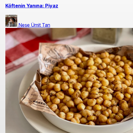
Köftenin Yanına: Piyaz
Neşe Ümit Tan