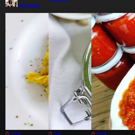
Kkarakizz
30dk
5dk
20dk