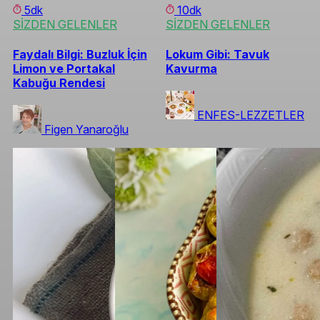
5dk
10dk
SİZDEN GELENLER
SİZDEN GELENLER
Faydalı Bilgi: Buzluk İçin
Lokum Gibi: Tavuk
Limon ve Portakal
Kavurma
Kabuğu Rendesi
ENFES-LEZZETLER
Figen Yanaroğlu