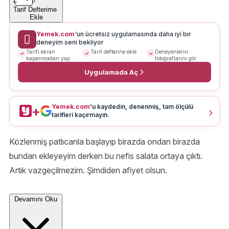
Tarif Defterime
Ekle
Yemek.com
'un ücretsiz uygulamasında daha iyi bir
deneyim seni bekliyor
Tarifi ekran
Tarif defterine ekle
Deneyenlerin
kapanmadan yap
fotoğraflarını gör
Uygulamada Aç
Yemek.com
'u kaydedin, denenmiş, tam ölçülü
+
tarifleri kaçırmayın.
Közlenmiş patlıcanla başlayıp birazda ondan birazda
bundan ekleyeyim derken bu nefis salata ortaya çıktı.
Artık vazgeçilmezim. Şimdiden afiyet olsun.
Devamını Oku