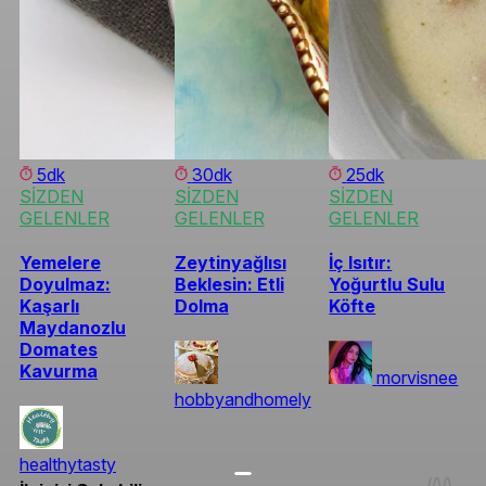
5dk
30dk
25dk
SİZDEN
SİZDEN
SİZDEN
GELENLER
GELENLER
GELENLER
Yemelere
Zeytinyağlısı
İç Isıtır:
Doyulmaz:
Beklesin: Etli
Yoğurtlu Sulu
Kaşarlı
Dolma
Köfte
Maydanozlu
Domates
Kavurma
morvisnee
hobbyandhomely
healthytasty