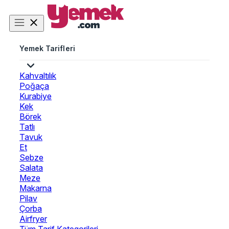
Yemek Tarifleri
Kahvaltılık
Poğaça
Kurabiye
Kek
Börek
Tatlı
Tavuk
Et
Sebze
Salata
Meze
Makarna
Pilav
Çorba
Airfryer