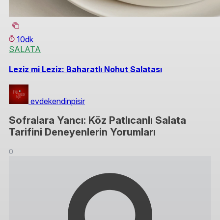
10dk
SALATA
Leziz mi Leziz: Baharatlı Nohut Salatası
evdekendinpisir
Sofralara Yancı: Köz Patlıcanlı Salata
Tarifini Deneyenlerin Yorumları
0