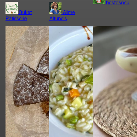
bestososu
Buket
Alime
Patisserie
Altundis