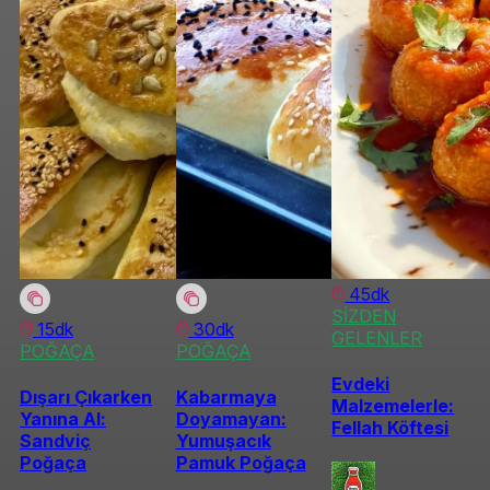
45dk
SİZDEN
15dk
30dk
GELENLER
POĞAÇA
POĞAÇA
Evdeki
Dışarı Çıkarken
Kabarmaya
Malzemelerle:
Yanına Al:
Doyamayan:
Fellah Köftesi
Sandviç
Yumuşacık
Poğaça
Pamuk Poğaça