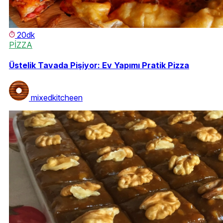
20dk
PİZZA
Üstelik Tavada Pişiyor: Ev Yapımı Pratik Pizza
mixedkitcheen