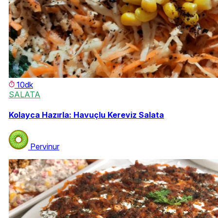
10dk
SALATA
Kolayca Hazırla: Havuçlu Kereviz Salata
Pervinur