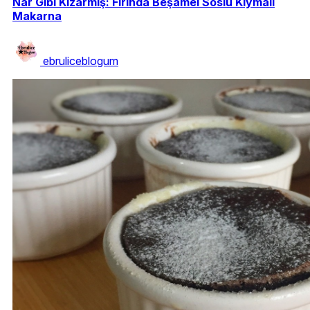
Nar Gibi Kızarmış: Fırında Beşamel Soslu Kıymalı
Makarna
ebruliceblogum