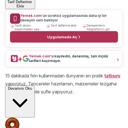
Tarif Defterime
Ekle
Yemek.com
'un ücretsiz uygulamasında daha iyi bir
deneyim seni bekliyor
Tarifi ekran
Tarif defterine ekle
Deneyenlerin
kapanmadan yap
fotoğraflarını gör
Uygulamada Aç
Yemek.com
'u kaydedin, denenmiş, tam ölçülü
+
tarifleri kaçırmayın.
15 dakikada fırın kullanmadan dünyanın en pratik
tatlısını
yapıyoruz. Tencereler hazırlansın, malzemeler tezgaha
Devamını Oku
çıksın, tencerede sufle yapıyoruz.