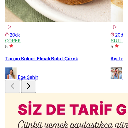
20dk
20dk
ÇÖREK
SÜTLÜ 
5
5
Tarçın Kokar: Elmalı Bulut Çörek
Kış Lez
Ege Şahin
Ya