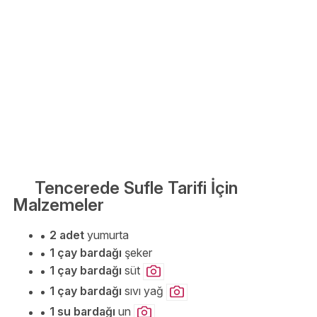
Tencerede Sufle Tarifi İçin
Malzemeler
2 adet
yumurta
1 çay bardağı
şeker
1 çay bardağı
süt
1 çay bardağı
sıvı yağ
1 su bardağı
un