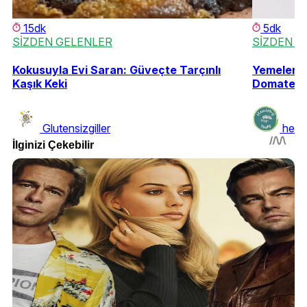
15dk
5dk
SİZDEN GELENLER
SİZDEN G
Kokusuyla Evi Saran: Güveçte Tarçınlı
Yemelere 
Kaşık Keki
Domates 
Glutensizgiller
heal