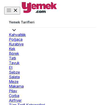
Yemek Tarifleri
Kahvaltılık
Poğaça
Kurabiye
Kek
Börek
Tatlı
Tavuk
Et
Sebze
Salata
Meze
Makarna
Pilav
Çorba
Airfryer