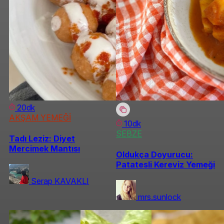
20dk
AKŞAM YEMEĞİ
10dk
SEBZE
Tadı Leziz: Diyet
Mercimek Mantısı
Oldukça Doyurucu:
Patatesli Kereviz Yemeği
Serap KAVAKLI
mrs.sunlock