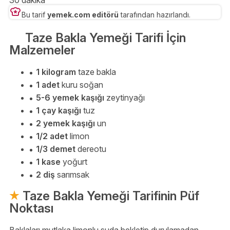
30 dakika
Bu tarif
yemek.com editörü
tarafından hazırlandı.
Taze Bakla Yemeği Tarifi İçin
Malzemeler
1 kilogram
taze bakla
1 adet
kuru soğan
5-6 yemek kaşığı
zeytinyağı
1 çay kaşığı
tuz
2 yemek kaşığı
un
1/2 adet
limon
1/3 demet
dereotu
1 kase
yoğurt
2 diş
sarımsak
Taze Bakla Yemeği Tarifinin Püf
Noktası