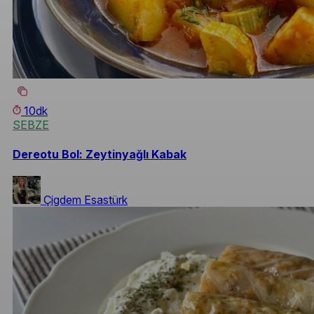
10dk
SEBZE
Dereotu Bol: Zeytinyağlı Kabak
Çigdem Esastürk