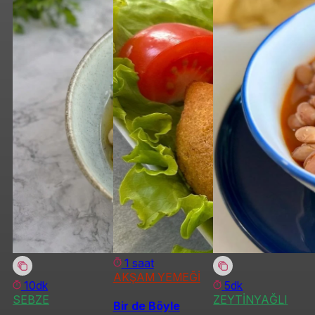
1 saat
AKŞAM YEMEĞİ
10dk
5dk
SEBZE
ZEYTİNYAĞLI
Bir de Böyle