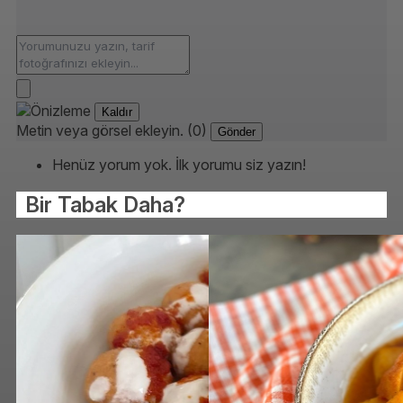
Kaldır
Metin veya görsel ekleyin. (0)
Gönder
Henüz yorum yok. İlk yorumu siz yazın!
Bir Tabak Daha?