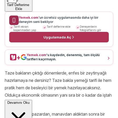
Tarif Defterime
Ekle
Yemek.com
'un ücretsiz uygulamasında daha iyi bir
deneyim seni bekliyor
Tarifi ekran
Tarif defterine ekle
Deneyenlerin
kapanmadan yap
fotoğraflarını gör
Uygulamada Aç
Yemek.com
'u kaydedin, denenmiş, tam ölçülü
+
tarifleri kaçırmayın.
Taze baklanın çıktığı dönemlerde, enfes bir zeytinyağlı
hazırlamaya ne dersiniz? Taze bakla yemeği tarifi ile hem
pratik hem de besleyici bir yemek hazırlayacaksınız.
Oldukça ekonomik olmasının yanı sıra bir o kadar da iştah
açıcı kendisi.
Devamını Oku
Taze baklaları pazardan, manavdan aldıktan sonra bir