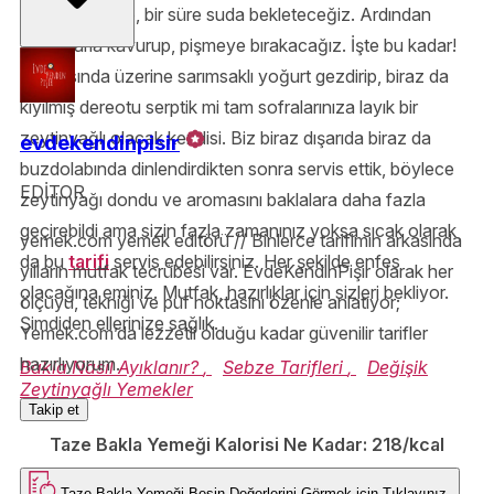
güzel ayıklayıp, bir süre suda bekleteceğiz. Ardından
soğanlarla kavurup, pişmeye bırakacağız. İşte bu kadar!
Sonrasında üzerine sarımsaklı yoğurt gezdirip, biraz da
kıyılmış dereotu serptik mi tam sofralarınıza layık bir
zeytinyağlı olacak kendisi. Biz biraz dışarıda biraz da
evdekendinpisir
buzdolabında dinlendirdikten sonra servis ettik, böylece
EDİTOR
zeytinyağı dondu ve aromasını baklalara daha fazla
geçirebildi ama sizin fazla zamanınız yoksa sıcak olarak
yemek.com yemek editörü // Binlerce tarifimin arkasında
da bu
tarifi
servis edebilirsiniz. Her şekilde enfes
yılların mutfak tecrübesi var. EvdeKendinPişir olarak her
olacağına eminiz. Mutfak, hazırlıklar için sizleri bekliyor.
ölçüyü, tekniği ve püf noktasını özenle anlatıyor;
Şimdiden ellerinize sağlık.
Yemek.com’da lezzetli olduğu kadar güvenilir tarifler
hazırlıyorum.
Bakla Nasıl Ayıklanır?
,
Sebze Tarifleri
,
Değişik
Zeytinyağlı Yemekler
Takip et
Taze Bakla Yemeği Kalorisi Ne Kadar:
218/kcal
Taze Bakla Yemeği
Besin Değerlerini Görmek için
Tıklayınız.