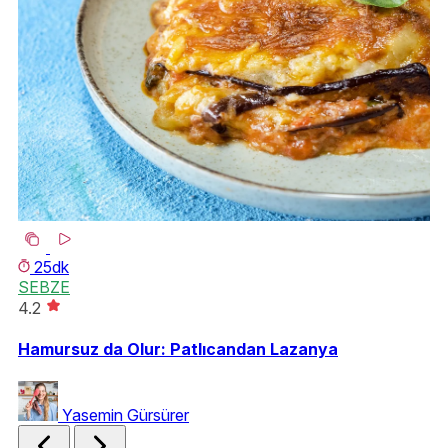
25dk
SEBZE
S
4.2
3.
Hamursuz da Olur: Patlıcandan Lazanya
Me
Yasemin Gürsürer