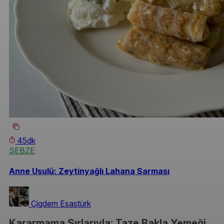
45dk
SEBZE
Anne Usulü: Zeytinyağlı Lahana Sarması
Çigdem Esastürk
Kararmama Sırlarıyla: Taze Bakla Yemeği