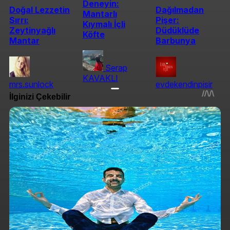
Deneyin:
Doğal Lezzetin
Dağılmadan
Mantarlı
Sırrı:
Pişer:
Kıymalı İçli
Zeytinyağlı
Düdüklüde
Köfte
Mantar
Barbunya
Serap
KAVAKLI
mrs.sunlock
evdekendinpisir