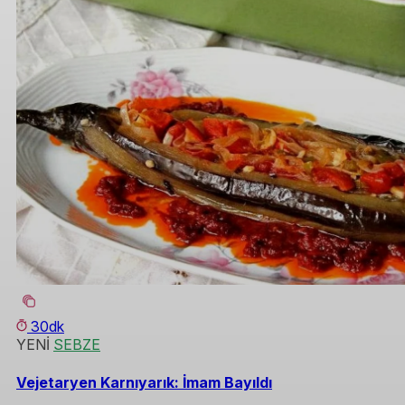
30dk
YENİ
SEBZE
Vejetaryen Karnıyarık: İmam Bayıldı