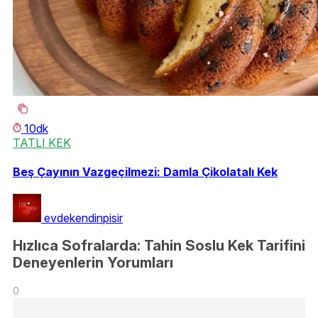
10dk
TATLI KEK
Beş Çayının Vazgeçilmezi: Damla Çikolatalı Kek
evdekendinpisir
Hızlıca Sofralarda: Tahin Soslu Kek Tarifini
Deneyenlerin Yorumları
0