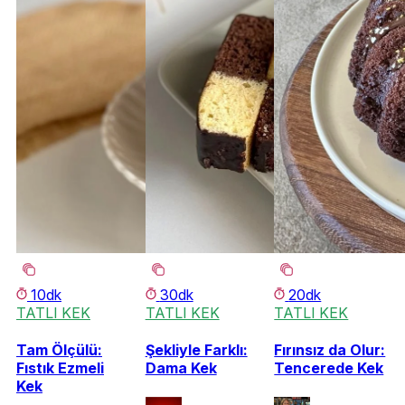
10dk
30dk
20dk
TATLI KEK
TATLI KEK
TATLI KEK
Tam Ölçülü:
Şekliyle Farklı:
Fırınsız da Olur:
Fıstık Ezmeli
Dama Kek
Tencerede Kek
Kek