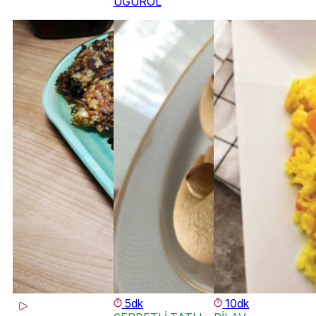
UĞUROL
5dk
10dk