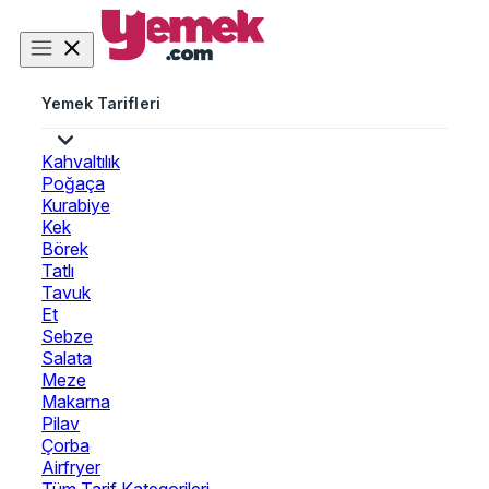
Yemek Tarifleri
Kahvaltılık
Poğaça
Kurabiye
Kek
Börek
Tatlı
Tavuk
Et
Sebze
Salata
Meze
Makarna
Pilav
Çorba
Airfryer