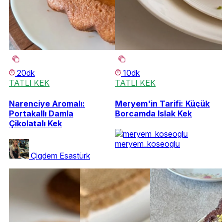
20dk
10dk
TATLI KEK
TATLI KEK
Narenciye Aromalı:
Meryem'in Tarifi: Küçük
Portakallı Damla
Borcamda Islak Kek
Çikolatalı Kek
meryem_koseoglu
Çigdem Esastürk