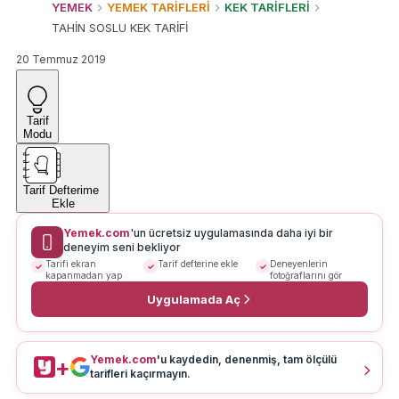
YEMEK
YEMEK TARİFLERİ
KEK TARİFLERİ
TAHİN SOSLU KEK TARİFİ
20 Temmuz 2019
Tarif
Modu
Tarif Defterime
Ekle
Yemek.com
'un ücretsiz uygulamasında daha iyi bir
deneyim seni bekliyor
Tarifi ekran
Tarif defterine ekle
Deneyenlerin
kapanmadan yap
fotoğraflarını gör
Uygulamada Aç
Yemek.com
'u kaydedin, denenmiş, tam ölçülü
+
tarifleri kaçırmayın.