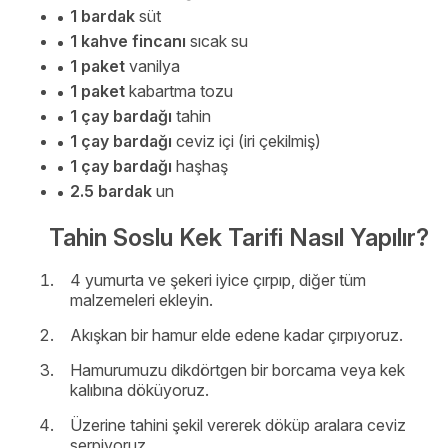
1 bardak
süt
1 kahve fincanı
sıcak su
1 paket
vanilya
1 paket
kabartma tozu
1 çay bardağı
tahin
1 çay bardağı
ceviz içi (iri çekilmiş)
1 çay bardağı
haşhaş
2.5 bardak
un
Tahin Soslu Kek Tarifi Nasıl Yapılır?
4 yumurta ve şekeri iyice çırpıp, diğer tüm
malzemeleri ekleyin.
Akışkan bir hamur elde edene kadar çırpıyoruz.
Hamurumuzu dikdörtgen bir borcama veya kek
kalıbına döküyoruz.
Üzerine tahini şekil vererek döküp aralara ceviz
serpiyoruz.