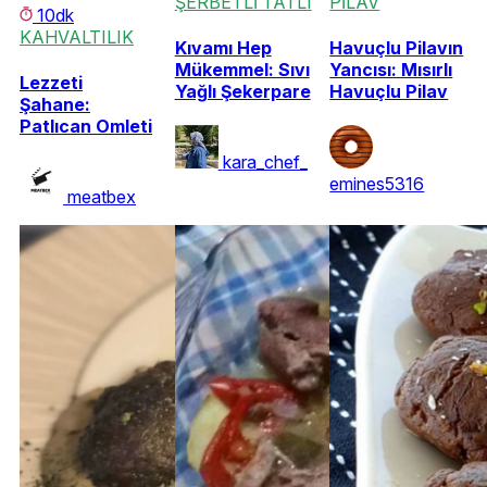
ŞERBETLİ TATLI
PİLAV
10dk
KAHVALTILIK
Kıvamı Hep
Havuçlu Pilavın
Mükemmel: Sıvı
Yancısı: Mısırlı
Lezzeti
Yağlı Şekerpare
Havuçlu Pilav
Şahane:
Patlıcan Omleti
kara_chef_
emines5316
meatbex