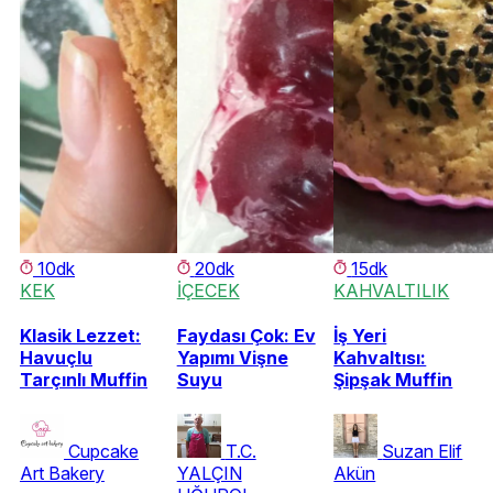
10dk
20dk
15dk
KEK
İÇECEK
KAHVALTILIK
Klasik Lezzet:
Faydası Çok: Ev
İş Yeri
Havuçlu
Yapımı Vişne
Kahvaltısı:
Tarçınlı Muffin
Suyu
Şipşak Muffin
Cupcake
T.C.
Suzan Elif
Art Bakery
YALÇIN
Akün