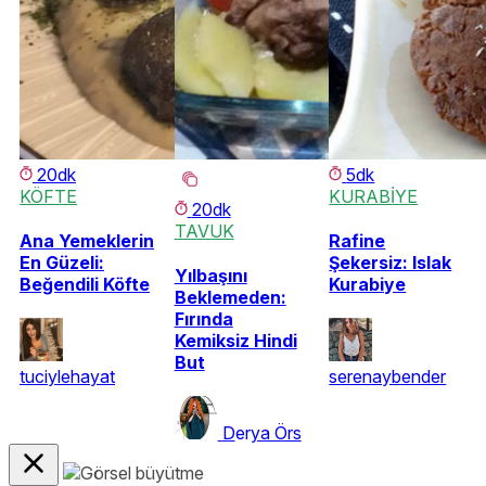
20dk
5dk
KÖFTE
KURABİYE
20dk
TAVUK
Ana Yemeklerin
Rafine
En Güzeli:
Şekersiz: Islak
Yılbaşını
Beğendili Köfte
Kurabiye
Beklemeden:
Fırında
Kemiksiz Hindi
But
tuciylehayat
serenaybender
Derya Örs