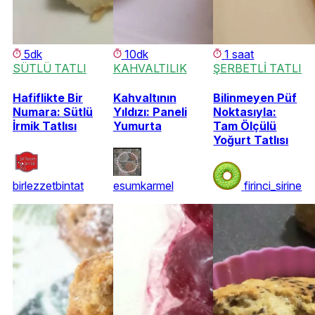
5dk
10dk
1 saat
SÜTLÜ TATLI
KAHVALTILIK
ŞERBETLİ TATLI
Hafiflikte Bir
Kahvaltının
Bilinmeyen Püf
Numara: Sütlü
Yıldızı: Paneli
Noktasıyla:
İrmik Tatlısı
Yumurta
Tam Ölçülü
Yoğurt Tatlısı
birlezzetbintat
esumkarmel
firinci_sirine