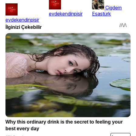
Çigdem
evdekendinpisir
Esastürk
evdekendinpisir