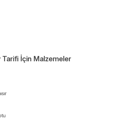
v Tarifi İçin Malzemeler
sır
otu