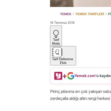
YEMEK
YEMEK TARİFLERİ
P
19 Temmuz 2019
Tarif
Modu
Tarif Defterime
Ekle
+
Yemek.com
'u kayded
Pirinç pilavına en çok yakışan sebze
zerdeçalla aldığı altın rengi herke