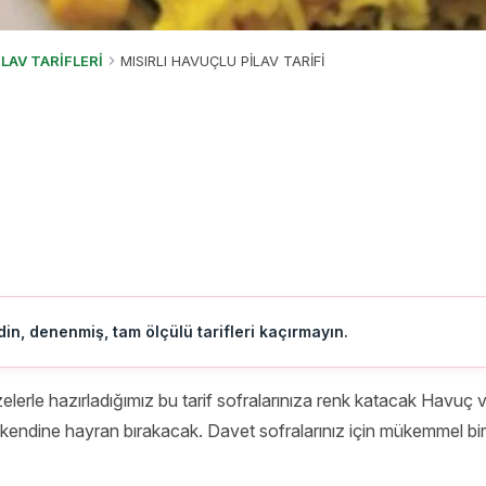
İLAV TARİFLERİ
MISIRLI HAVUÇLU PİLAV TARİFİ
in, denenmiş, tam ölçülü tarifleri kaçırmayın.
lerle hazırladığımız bu tarif sofralarınıza renk katacak Havuç ve
si kendine hayran bırakacak. Davet sofralarınız için mükemmel bi