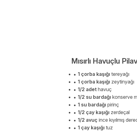
Mısırlı Havuçlu Pila
1 çorba kaşığı
tereyağı
1 çorba kaşığı
zeytinyağı
1/2 adet
havuç
1/2 su bardağı
konserve mı
1 su bardağı
pirinç
1/2 çay kaşığı
zerdeçal
1/2 avuç
ince kıyılmış dere
1 çay kaşığı
tuz