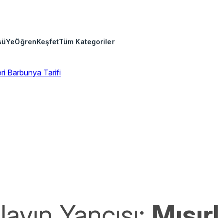
sü
Ye
Öğren
Keşfet
Tüm Kategoriler
eri
Barbunya Tarifi
lavın Yancısı:
Mısır