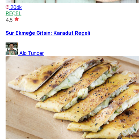
20dk
REÇEL
4.5
Sür Ekmeğe Gitsin: Karadut Reçeli
Alp Tuncer