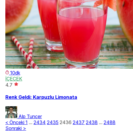
10dk
İÇECEK
4.7
Renk Geldi: Karpuzlu Limonata
Alp Tuncer
<
Önceki
1
...
2434
2435
2436
2437
2438
...
2488
Sonraki
>