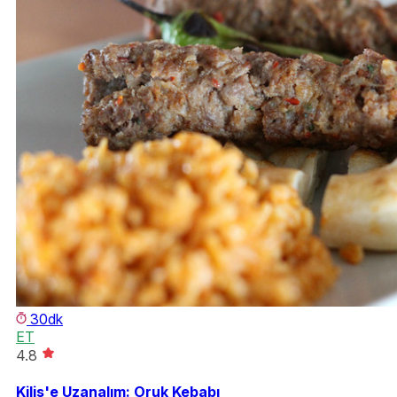
30dk
ET
4.8
Kilis'e Uzanalım: Oruk Kebabı