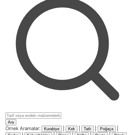
Ara
Örnek Aramalar:
|
|
|
|
Kurabiye
Kek
Tatlı
Poğaça
|
|
|
|
|