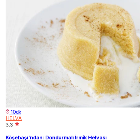
10dk
HELVA
3.3
Köşebaşı'ndan: Dondurmalı İrmik Helvası