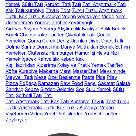
Yemek
Sütlü Tatlı
Şerbetli Tatlı
Tatlı
Tatlı Atıştırmalık
Tatlı
Kek
Tatlı Kurabiye
Tavuk
Tost
Turşu
Tuzlu Atıştırmalık
Tuzlu Kek
Tuzlu Kurabiye
Vegan
Vejetaryen
Video
Yerel
Üreticilerden
Yöresel Tarifler
Zeytinyağlı
Airfryer
Akşam Yemeği
Atıştırmalık
Bakliyat
Balık
Bebek
Börek
Cheesecake Tarifleri
Çikolatalı Tatlı
Çocuk
Yemekleri
Çorba
Çörek
Deniz Ürünleri
Diyet
Diyet Tatlı
Dolma Sarma
Dondurma
Dünya Mutfakları
Ekmek
Et
Fırın
Yemekleri
Glutensiz
Hamburger
Hamur İşi
Helva
Hızlı
Yemek
İçecek
Kahvaltılık
Kebap
Kek
Kış Hazırlıkları
Kızartma
Kolay ve Pratik Yemek Tarifleri
Köfte
Kurabiye
Makarna
Mantı
MasterChef
Mevsiminde
Meyveli Tatlı
Meze
Özel Beslenme
Pasta
Pide
Pilav
Pizza
Poğaça
Ramazan
Raw Food
Reçel
Sakatat
Salata
Sandviç
Sebze
Sizden Gelenler
Sos
Sulu Yemek
Sütlü
Tatlı
Şerbetli Tatlı
Tatlı
Tatlı Atıştırmalık
Tatlı Kek
Tatlı Kurabiye
Tavuk
Tost
Turşu
Tuzlu Atıştırmalık
Tuzlu Kek
Tuzlu Kurabiye
Vegan
Vejetaryen
Video
Yerel Üreticilerden
Yöresel Tarifler
Zeytinyağlı