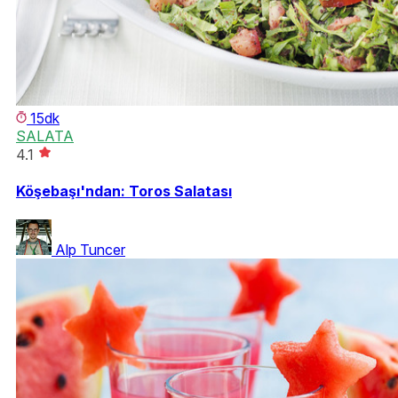
15dk
SALATA
4.1
Köşebaşı'ndan: Toros Salatası
Alp Tuncer