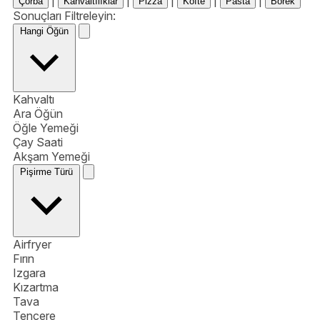
Çorba
Kahvaltılıklar
Pizza
Köfte
Pasta
Börek
Sonuçları Filtreleyin:
Hangi Öğün
Kahvaltı
Ara Öğün
Öğle Yemeği
Çay Saati
Akşam Yemeği
Pişirme Türü
Airfryer
Fırın
Izgara
Kızartma
Tava
Tencere