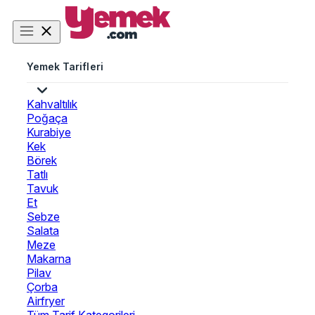
Yemek Tarifleri
Kahvaltılık
Poğaça
Kurabiye
Kek
Börek
Tatlı
Tavuk
Et
Sebze
Salata
Meze
Makarna
Pilav
Çorba
Airfryer