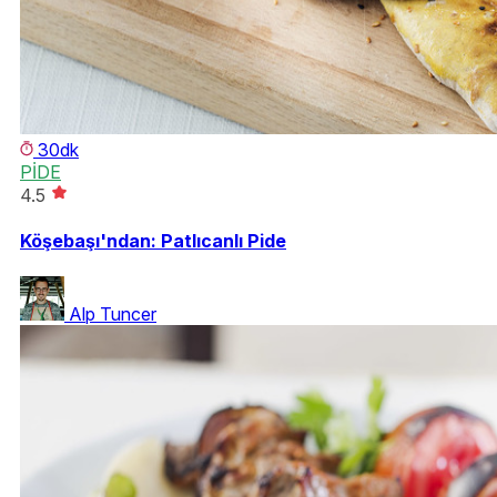
30dk
PİDE
4.5
Köşebaşı'ndan: Patlıcanlı Pide
Alp Tuncer