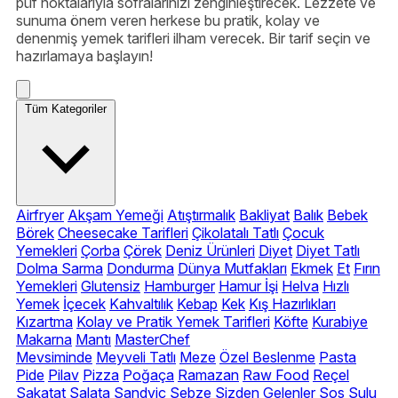
püf noktalarıyla sofralarınızı zenginleştirecek. Lezzete ve
sunuma önem veren herkese bu pratik, kolay ve
denenmiş yemek tarifleri ilham verecek. Bir tarif seçin ve
hazırlamaya başlayın!
Tüm Kategoriler
Airfryer
Akşam Yemeği
Atıştırmalık
Bakliyat
Balık
Bebek
Börek
Cheesecake Tarifleri
Çikolatalı Tatlı
Çocuk
Yemekleri
Çorba
Çörek
Deniz Ürünleri
Diyet
Diyet Tatlı
Dolma Sarma
Dondurma
Dünya Mutfakları
Ekmek
Et
Fırın
Yemekleri
Glutensiz
Hamburger
Hamur İşi
Helva
Hızlı
Yemek
İçecek
Kahvaltılık
Kebap
Kek
Kış Hazırlıkları
Kızartma
Kolay ve Pratik Yemek Tarifleri
Köfte
Kurabiye
Makarna
Mantı
MasterChef
Mevsiminde
Meyveli Tatlı
Meze
Özel Beslenme
Pasta
Pide
Pilav
Pizza
Poğaça
Ramazan
Raw Food
Reçel
Sakatat
Salata
Sandviç
Sebze
Sizden Gelenler
Sos
Sulu