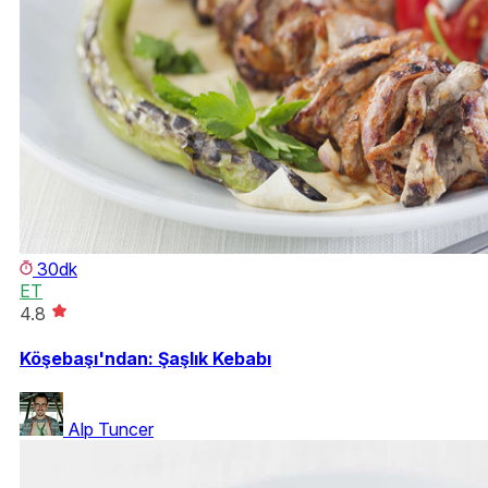
30dk
ET
4.8
Köşebaşı'ndan: Şaşlık Kebabı
Alp Tuncer