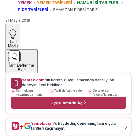
YEMEK
YEMEK TARİFLERİ
HAMUR İŞİ TARİFLERİ
PİDE TARİFLERİ
RAMAZAN PİDESİ TARİFİ
21 Mayıs 2019
Tarif
Modu
Tarif Defterime
Ekle
Yemek.com
'un ücretsiz uygulamasında daha iyi bir
deneyim seni bekliyor
Tarifi ekran
Tarif defterine ekle
Deneyenlerin
kapanmadan yap
fotoğraflarını gör
Uygulamada Aç
Yemek.com
'u kaydedin, denenmiş, tam ölçülü
+
tarifleri kaçırmayın.