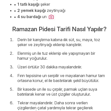
1 tatlı kaşığı
şeker
2 yemek kaşığı
zeytinyağı
4 su bardağı
un
Ramazan Pidesi Tarifi Nasıl Yapılır?
Derin bir karıştırma kabına ılık süt, su, maya, toz
şeker ve zeytinyağı eklenip karıştırılır.
Elenmiş un ile tuz eklenip ele yapışmayan bir
hamur yoğurulur.
Üzeri örtülür 30 dakika mayalandırılır.
Fırın tepsisine un serpilir ve mayalanan hamur tam
ortasına konur, el ile bastırılarak şekil büyütülür.
Bir kasede un ile su çırpılır, parmak uçları suya
batırılarak kenar ve üst çizgiler oluşturulur.
Tekrar mayalandırılır. Daha sonra verilen
çizgilerden çatal yardımıyla tekrar geçilerek