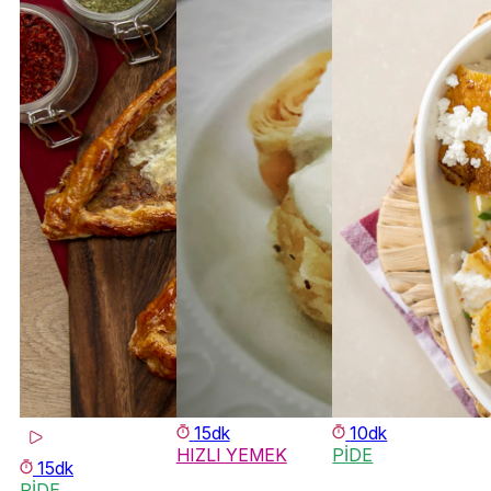
15dk
10dk
HIZLI YEMEK
PİDE
15dk
PİDE