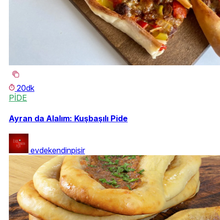
20dk
PİDE
Ayran da Alalım: Kuşbaşılı Pide
evdekendinpisir