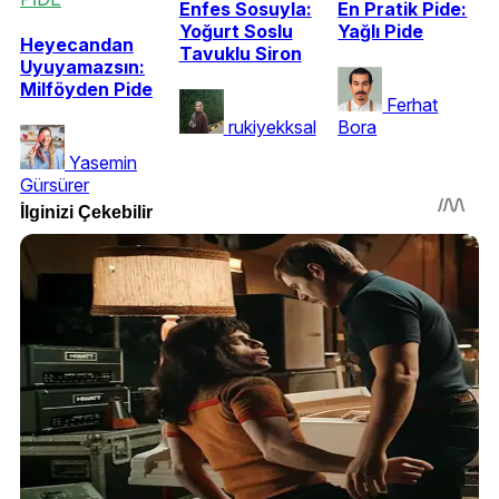
Enfes Sosuyla:
En Pratik Pide:
Yoğurt Soslu
Yağlı Pide
Heyecandan
Tavuklu Siron
Uyuyamazsın:
Milföyden Pide
Ferhat
rukiyekksal
Bora
Yasemin
Gürsürer