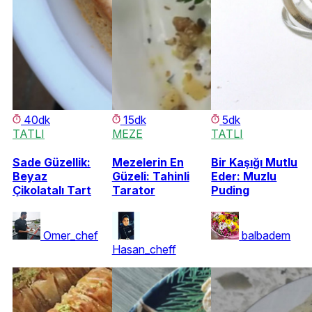
40dk
15dk
5dk
TATLI
MEZE
TATLI
Sade Güzellik:
Mezelerin En
Bir Kaşığı Mutlu
Beyaz
Güzeli: Tahinli
Eder: Muzlu
Çikolatalı Tart
Tarator
Puding
Omer_chef
balbadem
Hasan_cheff