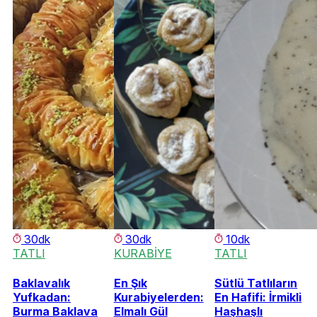
30dk
30dk
10dk
TATLI
KURABİYE
TATLI
Baklavalık
En Şık
Sütlü Tatlıların
Yufkadan:
Kurabiyelerden:
En Hafifi: İrmikli
Burma Baklava
Elmalı Gül
Haşhaşlı