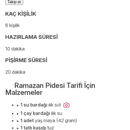
Takip et
KAÇ KİŞİLİK
8 kişilik
HAZIRLAMA SÜRESİ
10 dakika
PİŞİRME SÜRESİ
20 dakika
Ramazan Pidesi Tarifi İçin
Malzemeler
1 su bardağı
ılık süt
1 çay bardağı
ılık su
1 adet
yaş maya (42 gram)
1 tatlı kaşığı
tuz