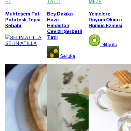
ET
TATLI
MEZE
Muhteşem Tat:
Beş Dakika
Yemelere
Patatesli Tepsi
Hazır:
Doyum Olmaz:
Kebabı
Hindistan
Humus Ezmesi
Cevizli Şerbetli
Tatlı
SELIN ATILLA
elifgullu
Selluka