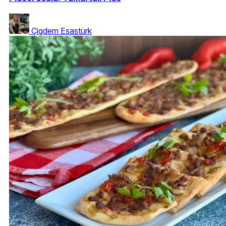
Çigdem Esastürk