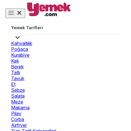
Yemek Tarifleri
Kahvaltılık
Poğaça
Kurabiye
Kek
Börek
Tatlı
Tavuk
Et
Sebze
Salata
Meze
Makarna
Pilav
Çorba
Airfryer