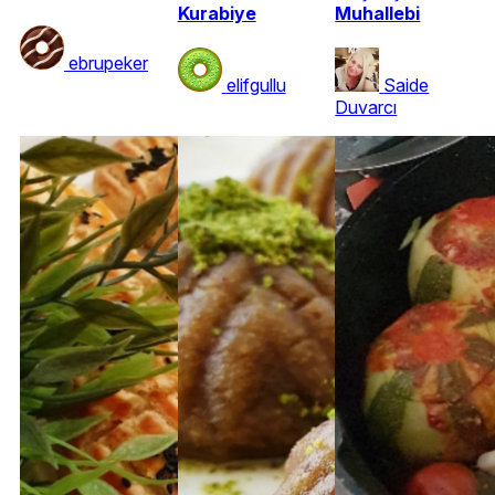
Kurabiye
Muhallebi
ebrupeker
elifgullu
Saide
Duvarcı