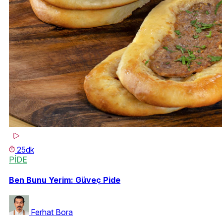
25dk
PİDE
Ben Bunu Yerim: Güveç Pide
Ferhat Bora