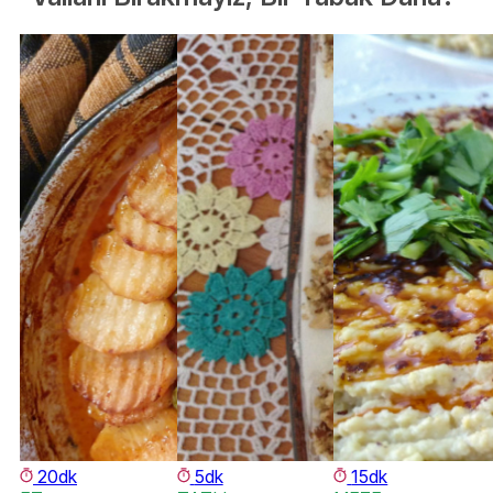
20dk
5dk
15dk