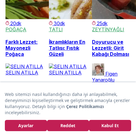
20dk
30dk
25dk
POĞAÇA
TATLI
ZEYTİNYAĞLI
Farklı Lezzet:
İkramlıkların En
Doyurucu ve
Mayonezli
Tatlısı: Fıstık
Lezzetli: Girit
Poğaça
Güzeli
Kabağı Dolması
SELIN ATILLA
SELIN ATILLA
Figen
Yanaroğlu
Kurumsal