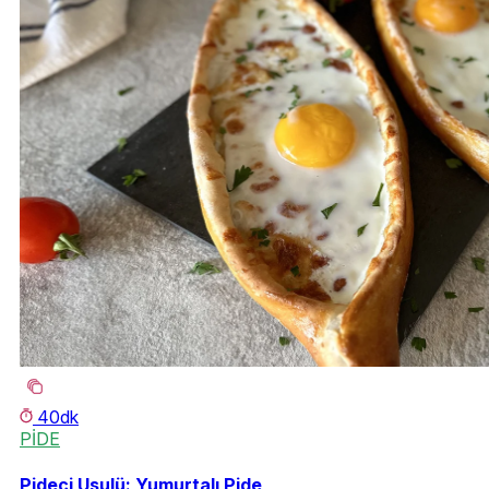
40dk
PİDE
Pideci Usulü: Yumurtalı Pide