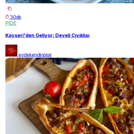
30dk
PİDE
Kayseri'den Geliyor: Develi Cıvıklısı
evdekendinpisir