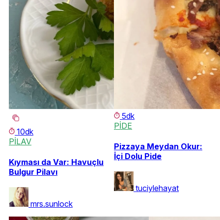
5dk
PİDE
10dk
PİLAV
Pizzaya Meydan Okur:
İçi Dolu Pide
Kıyması da Var: Havuçlu
Bulgur Pilavı
tuciylehayat
mrs.sunlock