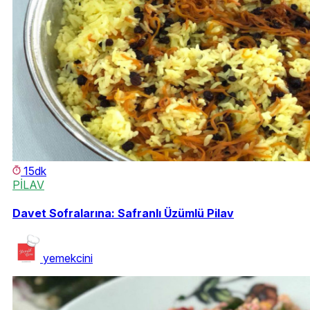
15dk
PİLAV
Davet Sofralarına: Safranlı Üzümlü Pilav
yemekcini