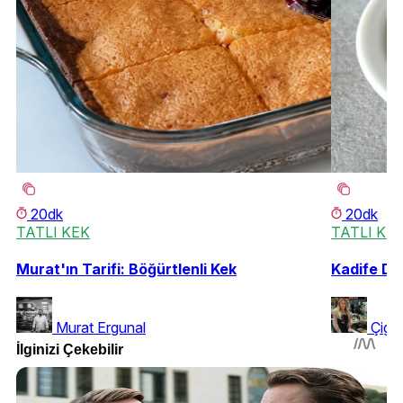
20dk
20dk
TATLI KEK
TATLI KE
Murat'ın Tarifi: Böğürtlenli Kek
Kadife Dok
Murat Ergunal
Çigd