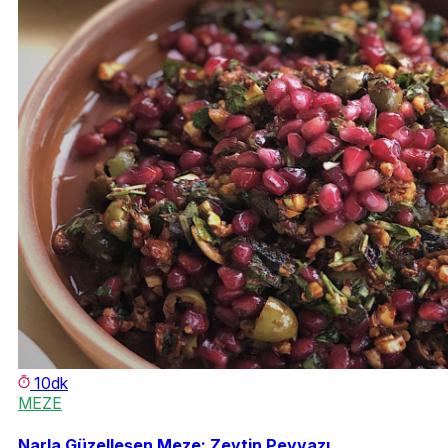
10dk
MEZE
Narla Güzelleşen Meze: Zeytin Peyvazı