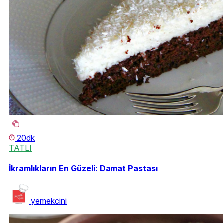
20dk
TATLI
İkramlıkların En Güzeli: Damat Pastası
yemekcini