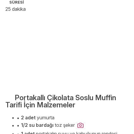
SÜRESİ
25 dakika
Portakallı Çikolata Soslu Muffin
Tarifi İçin Malzemeler
2 adet
yumurta
1/2 su bardağı
toz şeker
1 adet
portakalın suyu ve kabuğunun rendesi