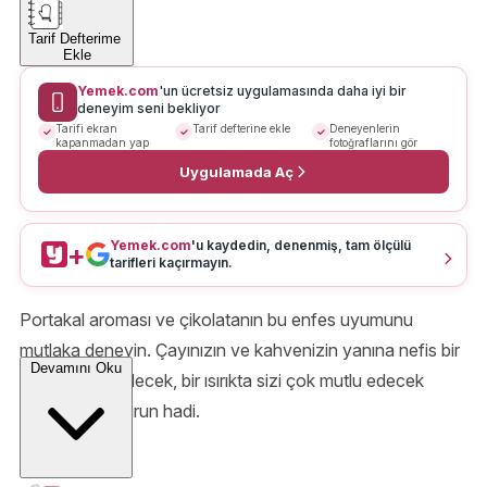
Tarif Defterime
Ekle
Yemek.com
'un ücretsiz uygulamasında daha iyi bir
deneyim seni bekliyor
Tarifi ekran
Tarif defterine ekle
Deneyenlerin
kapanmadan yap
fotoğraflarını gör
Uygulamada Aç
Yemek.com
'u kaydedin, denenmiş, tam ölçülü
+
tarifleri kaçırmayın.
Portakal aroması ve çikolatanın bu enfes uyumunu
mutlaka deneyin. Çayınızın ve kahvenizin yanına nefis bir
Devamını Oku
şekilde eşlik edecek, bir ısırıkta sizi çok mutlu edecek
tarifimize buyurun hadi.