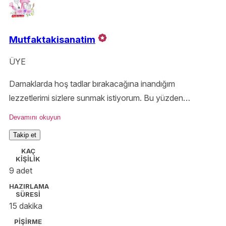
Mutfaktakisanatim
ÜYE
Damaklarda hoş tadlar bırakacağına inandığım
lezzetlerimi sizlere sunmak istiyorum. Bu yüzden
buradayım🤗 "kendini bildi bileli yemek yapmayı ve
Devamını okuyun
mutfağı çok seven 👩‍🍳ama işletme mezunu💰 şimdilerde
Takip et
de tazecik bir anne🤱" Sayfama desteklerinizi
KAÇ
esirgemezseniz çok memnun olurum
KİŞİLİK
👉@mutfaktakisanatim
9 adet
HAZIRLAMA
SÜRESİ
15 dakika
PİŞİRME