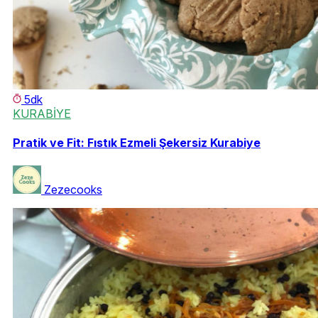
5dk
KURABİYE
Pratik ve Fit: Fıstık Ezmeli Şekersiz Kurabiye
Zezecooks