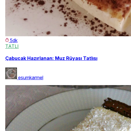
5dk
TATLI
Çabucak Hazırlanan: Muz Rüyası Tatlısı
esumkarmel