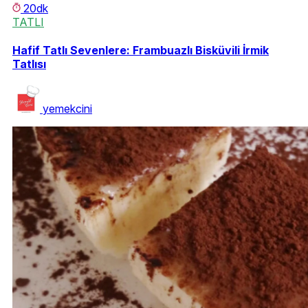
20dk
TATLI
Hafif Tatlı Sevenlere: Frambuazlı Bisküvili İrmik
Tatlısı
yemekcini