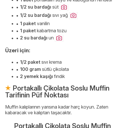
1/2 su bardağı
süt
1/2 su bardağı
sıvı yağ
1 paket
vanilin
1 paket
kabartma tozu
2 su bardağı
un
Üzeri için:
1/2 paket
sıvı krema
100 gram
sütlü çikolata
2 yemek kaşığı
fındık
Portakallı Çikolata Soslu Muffin
Tarifinin Püf Noktası
Muffin kalıplarının yarısına kadar harç koyun. Zaten
kabaracak ve kalıptan taşacaktır.
Portakallı Çikolata Soslu Muffin