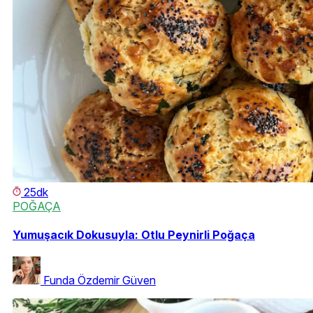
25dk
POĞAÇA
Yumuşacık Dokusuyla: Otlu Peynirli Poğaça
Funda Özdemir Güven