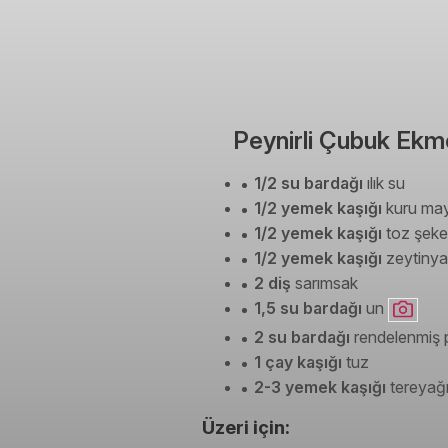
Peynirli Çubuk Ekme
1/2 su bardağı
ılık su
1/2 yemek kaşığı
kuru ma
1/2 yemek kaşığı
toz şeke
1/2 yemek kaşığı
zeytinya
2 diş
sarımsak
1,5 su bardağı
un
2 su bardağı
rendelenmiş 
1 çay kaşığı
tuz
2-3 yemek kaşığı
tereyağ
Üzeri için: