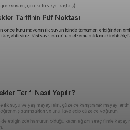
a göre susam, çörekotu veya haşhaş)
ler Tarifinin Püf Noktası
 önce kuru mayanın ılık suyun içinde tamamen eridiğinden emin
i koyabilirsiniz. Kişi sayısına göre malzeme miktarını birebir ölçüde
ler Tarifi Nasıl Yapılır?
e ılık suyu ve yaş mayayı alın, güzelce karıştırarak mayayı eritin
 doğranmış sarımsakları ve unu ilave edip güzelce yoğurun.
de ettiğinizde hamurun olduğu kabın ağzını streç filmle kapayın
n.