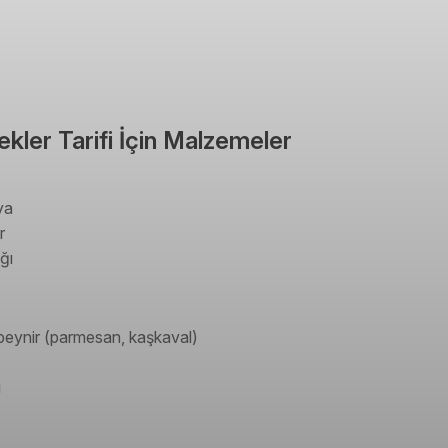
kler Tarifi İçin Malzemeler
ya
r
ğı
peynir (parmesan, kaşkaval)
ı