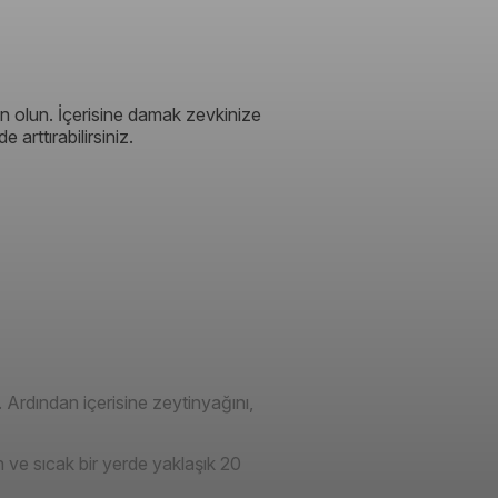
 olun. İçerisine damak zevkinize
 arttırabilirsiniz.
. Ardından içerisine zeytinyağını,
 ve sıcak bir yerde yaklaşık 20