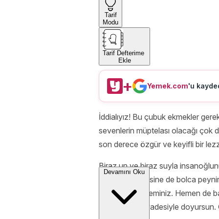
Tarif
Modu
Tarif Defterime
Ekle
+
Yemek.com
'u kayded
İddialıyız! Bu çubuk ekmekler gerek
sevenlerin müptelası olacağı çok da p
son derece özgür ve keyifli bir lez
Biraz un ve biraz suyla insanoğlun
Devamını Oku
katıyoruz, içerisine de bolca peyni
kabaracağına eminiz. Hemen de baya
güzellik sizi ziyadesiyle doyursun