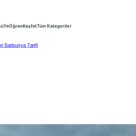
sü
Ye
Öğren
Keşfet
Tüm Kategoriler
eri
Barbunya Tarifi