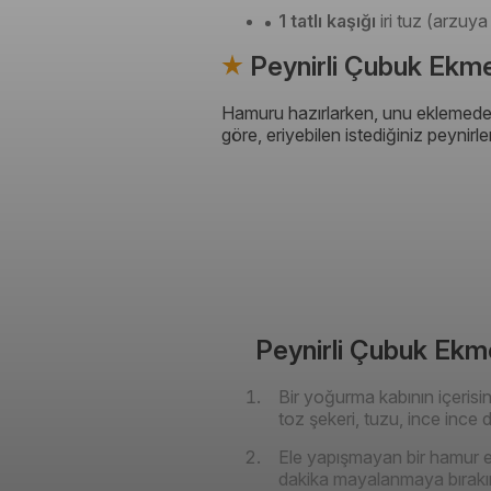
1 tatlı kaşığı
iri tuz (arzuy
Peynirli Çubuk Ekmek
Hamuru hazırlarken, unu eklemeden
göre, eriyebilen istediğiniz peynirler
Peynirli Çubuk Ekmek
Bir yoğurma kabının içerisin
toz şekeri, tuzu, ince ince
Ele yapışmayan bir hamur el
dakika mayalanmaya bırakı