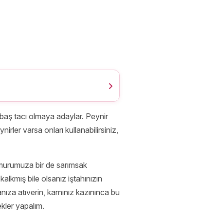
n baş tacı olmaya adaylar. Peynir
nirler varsa onları kullanabilirsiniz,
hamurumuza bir de sarımsak
lkmış bile olsanız iştahınızın
ıza atıverin, karnınız kazınınca bu
kler yapalım.