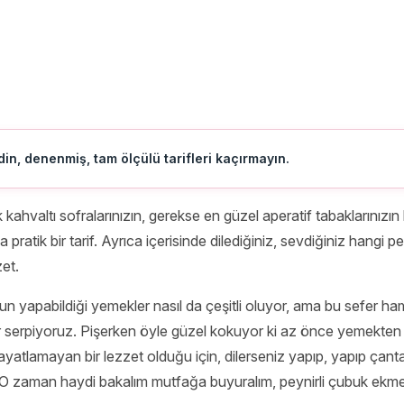
in, denenmiş, tam ölçülü tarifleri kaçırmayın.
 kahvaltı sofralarınızın, gerekse en güzel aperatif tabaklarınızı
ratik bir tarif. Ayrıca içerisinde dilediğiniz, sevdiğiniz hangi pey
zet.
un yapabildiği yemekler nasıl da çeşitli oluyor, ama bu sefer 
r serpiyoruz. Pişerken öyle güzel kokuyor ki az önce yemekten ka
tlamayan bir lezzet olduğu için, dilerseniz yapıp, yapıp çantan
. O zaman haydi bakalım mutfağa buyuralım, peynirli çubuk ekme