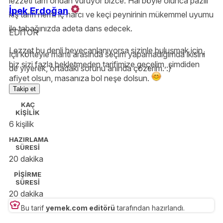
lezzeti tam ondan vuruyor bizce. Hal böyle olunca pazılı
İpek Erdoğan
kiş tarifi nemli iç harcı ve keçi peynirinin mükemmel uyumu
ile tabağınızda adeta dans edecek.
EDİTOR
Lezzet bu denli heyecanlanıyorsa sizinle buluşmak için,
İçli köfteyle mantı arasında seçim yapamadığımda ikisini
biz sizi fazla bekletmeden tarifimize geçelim, şimdiden
de yiyerek, ortadaki sorunu anında çözerim. :)
afiyet olsun, masanıza bol neşe dolsun.
Takip et
KAÇ
KİŞİLİK
6 kişilik
HAZIRLAMA
SÜRESİ
20 dakika
PİŞİRME
SÜRESİ
20 dakika
Bu tarif
yemek.com editörü
tarafından hazırlandı.