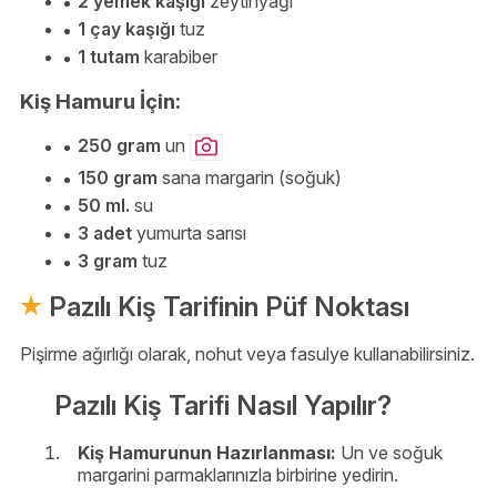
2 yemek kaşığı
zeytinyağı
1 çay kaşığı
tuz
1 tutam
karabiber
Kiş Hamuru İçin:
250 gram
un
150 gram
sana margarin (soğuk)
50 ml.
su
3 adet
yumurta sarısı
3 gram
tuz
Pazılı Kiş Tarifinin Püf Noktası
Pişirme ağırlığı olarak, nohut veya fasulye kullanabilirsiniz.
Pazılı Kiş Tarifi Nasıl Yapılır?
Kiş Hamurunun Hazırlanması:
Un ve soğuk
margarini parmaklarınızla birbirine yedirin.