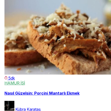
5dk
HAMUR İŞİ
Nasıl Güzelsin: Porçini Mantarlı Ekmek
Kübra Karataş