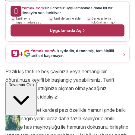
Yemek.com
'un ücretsiz uygulamasında daha iyi bir
deneyim seni bekliyor
Tarifi ekran
Tarif defterine ekle
Deneyenlerin
kapanmadan yap
fotoğraflarını gör
Uygulamada Aç
Yemek.com
'u kaydedin, denenmiş, tam ölçülü
+
tarifleri kaçırmayın.
Pazılı kiş tarifi ile beş çayınıza veya herhangi bir
öğününüze keyifli bir başlangıç yapabilirsiniz. Tarifi
Devamını Oku
defterinize not ettiğinize pişman olmayacağınız
konusunda çok iddalıyız!
Ispanağın lezzet kardeşi pazı özellikle hamur işinde belki
de ıspanağın yerini biraz daha fazla kaplıyor olabilir.
Kendine has mayhoşluğu ile hamurun dokusunu birleştirip