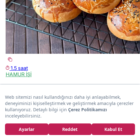
1.5 saat
HAMUR İŞİ
Mis Kokar: Mahlepli Poğaça
Çigdem Esastürk