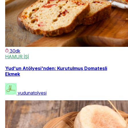
30dk
HAMUR İŞİ
Yud'un Atölyesi'nden: Kurutulmuş Domatesli
Ekmek
yudunatolyesi