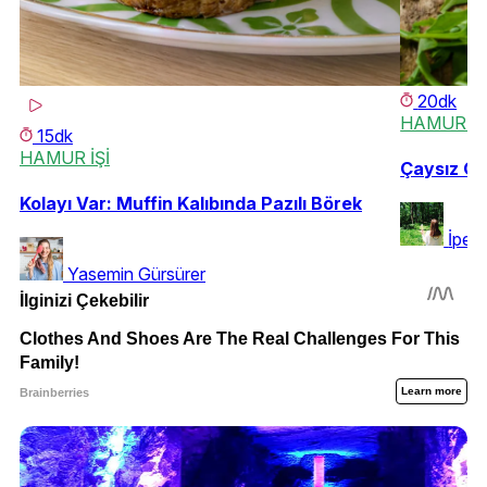
20dk
HAMUR İŞ
15dk
HAMUR İŞİ
Çaysız Olm
Kolayı Var: Muffin Kalıbında Pazılı Börek
İpek
Yasemin Gürsürer