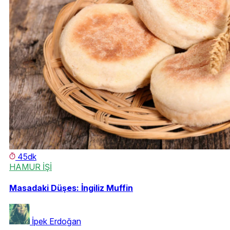
45dk
HAMUR İŞİ
Masadaki Düşes: İngiliz Muffin
İpek Erdoğan