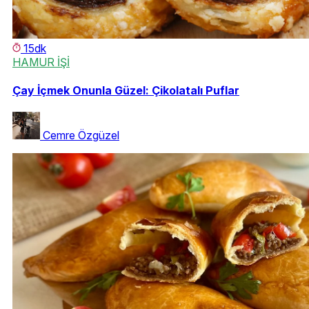
15dk
HAMUR İŞİ
Çay İçmek Onunla Güzel: Çikolatalı Puflar
Cemre Özgüzel