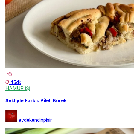
45dk
HAMUR İŞİ
Şekliyle Farklı: Pileli Börek
evdekendinpisir